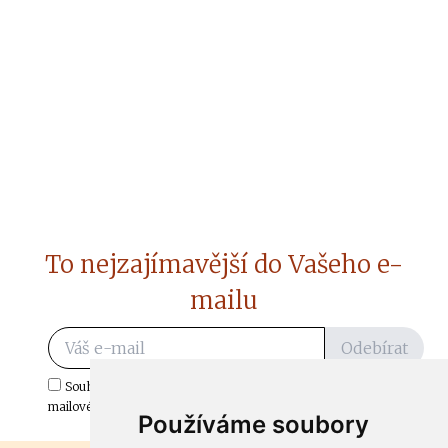
To nejzajímavější do Vašeho e-
mailu
Odebírat
Souhlasím s odběrem důležitých zpráv ze ČtiDoma.cz do mé e-
mailové schránky.
Používáme soubory