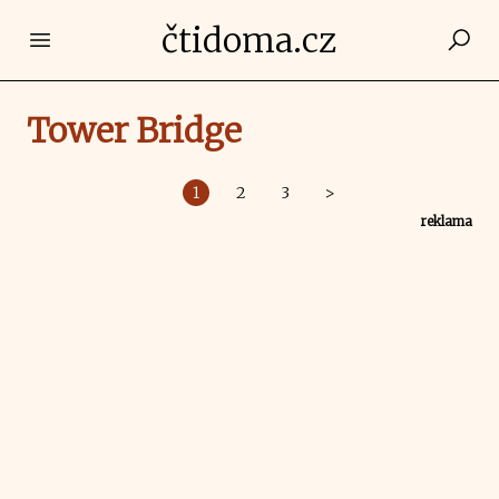
čtidoma.cz
Open main menu
Tower Bridge
1
2
3
>
reklama