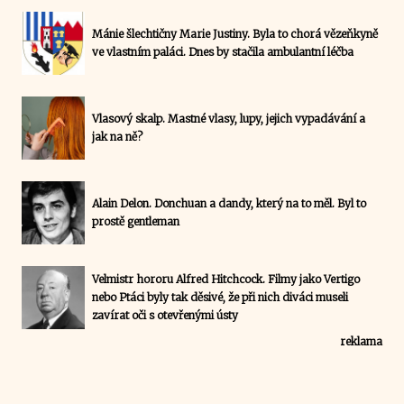
Mánie šlechtičny Marie Justiny. Byla to chorá vězeňkyně
ve vlastním paláci. Dnes by stačila ambulantní léčba
Vlasový skalp. Mastné vlasy, lupy, jejich vypadávání a
jak na ně?
Alain Delon. Donchuan a dandy, který na to měl. Byl to
prostě gentleman
Velmistr hororu Alfred Hitchcock. Filmy jako Vertigo
nebo Ptáci byly tak děsivé, že při nich diváci museli
zavírat oči s otevřenými ústy
reklama