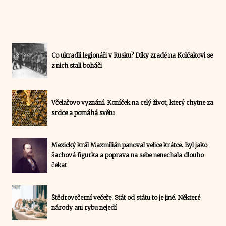
Co ukradli legionáři v Rusku? Díky zradě na Kolčakovi se
z nich stali boháči
Včelařovo vyznání. Koníček na celý život, který chytne za
srdce a pomáhá světu
Mexický král Maxmilián panoval velice krátce. Byl jako
šachová figurka a poprava na sebe nenechala dlouho
čekat
Štědrovečerní večeře. Stát od státu to je jiné. Některé
národy ani rybu nejedí