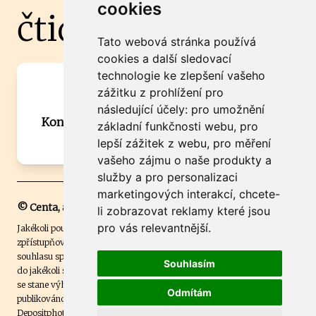
cookies
čtidoma.cz
Tato webová stránka používá
cookies a další sledovací
technologie ke zlepšení vašeho
Máte zajímavou informaci? Chcete
zážitku z prohlížení pro
spolupracovat?
následující účely:
pro umožnění
Kontaktujte šéfredaktora Martina Chalupu:
základní funkčnosti webu
,
pro
chalupa@ctidoma.cz
lepší zážitek z webu
,
pro měření
vašeho zájmu o naše produkty a
služby a pro personalizaci
marketingových interakcí
,
chcete-
© Centa, a.s.
li zobrazovat reklamy které jsou
pro vás relevantnější
.
Jakékoli použití obsahu včetně převzetí, šíření či dalšího užití a
zpřístupňování textových či obrazových materiálů bez písemného
souhlasu společnosti Centa,a.s. je zakázáno. Čtenář svým přihlášením
Souhlasím
do jakékoli soutěže na našem webu dává souhlas s tím, že v případě, že
se stane výhercem této soutěže, může být jeho jméno na webu
Odmítám
publikováno. Centa, a.s. využívala licenci ČTK a využívá fotografie z
Depositphotos
.