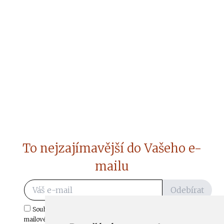
To nejzajímavější do Vašeho e-
mailu
Odebírat
Souhlasím s odběrem důležitých zpráv ze ČtiDoma.cz do mé e-
mailové schránky.