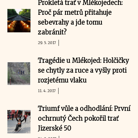
Prokletá trať v Mlékojedech:
Proč pár metrů přitahuje
sebevrahy a jde tomu
zabránit?
29. 5. 2017
Tragédie u Mlékojed: Holčičky
se chytly za ruce a vyšly proti
rozjetému vlaku
11. 4. 2017
Triumf vůle a odhodlání: První
ochrnutý Čech pokořil trať
Jizerské 50