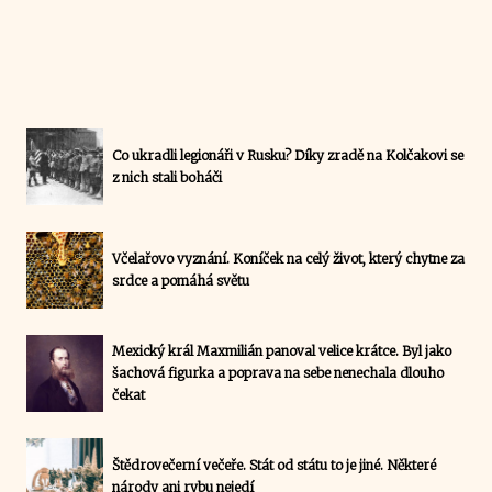
Co ukradli legionáři v Rusku? Díky zradě na Kolčakovi se
z nich stali boháči
Včelařovo vyznání. Koníček na celý život, který chytne za
srdce a pomáhá světu
Mexický král Maxmilián panoval velice krátce. Byl jako
šachová figurka a poprava na sebe nenechala dlouho
čekat
Štědrovečerní večeře. Stát od státu to je jiné. Některé
národy ani rybu nejedí