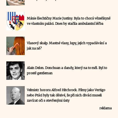
Mánie šlechtičny Marie Justiny. Byla to chorá vězeňkyně
ve vlastním paláci. Dnes by stačila ambulantní léčba
Vlasový skalp. Mastné vlasy, lupy, jejich vypadávání a
jak na ně?
Alain Delon. Donchuan a dandy, který na to měl. Byl to
prostě gentleman
Velmistr hororu Alfred Hitchcock. Filmy jako Vertigo
nebo Ptáci byly tak děsivé, že při nich diváci museli
zavírat oči s otevřenými ústy
reklama