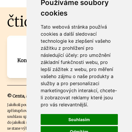
Používáme soubory
cookies
čtidoma.cz
Tato webová stránka používá
cookies a další sledovací
technologie ke zlepšení vašeho
Máte zajímavou informaci? Chcete
zážitku z prohlížení pro
spolupracovat?
následující účely:
pro umožnění
Kontaktujte šéfredaktora Martina Chalupu:
základní funkčnosti webu
,
pro
chalupa@ctidoma.cz
lepší zážitek z webu
,
pro měření
vašeho zájmu o naše produkty a
služby a pro personalizaci
marketingových interakcí
,
chcete-
© Centa, a.s.
li zobrazovat reklamy které jsou
pro vás relevantnější
.
Jakékoli použití obsahu včetně převzetí, šíření či dalšího užití a
zpřístupňování textových či obrazových materiálů bez písemného
souhlasu společnosti Centa,a.s. je zakázáno. Čtenář svým přihlášením
Souhlasím
do jakékoli soutěže na našem webu dává souhlas s tím, že v případě, že
se stane výhercem této soutěže, může být jeho jméno na webu
Odmítám