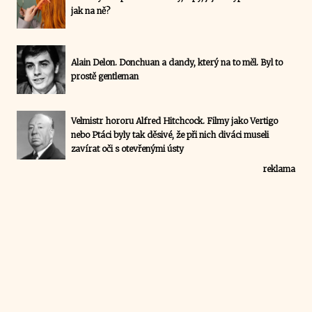
jak na ně?
Alain Delon. Donchuan a dandy, který na to měl. Byl to
prostě gentleman
Velmistr hororu Alfred Hitchcock. Filmy jako Vertigo
nebo Ptáci byly tak děsivé, že při nich diváci museli
zavírat oči s otevřenými ústy
reklama