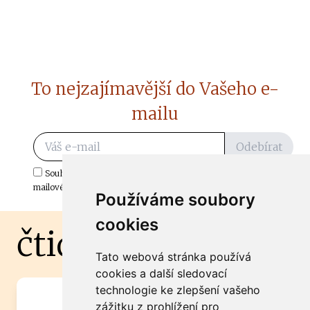
To nejzajímavější do Vašeho e-
mailu
Odebírat
Souhlasím s odběrem důležitých zpráv ze ČtiDoma.cz do mé e-
mailové schránky.
Používáme soubory
cookies
čtidoma.cz
Tato webová stránka používá
cookies a další sledovací
technologie ke zlepšení vašeho
Máte zajímavou informaci? Chcete
zážitku z prohlížení pro