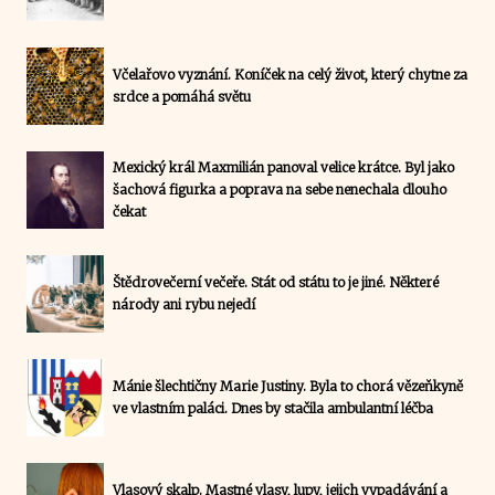
Včelařovo vyznání. Koníček na celý život, který chytne za
srdce a pomáhá světu
Mexický král Maxmilián panoval velice krátce. Byl jako
šachová figurka a poprava na sebe nenechala dlouho
čekat
Štědrovečerní večeře. Stát od státu to je jiné. Některé
národy ani rybu nejedí
Mánie šlechtičny Marie Justiny. Byla to chorá vězeňkyně
ve vlastním paláci. Dnes by stačila ambulantní léčba
Vlasový skalp. Mastné vlasy, lupy, jejich vypadávání a