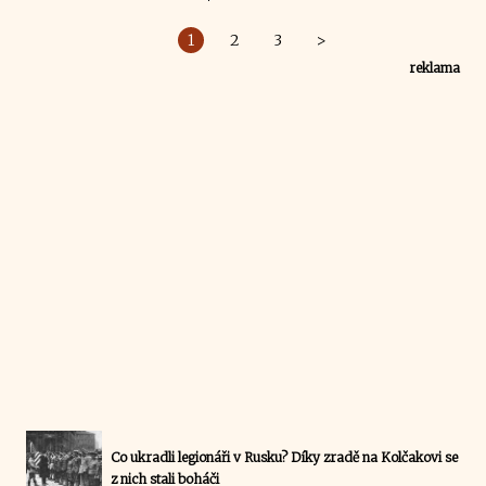
1
2
3
>
reklama
Co ukradli legionáři v Rusku? Díky zradě na Kolčakovi se
z nich stali boháči