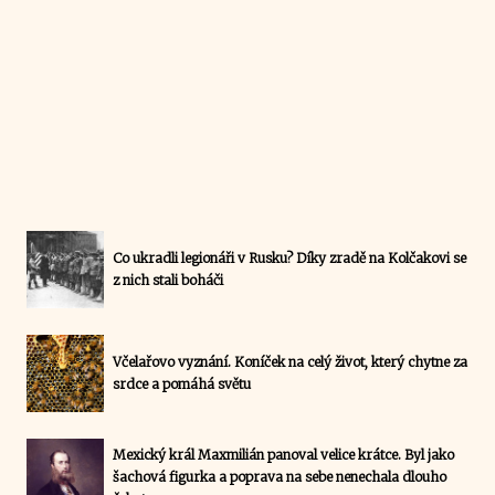
Co ukradli legionáři v Rusku? Díky zradě na Kolčakovi se
z nich stali boháči
Včelařovo vyznání. Koníček na celý život, který chytne za
srdce a pomáhá světu
Mexický král Maxmilián panoval velice krátce. Byl jako
šachová figurka a poprava na sebe nenechala dlouho