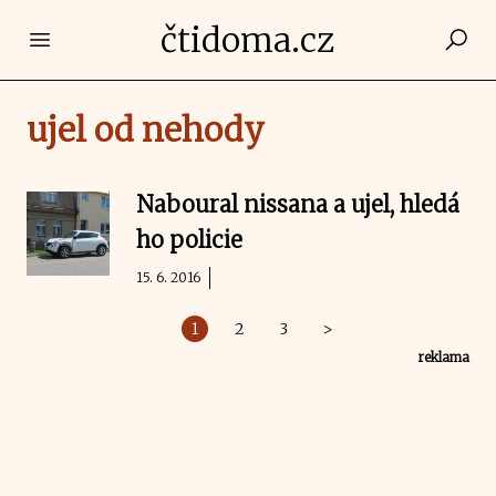
čtidoma.cz
Open main menu
ujel od nehody
Naboural nissana a ujel, hledá
ho policie
15. 6. 2016
1
2
3
>
reklama