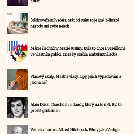
čekat
Štědrovečerní večeře. Stát od státu to je jiné. Některé
národy ani rybu nejedí
Mánie šlechtičny Marie Justiny. Byla to chorá vězeňkyně
ve vlastním paláci. Dnes by stačila ambulantní léčba
Vlasový skalp. Mastné vlasy, lupy, jejich vypadávání a
jak na ně?
Alain Delon. Donchuan a dandy, který na to měl. Byl to
prostě gentleman
Velmistr hororu Alfred Hitchcock. Filmy jako Vertigo