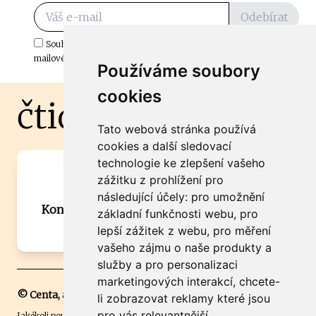
Odebírat
Souhlasím s odběrem důležitých zpráv ze ČtiDoma.cz do mé e-
mailové schránky.
Používáme soubory
cookies
čtidoma.cz
Tato webová stránka používá
cookies a další sledovací
technologie ke zlepšení vašeho
Máte zajímavou informaci? Chcete
zážitku z prohlížení pro
spolupracovat?
následující účely:
pro umožnění
Kontaktujte šéfredaktora Martina Chalupu:
základní funkčnosti webu
,
pro
chalupa@ctidoma.cz
lepší zážitek z webu
,
pro měření
vašeho zájmu o naše produkty a
služby a pro personalizaci
marketingových interakcí
,
chcete-
© Centa, a.s.
li zobrazovat reklamy které jsou
pro vás relevantnější
.
Jakékoli použití obsahu včetně převzetí, šíření či dalšího užití a