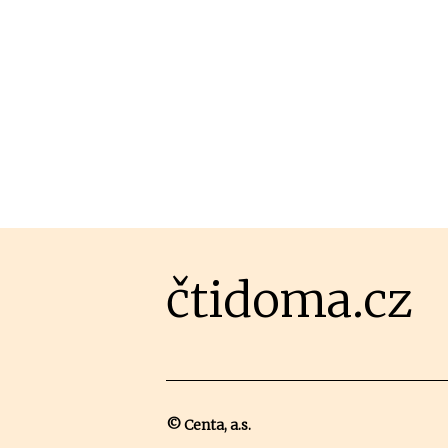
čtidoma.cz
© Centa, a.s.