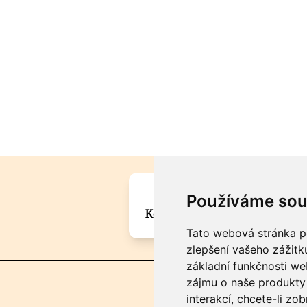
Máte zajímavou informa
Používáme sou
Kontaktujte šéfredaktora Mar
Tato webová stránka po
zlepšení vašeho zážitku
základní funkčnosti w
zájmu o naše produkty 
interakcí
,
chcete-li zob