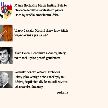
Mánie šlechtičny Marie Justiny. Byla to
chorá vězeňkyně ve vlastním paláci.
Dnes by stačila ambulantní léčba
Vlasový skalp. Mastné vlasy, lupy, jejich
vypadávání a jak na ně?
Alain Delon. Donchuan a dandy, který
na to měl. Byl to prostě gentleman
Velmistr hororu Alfred Hitchcock.
Filmy jako Vertigo nebo Ptáci byly tak
děsivé, že při nich diváci museli zavírat
oči s otevřenými ústy
reklama