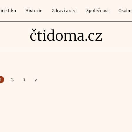
icistika
Historie
Zdraví a styl
Společnost
Osobn
čtidoma.cz
1
2
3
>