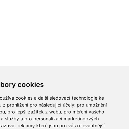
ci? Chcete spolupracovat?
bory cookies
tina Chalupu:
chalupa@ctidoma.cz
užívá cookies a další sledovací technologie ke
 z prohlížení pro následující účely:
pro umožnění
ebu
,
pro lepší zážitek z webu
,
pro měření vašeho
a služby a pro personalizaci marketingových
razovat reklamy které jsou pro vás relevantnější
.