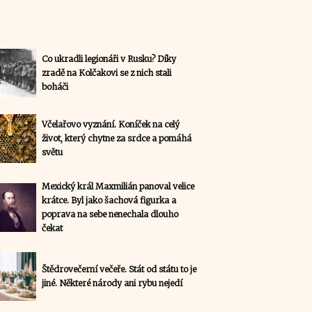
Co ukradli legionáři v Rusku? Díky
zradě na Kolčakovi se z nich stali
boháči
Včelařovo vyznání. Koníček na celý
život, který chytne za srdce a pomáhá
světu
Mexický král Maxmilián panoval velice
krátce. Byl jako šachová figurka a
poprava na sebe nenechala dlouho
čekat
Štědrovečerní večeře. Stát od státu to je
jiné. Některé národy ani rybu nejedí