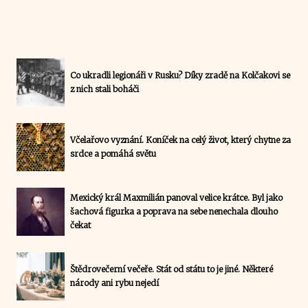
Co ukradli legionáři v Rusku? Díky zradě na Kolčakovi se
z nich stali boháči
Včelařovo vyznání. Koníček na celý život, který chytne za
srdce a pomáhá světu
Mexický král Maxmilián panoval velice krátce. Byl jako
šachová figurka a poprava na sebe nenechala dlouho
čekat
Štědrovečerní večeře. Stát od státu to je jiné. Některé
národy ani rybu nejedí