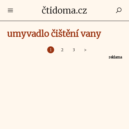
čtidoma.cz
Open main menu
umyvadlo čištění vany
1
2
3
>
reklama