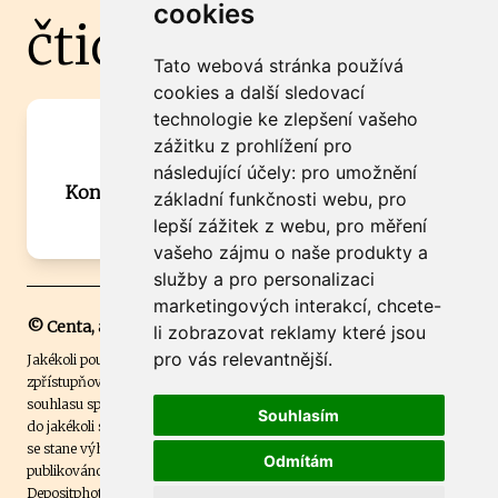
cookies
čtidoma.cz
Tato webová stránka používá
cookies a další sledovací
technologie ke zlepšení vašeho
Máte zajímavou informaci? Chcete
zážitku z prohlížení pro
spolupracovat?
následující účely:
pro umožnění
Kontaktujte šéfredaktora Martina Chalupu:
základní funkčnosti webu
,
pro
chalupa@ctidoma.cz
lepší zážitek z webu
,
pro měření
vašeho zájmu o naše produkty a
služby a pro personalizaci
marketingových interakcí
,
chcete-
© Centa, a.s.
li zobrazovat reklamy které jsou
pro vás relevantnější
.
Jakékoli použití obsahu včetně převzetí, šíření či dalšího užití a
zpřístupňování textových či obrazových materiálů bez písemného
souhlasu společnosti Centa,a.s. je zakázáno. Čtenář svým přihlášením
Souhlasím
do jakékoli soutěže na našem webu dává souhlas s tím, že v případě, že
se stane výhercem této soutěže, může být jeho jméno na webu
Odmítám
publikováno. Centa, a.s. využívala licenci ČTK a využívá fotografie z
Depositphotos
.