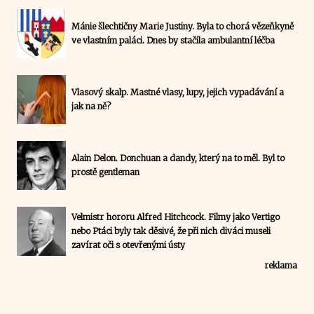
Mánie šlechtičny Marie Justiny. Byla to chorá vězeňkyně
ve vlastním paláci. Dnes by stačila ambulantní léčba
Vlasový skalp. Mastné vlasy, lupy, jejich vypadávání a
jak na ně?
Alain Delon. Donchuan a dandy, který na to měl. Byl to
prostě gentleman
Velmistr hororu Alfred Hitchcock. Filmy jako Vertigo
nebo Ptáci byly tak děsivé, že při nich diváci museli
zavírat oči s otevřenými ústy
reklama