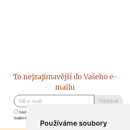
To nejzajímavější do Vašeho e-
mailu
Odebírat
Souhlasím s odběrem důležitých zpráv ze ČtiDoma.cz do mé e-
mailové schránky.
Používáme soubory