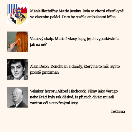
Mánie šlechtičny Marie Justiny. Byla to chorá vězeňkyně
ve vlastním paláci. Dnes by stačila ambulantní léčba
Vlasový skalp. Mastné vlasy, lupy, jejich vypadávání a
jak na ně?
Alain Delon. Donchuan a dandy, který na to měl. Byl to
prostě gentleman
Velmistr hororu Alfred Hitchcock. Filmy jako Vertigo
nebo Ptáci byly tak děsivé, že při nich diváci museli
zavírat oči s otevřenými ústy
reklama