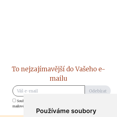
To nejzajímavější do Vašeho e-
mailu
Odebírat
Souhlasím s odběrem důležitých zpráv ze ČtiDoma.cz do mé e-
mailové schránky.
Používáme soubory