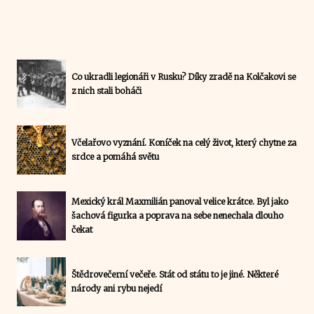
Co ukradli legionáři v Rusku? Díky zradě na Kolčakovi se
z nich stali boháči
Včelařovo vyznání. Koníček na celý život, který chytne za
srdce a pomáhá světu
Mexický král Maxmilián panoval velice krátce. Byl jako
šachová figurka a poprava na sebe nenechala dlouho
čekat
Štědrovečerní večeře. Stát od státu to je jiné. Některé
národy ani rybu nejedí