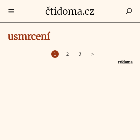
čtidoma.cz
Open main menu
usmrcení
1
2
3
>
reklama