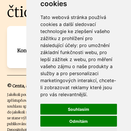
cookies
čtidoma.cz
Tato webová stránka používá
cookies a další sledovací
technologie ke zlepšení vašeho
Máte zajímavou informaci? Chcete
zážitku z prohlížení pro
spolupracovat?
následující účely:
pro umožnění
Kontaktujte šéfredaktora Martina Chalupu:
základní funkčnosti webu
,
pro
chalupa@ctidoma.cz
lepší zážitek z webu
,
pro měření
vašeho zájmu o naše produkty a
služby a pro personalizaci
marketingových interakcí
,
chcete-
© Centa, a.s.
li zobrazovat reklamy které jsou
pro vás relevantnější
.
Jakékoli použití obsahu včetně převzetí, šíření či dalšího užití a
zpřístupňování textových či obrazových materiálů bez písemného
souhlasu společnosti Centa,a.s. je zakázáno. Čtenář svým přihlášením
Souhlasím
do jakékoli soutěže na našem webu dává souhlas s tím, že v případě, že
se stane výhercem této soutěže, může být jeho jméno na webu
Odmítám
publikováno. Centa, a.s. využívala licenci ČTK a využívá fotografie z
Depositphotos
.