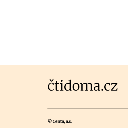
čtidoma.cz
© Centa, a.s.