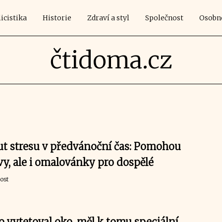
icistika
Historie
Zdraví a styl
Společnost
Osobn
čtidoma.cz
ut stresu v předvánoční čas: Pomohou
y, ale i omalovánky pro dospělé
ost
o vytetoval oko, měl k tomu speciální