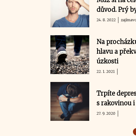
důvod. Prý by
24. 8. 2022
zajímavo
Na procházku 
hlavu a přek
úzkosti
22. 1. 2021
Trpíte depre
s rakovinou 
27. 9. 2020