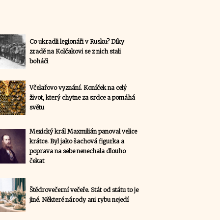
Co ukradli legionáři v Rusku? Díky
zradě na Kolčakovi se z nich stali
boháči
Včelařovo vyznání. Koníček na celý
život, který chytne za srdce a pomáhá
světu
Mexický král Maxmilián panoval velice
krátce. Byl jako šachová figurka a
poprava na sebe nenechala dlouho
čekat
Štědrovečerní večeře. Stát od státu to je
jiné. Některé národy ani rybu nejedí