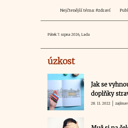
Nejčtenější téma: #zdraví
Publ
Pátek 7. srpna 2026, Lada
úzkost
Jak se vyhno
doplňky strav
28. 11. 2022
zajímav
Muž si na čel