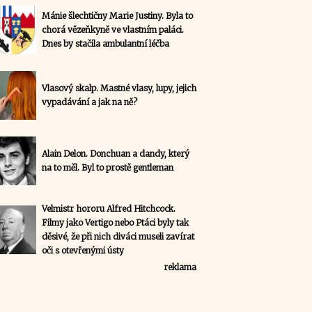
Mánie šlechtičny Marie Justiny. Byla to
chorá vězeňkyně ve vlastním paláci.
Dnes by stačila ambulantní léčba
Vlasový skalp. Mastné vlasy, lupy, jejich
vypadávání a jak na ně?
Alain Delon. Donchuan a dandy, který
na to měl. Byl to prostě gentleman
Velmistr hororu Alfred Hitchcock.
Filmy jako Vertigo nebo Ptáci byly tak
děsivé, že při nich diváci museli zavírat
oči s otevřenými ústy
reklama