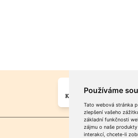
Máte zajímavou informa
Používáme sou
Kontaktujte šéfredaktora Mar
Tato webová stránka po
zlepšení vašeho zážitku
základní funkčnosti w
zájmu o naše produkty 
interakcí
,
chcete-li zob