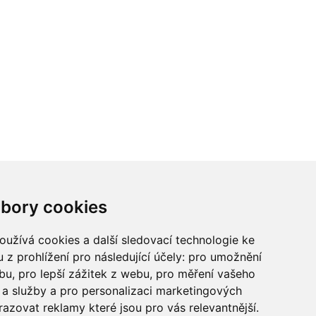
ci? Chcete spolupracovat?
bory cookies
tina Chalupu:
chalupa@ctidoma.cz
užívá cookies a další sledovací technologie ke
 z prohlížení pro následující účely:
pro umožnění
ebu
,
pro lepší zážitek z webu
,
pro měření vašeho
a služby a pro personalizaci marketingových
razovat reklamy které jsou pro vás relevantnější
.