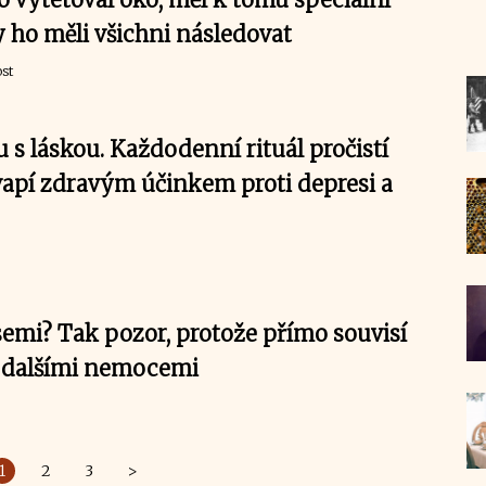
 ho měli všichni následovat
st
s láskou. Každodenní rituál pročistí
vapí zdravým účinkem proti depresi a
semi? Tak pozor, protože přímo souvisí
i dalšími nemocemi
1
2
3
>