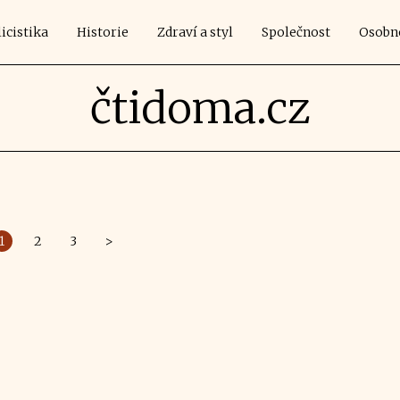
icistika
Historie
Zdraví a styl
Společnost
Osobn
čtidoma.cz
1
2
3
>