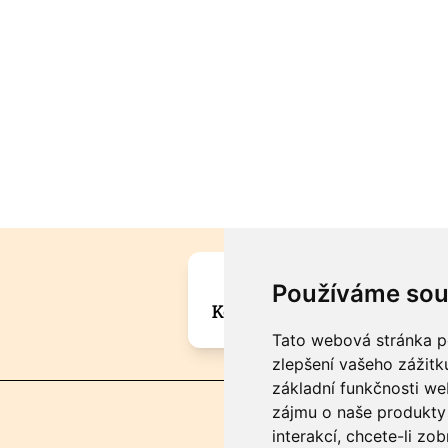
Máte zajímavou informa
Používáme sou
Kontaktujte šéfredaktora Mar
Tato webová stránka po
zlepšení vašeho zážitku
základní funkčnosti w
zájmu o naše produkty 
interakcí
,
chcete-li zob