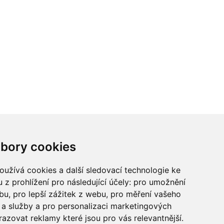
ci? Chcete spolupracovat?
bory cookies
tina Chalupu:
chalupa@ctidoma.cz
užívá cookies a další sledovací technologie ke
 z prohlížení pro následující účely:
pro umožnění
ebu
,
pro lepší zážitek z webu
,
pro měření vašeho
a služby a pro personalizaci marketingových
razovat reklamy které jsou pro vás relevantnější
.