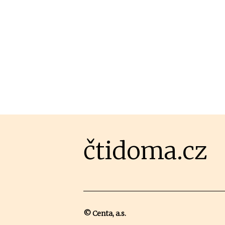
čtidoma.cz
© Centa, a.s.