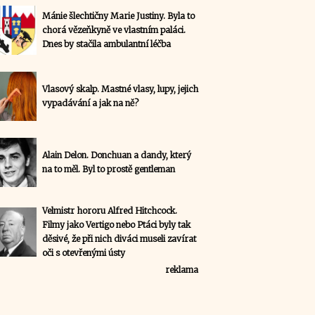
Mánie šlechtičny Marie Justiny. Byla to
chorá vězeňkyně ve vlastním paláci.
Dnes by stačila ambulantní léčba
Vlasový skalp. Mastné vlasy, lupy, jejich
vypadávání a jak na ně?
Alain Delon. Donchuan a dandy, který
na to měl. Byl to prostě gentleman
Velmistr hororu Alfred Hitchcock.
Filmy jako Vertigo nebo Ptáci byly tak
děsivé, že při nich diváci museli zavírat
oči s otevřenými ústy
reklama