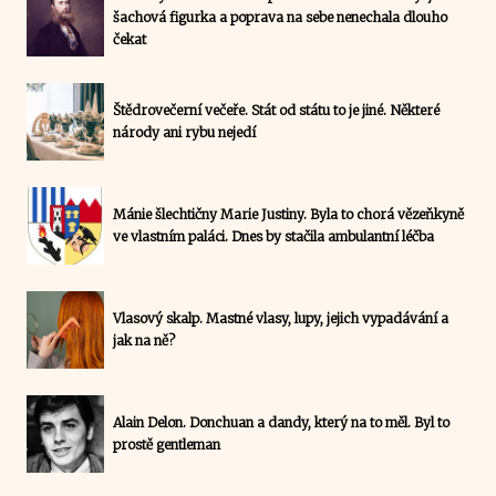
šachová figurka a poprava na sebe nenechala dlouho
čekat
Štědrovečerní večeře. Stát od státu to je jiné. Některé
národy ani rybu nejedí
Mánie šlechtičny Marie Justiny. Byla to chorá vězeňkyně
ve vlastním paláci. Dnes by stačila ambulantní léčba
Vlasový skalp. Mastné vlasy, lupy, jejich vypadávání a
jak na ně?
Alain Delon. Donchuan a dandy, který na to měl. Byl to
prostě gentleman