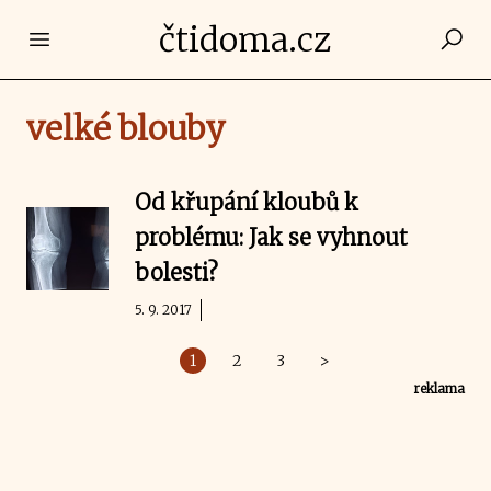
čtidoma.cz
Open main menu
velké blouby
Od křupání kloubů k
problému: Jak se vyhnout
bolesti?
5. 9. 2017
1
2
3
>
reklama