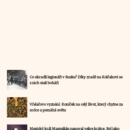
Co ukradli legionáři v Rusku? Díky zradě na Kolčakovi se
z nich stali boháči
Včelařovo vyznání. Koníček na celý život, který chytne za
srdce a pomáhá světu
Mexický král Maxmilián panoval velice krátce. Byl jako