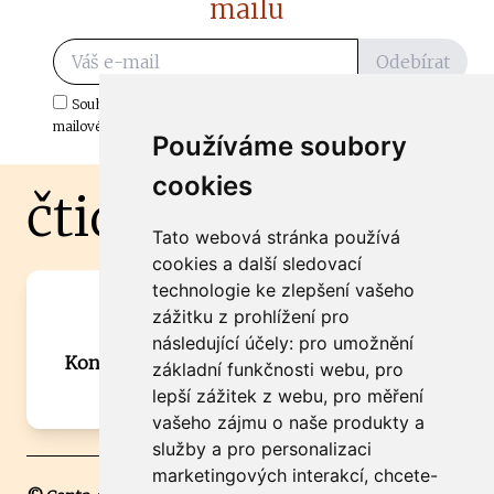
mailu
Odebírat
Souhlasím s odběrem důležitých zpráv ze ČtiDoma.cz do mé e-
mailové schránky.
Používáme soubory
cookies
čtidoma.cz
Tato webová stránka používá
cookies a další sledovací
technologie ke zlepšení vašeho
Máte zajímavou informaci? Chcete
zážitku z prohlížení pro
spolupracovat?
následující účely:
pro umožnění
Kontaktujte šéfredaktora Martina Chalupu:
základní funkčnosti webu
,
pro
chalupa@ctidoma.cz
lepší zážitek z webu
,
pro měření
vašeho zájmu o naše produkty a
služby a pro personalizaci
marketingových interakcí
,
chcete-