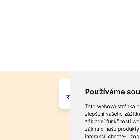
Máte zajímavou informa
Používáme sou
Kontaktujte šéfredaktora Mar
Tato webová stránka po
zlepšení vašeho zážitku
základní funkčnosti w
zájmu o naše produkty 
interakcí
,
chcete-li zob