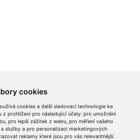
ci? Chcete spolupracovat?
bory cookies
tina Chalupu:
chalupa@ctidoma.cz
užívá cookies a další sledovací technologie ke
 z prohlížení pro následující účely:
pro umožnění
ebu
,
pro lepší zážitek z webu
,
pro měření vašeho
a služby a pro personalizaci marketingových
razovat reklamy které jsou pro vás relevantnější
.