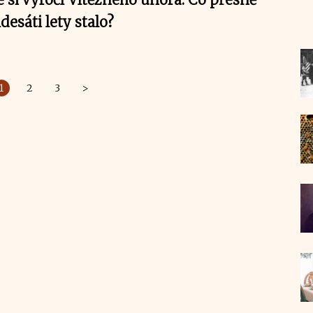
esáti lety stalo?
1
2
3
>