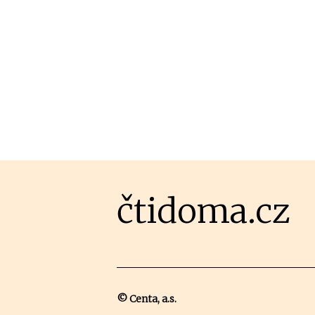
čtidoma.cz
© Centa, a.s.