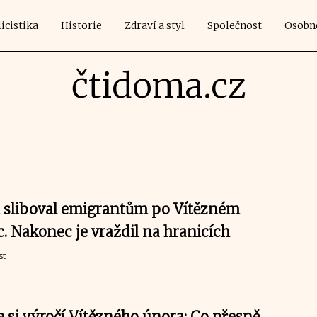
icistika
Historie
Zdraví a styl
Společnost
Osobn
čtidoma.cz
k sliboval emigrantům po Vítězném
 Nakonec je vraždil na hranicích
st
si výročí Vítězného února: Co přesně