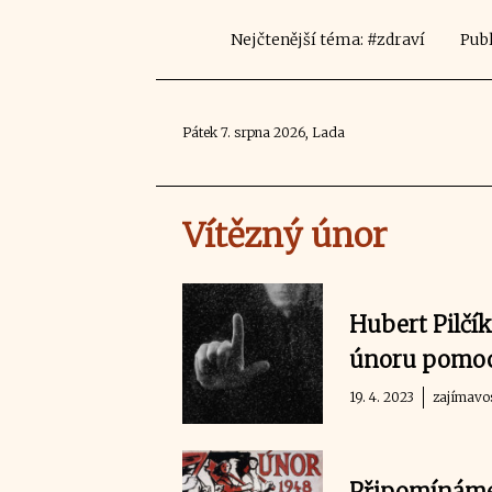
Nejčtenější téma: #zdraví
Publ
Pátek 7. srpna 2026, Lada
Vítězný únor
Hubert Pilčí
únoru pomoc.
19. 4. 2023
zajímavo
Připomínáme 