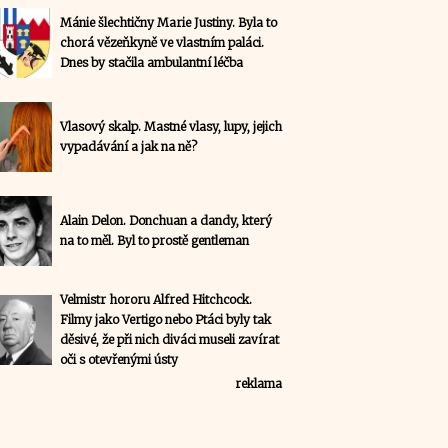
Mánie šlechtičny Marie Justiny. Byla to
chorá vězeňkyně ve vlastním paláci.
Dnes by stačila ambulantní léčba
Vlasový skalp. Mastné vlasy, lupy, jejich
vypadávání a jak na ně?
Alain Delon. Donchuan a dandy, který
na to měl. Byl to prostě gentleman
Velmistr hororu Alfred Hitchcock.
Filmy jako Vertigo nebo Ptáci byly tak
děsivé, že při nich diváci museli zavírat
oči s otevřenými ústy
reklama