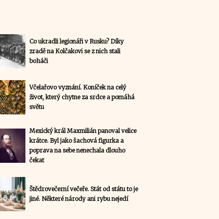
Co ukradli legionáři v Rusku? Díky
zradě na Kolčakovi se z nich stali
boháči
Včelařovo vyznání. Koníček na celý
život, který chytne za srdce a pomáhá
světu
Mexický král Maxmilián panoval velice
krátce. Byl jako šachová figurka a
poprava na sebe nenechala dlouho
čekat
Štědrovečerní večeře. Stát od státu to je
jiné. Některé národy ani rybu nejedí