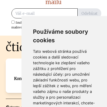
mailu
Odebírat
Souhlasím s odběrem důležitých zpráv ze ČtiDoma.cz do mé e-
mailové schránky.
Používáme soubory
cookies
čtidoma.cz
Tato webová stránka používá
cookies a další sledovací
technologie ke zlepšení vašeho
Máte zajímavou informaci? Chcete
zážitku z prohlížení pro
spolupracovat?
následující účely:
pro umožnění
Kontaktujte šéfredaktora Martina Chalupu:
základní funkčnosti webu
,
pro
chalupa@ctidoma.cz
lepší zážitek z webu
,
pro měření
vašeho zájmu o naše produkty a
služby a pro personalizaci
marketingových interakcí
,
chcete-