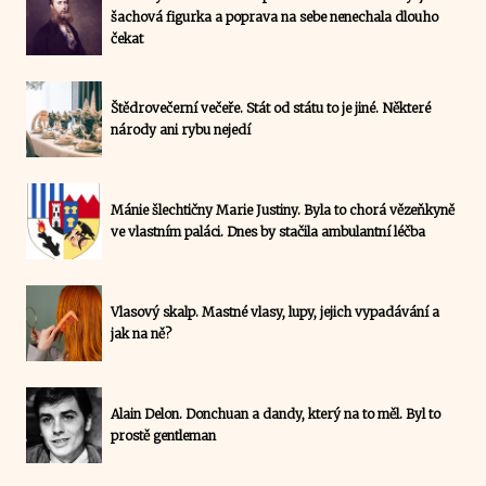
šachová figurka a poprava na sebe nenechala dlouho
čekat
Štědrovečerní večeře. Stát od státu to je jiné. Některé
národy ani rybu nejedí
Mánie šlechtičny Marie Justiny. Byla to chorá vězeňkyně
ve vlastním paláci. Dnes by stačila ambulantní léčba
Vlasový skalp. Mastné vlasy, lupy, jejich vypadávání a
jak na ně?
Alain Delon. Donchuan a dandy, který na to měl. Byl to
prostě gentleman