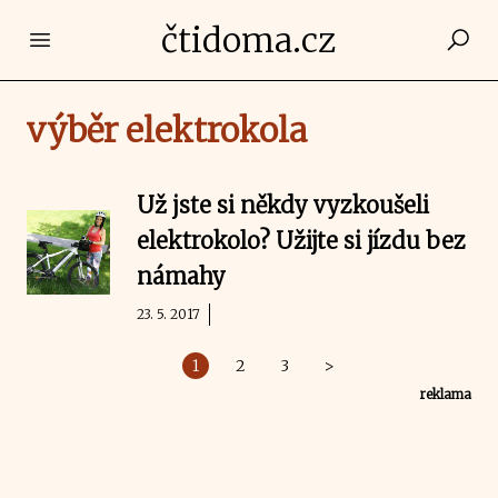
čtidoma.cz
Open main menu
výběr elektrokola
Už jste si někdy vyzkoušeli
elektrokolo? Užijte si jízdu bez
námahy
23. 5. 2017
1
2
3
>
reklama