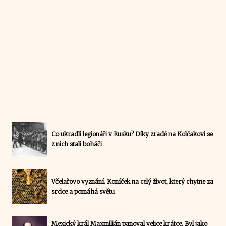
Co ukradli legionáři v Rusku? Díky zradě na Kolčakovi se
z nich stali boháči
Včelařovo vyznání. Koníček na celý život, který chytne za
srdce a pomáhá světu
Mexický král Maxmilián panoval velice krátce. Byl jako