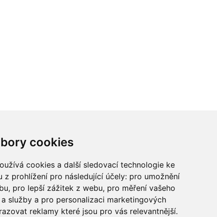
ci? Chcete spolupracovat?
bory cookies
tina Chalupu:
chalupa@ctidoma.cz
užívá cookies a další sledovací technologie ke
 z prohlížení pro následující účely:
pro umožnění
ebu
,
pro lepší zážitek z webu
,
pro měření vašeho
a služby a pro personalizaci marketingových
razovat reklamy které jsou pro vás relevantnější
.