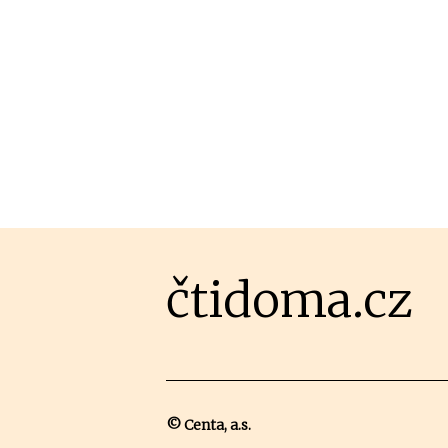
čtidoma.cz
© Centa, a.s.