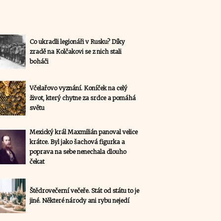
Co ukradli legionáři v Rusku? Díky
zradě na Kolčakovi se z nich stali
boháči
Včelařovo vyznání. Koníček na celý
život, který chytne za srdce a pomáhá
světu
Mexický král Maxmilián panoval velice
krátce. Byl jako šachová figurka a
poprava na sebe nenechala dlouho
čekat
Štědrovečerní večeře. Stát od státu to je
jiné. Některé národy ani rybu nejedí