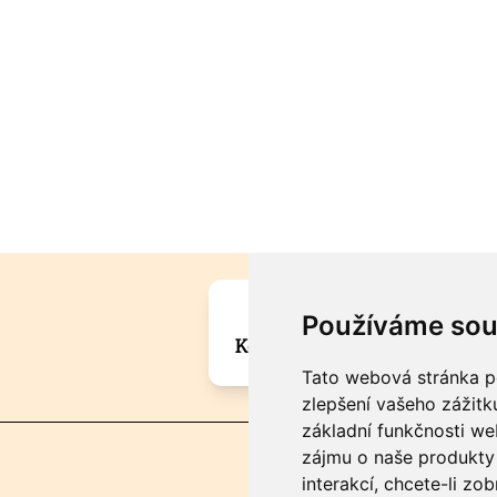
Máte zajímavou informa
Používáme sou
Kontaktujte šéfredaktora Mar
Tato webová stránka po
zlepšení vašeho zážitku
základní funkčnosti w
zájmu o naše produkty 
interakcí
,
chcete-li zob