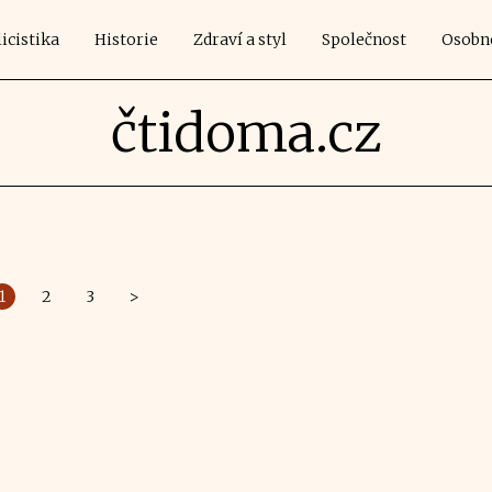
icistika
Historie
Zdraví a styl
Společnost
Osobn
čtidoma.cz
1
2
3
>