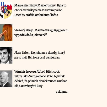
Mánie šlechtičny Marie Justiny. Byla to
chorá vězeňkyně ve vlastním paláci.
Dnes by stačila ambulantní léčba
Vlasový skalp. Mastné vlasy, lupy, jejich
vypadávání a jak na ně?
Alain Delon. Donchuan a dandy, který
na to měl. Byl to prostě gentleman
Velmistr hororu Alfred Hitchcock.
Filmy jako Vertigo nebo Ptáci byly tak
děsivé, že při nich diváci museli zavírat
oči s otevřenými ústy
reklama