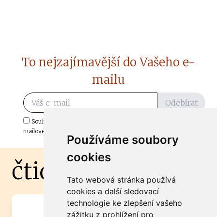
To nejzajímavější do Vašeho e-
mailu
Odebírat
Souhlasím s odběrem důležitých zpráv ze ČtiDoma.cz do mé e-
mailové schránky.
Používáme soubory
cookies
čtidoma.cz
Tato webová stránka používá
cookies a další sledovací
technologie ke zlepšení vašeho
Máte zajímavou informaci? Chcete
zážitku z prohlížení pro