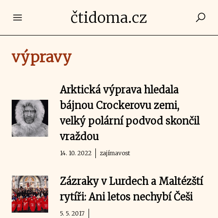
čtidoma.cz
Open main menu
výpravy
Arktická výprava hledala
bájnou Crockerovu zemi,
velký polární podvod skončil
vraždou
14. 10. 2022
zajímavost
Zázraky v Lurdech a Maltézští
rytíři: Ani letos nechybí Češi
5. 5. 2017