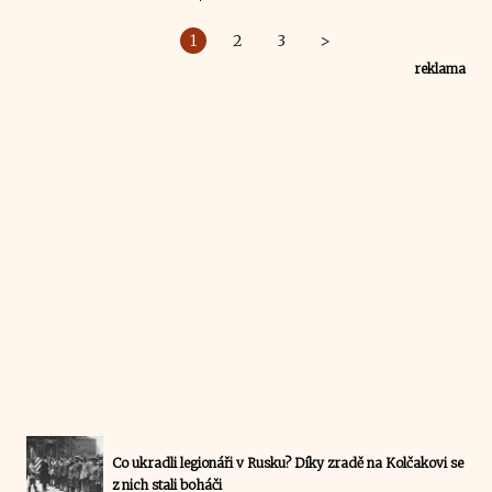
1
2
3
>
reklama
Co ukradli legionáři v Rusku? Díky zradě na Kolčakovi se
z nich stali boháči