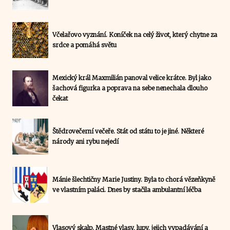
Včelařovo vyznání. Koníček na celý život, který chytne za
srdce a pomáhá světu
Mexický král Maxmilián panoval velice krátce. Byl jako
šachová figurka a poprava na sebe nenechala dlouho
čekat
Štědrovečerní večeře. Stát od státu to je jiné. Některé
národy ani rybu nejedí
Mánie šlechtičny Marie Justiny. Byla to chorá vězeňkyně
ve vlastním paláci. Dnes by stačila ambulantní léčba
Vlasový skalp. Mastné vlasy, lupy, jejich vypadávání a