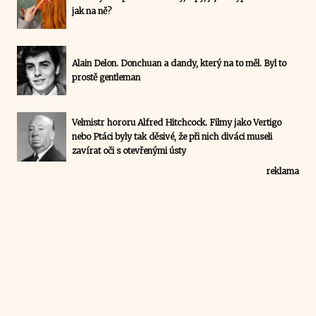
jak na ně?
Alain Delon. Donchuan a dandy, který na to měl. Byl to
prostě gentleman
Velmistr hororu Alfred Hitchcock. Filmy jako Vertigo
nebo Ptáci byly tak děsivé, že při nich diváci museli
zavírat oči s otevřenými ústy
reklama