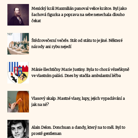
Mexický král Maxmilián panoval velice krátce. Byl jako
šachová figurka a poprava na sebe nenechala dlouho
čekat
Štědrovečerní večeře. Stát od státu to je jiné. Některé
národy ani rybu nejedí
Mánie šlechtičny Marie Justiny. Byla to chorá vězeňkyně
ve vlastním paláci. Dnes by stačila ambulantní léčba
Vlasový skalp. Mastné vlasy, lupy, jejich vypadávání a
jak na ně?
Alain Delon. Donchuan a dandy, který na to měl. Byl to
prostě gentleman