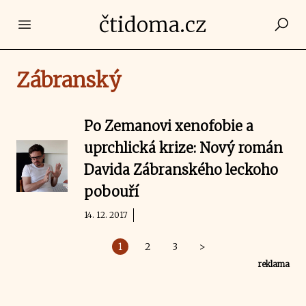
čtidoma.cz
Open main menu
Zábranský
Po Zemanovi xenofobie a
uprchlická krize: Nový román
Davida Zábranského leckoho
pobouří
14. 12. 2017
1
2
3
>
reklama