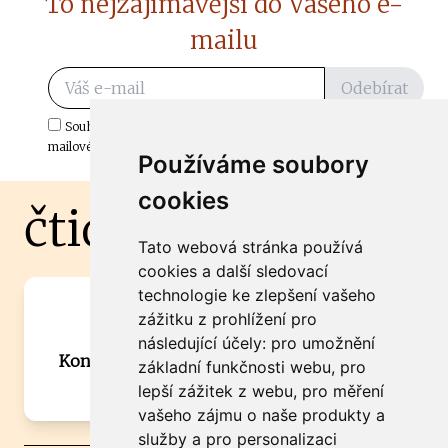
To nejzajímavější do Vašeho e-
mailu
Odebírat
Souhlasím s odběrem důležitých zpráv ze ČtiDoma.cz do mé e-
mailové schránky.
Používáme soubory
cookies
čtidoma.cz
Tato webová stránka používá
cookies a další sledovací
technologie ke zlepšení vašeho
Máte zajímavou informaci? Chcete
zážitku z prohlížení pro
spolupracovat?
následující účely:
pro umožnění
Kontaktujte šéfredaktora Martina Chalupu:
základní funkčnosti webu
,
pro
chalupa@ctidoma.cz
lepší zážitek z webu
,
pro měření
vašeho zájmu o naše produkty a
služby a pro personalizaci