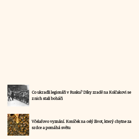
Co ukradli legionáři v Rusku? Díky zradě na Kolčakovi se
z nich stali boháči
Včelařovo vyznání. Koníček na celý život, který chytne za
srdce a pomáhá světu