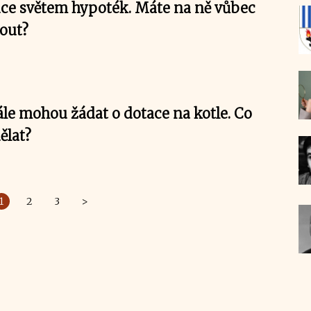
ce světem hypoték. Máte na ně vůbec
out?
ále mohou žádat o dotace na kotle. Co
ělat?
1
2
3
>