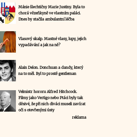
Mánie šlechtičny Marie Justiny. Byla to
chorá vězeňkyně ve vlastním paláci.
Dnes by stačila ambulantní léčba
Vlasový skalp. Mastné vlasy, lupy, jejich
vypadávání a jak na ně?
Alain Delon. Donchuan a dandy, který
na to měl. Byl to prostě gentleman
Velmistr hororu Alfred Hitchcock.
Filmy jako Vertigo nebo Ptáci byly tak
děsivé, že při nich diváci museli zavírat
oči s otevřenými ústy
reklama