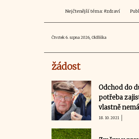
Nejčtenější téma: #zdraví
Publ
Čtvrtek 6. srpna 2026, Oldřiška
žádost
Odchod do dů
potřeba zajis
vlastně nem
18. 10. 2021