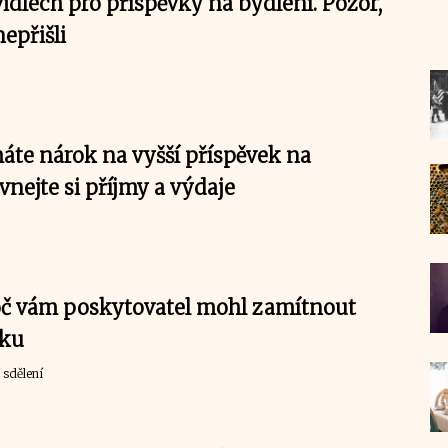
idlech pro příspěvky na bydlení. Pozor,
nepřišli
áte nárok na vyšší příspěvek na
vnejte si příjmy a výdaje
oč vám poskytovatel mohl zamítnout
čku
 sdělení