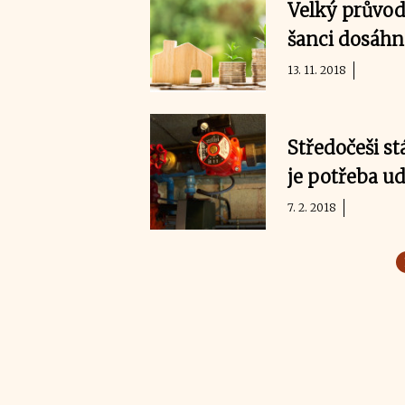
Velký průvod
šanci dosáhn
13. 11. 2018
Středočeši st
je potřeba ud
7. 2. 2018