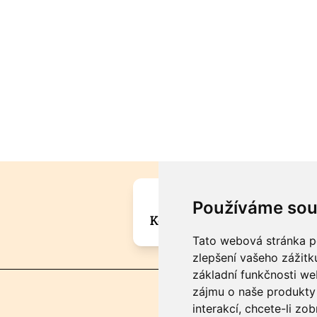
Máte zajímavou informa
Používáme sou
Kontaktujte šéfredaktora Mar
Tato webová stránka po
zlepšení vašeho zážitku
základní funkčnosti w
zájmu o naše produkty 
interakcí
,
chcete-li zob