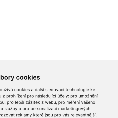
ci? Chcete spolupracovat?
bory cookies
tina Chalupu:
chalupa@ctidoma.cz
užívá cookies a další sledovací technologie ke
 z prohlížení pro následující účely:
pro umožnění
ebu
,
pro lepší zážitek z webu
,
pro měření vašeho
a služby a pro personalizaci marketingových
razovat reklamy které jsou pro vás relevantnější
.