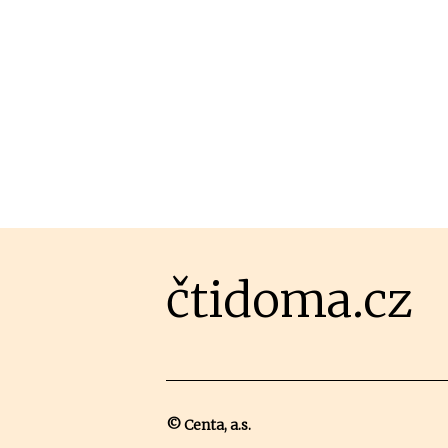
čtidoma.cz
© Centa, a.s.