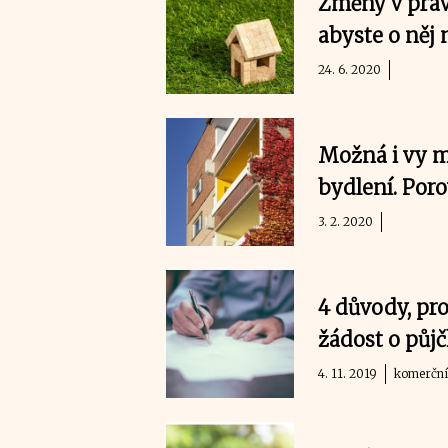
Změny v prav
abyste o něj 
24. 6. 2020
Možná i vy m
bydlení. Poro
3. 2. 2020
4 důvody, pr
žádost o půj
4. 11. 2019
komerční