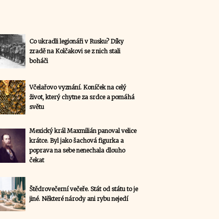
Co ukradli legionáři v Rusku? Díky
zradě na Kolčakovi se z nich stali
boháči
Včelařovo vyznání. Koníček na celý
život, který chytne za srdce a pomáhá
světu
Mexický král Maxmilián panoval velice
krátce. Byl jako šachová figurka a
poprava na sebe nenechala dlouho
čekat
Štědrovečerní večeře. Stát od státu to je
jiné. Některé národy ani rybu nejedí