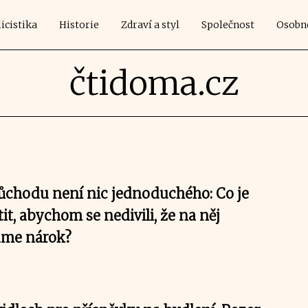
icistika
Historie
Zdraví a styl
Společnost
Osobn
čtidoma.cz
chodu není nic jednoduchého: Co je
tit, abychom se nedivili, že na něj
áme nárok?