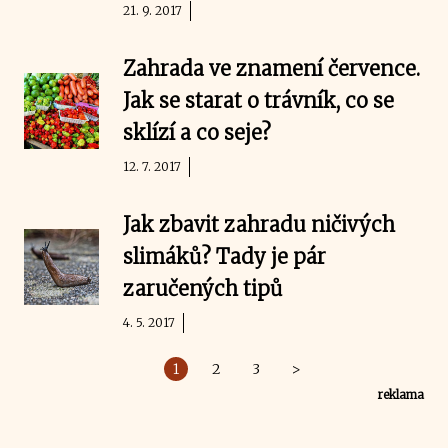
21. 9. 2017
Zahrada ve znamení července.
Jak se starat o trávník, co se
sklízí a co seje?
12. 7. 2017
Jak zbavit zahradu ničivých
slimáků? Tady je pár
zaručených tipů
4. 5. 2017
1
2
3
>
reklama