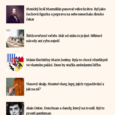
Mexický král Maxmilián panoval velice krátce. Byl jako
šachová figurka a poprava na sebe nenechala dlouho
čekat
Štědrovečerní večeře. Stát od státu to je jiné. Některé
národy ani rybu nejedí
Mánie šlechtičny Marie Justiny. Byla to chorá vězeňkyně
ve vlastním paláci. Dnes by stačila ambulantní léčba
Vlasový skalp. Mastné vlasy, lupy, jejich vypadávání a
jak na ně?
Alain Delon. Donchuan a dandy, který na to měl. Byl to
prostě gentleman