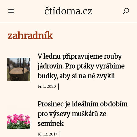
čtidoma.cz
Open main menu
zahradník
V lednu připravujeme rouby
jádrovin. Pro ptáky vyrábíme
budky, aby si na ně zvykli
14. 1. 2020
Prosinec je ideálním obdobím
pro výsevy muškátů ze
semínek
16. 12. 2017