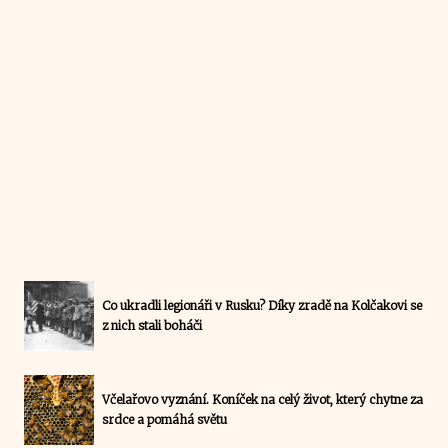
Co ukradli legionáři v Rusku? Díky zradě na Kolčakovi se
z nich stali boháči
Včelařovo vyznání. Koníček na celý život, který chytne za
srdce a pomáhá světu