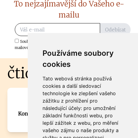
To nejzajímavější do Vašeho e-
mailu
Odebírat
Souhlasím s odběrem důležitých zpráv ze ČtiDoma.cz do mé e-
mailové schránky.
Používáme soubory
cookies
čtidoma.cz
Tato webová stránka používá
cookies a další sledovací
technologie ke zlepšení vašeho
Máte zajímavou informaci? Chcete
zážitku z prohlížení pro
spolupracovat?
následující účely:
pro umožnění
Kontaktujte šéfredaktora Martina Chalupu:
základní funkčnosti webu
,
pro
chalupa@ctidoma.cz
lepší zážitek z webu
,
pro měření
vašeho zájmu o naše produkty a
služby a pro personalizaci