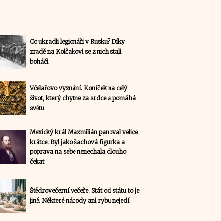
Co ukradli legionáři v Rusku? Díky
zradě na Kolčakovi se z nich stali
boháči
Včelařovo vyznání. Koníček na celý
život, který chytne za srdce a pomáhá
světu
Mexický král Maxmilián panoval velice
krátce. Byl jako šachová figurka a
poprava na sebe nenechala dlouho
čekat
Štědrovečerní večeře. Stát od státu to je
jiné. Některé národy ani rybu nejedí