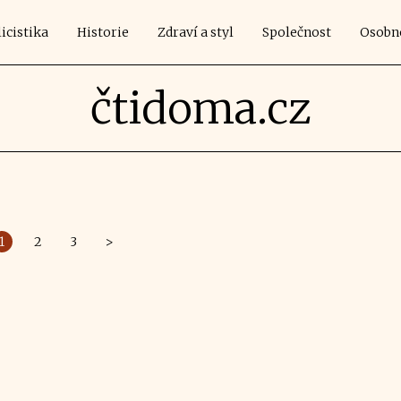
icistika
Historie
Zdraví a styl
Společnost
Osobn
čtidoma.cz
1
2
3
>