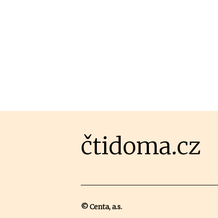
čtidoma.cz
© Centa, a.s.