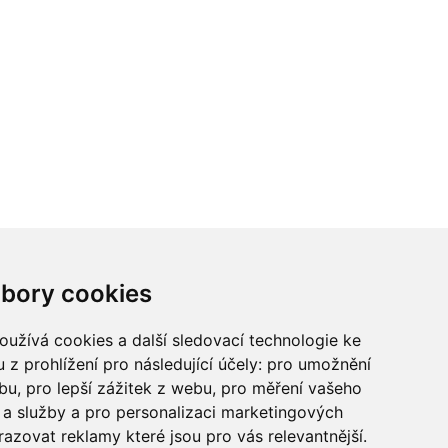
ci? Chcete spolupracovat?
bory cookies
tina Chalupu:
chalupa@ctidoma.cz
užívá cookies a další sledovací technologie ke
 z prohlížení pro následující účely:
pro umožnění
ebu
,
pro lepší zážitek z webu
,
pro měření vašeho
a služby a pro personalizaci marketingových
razovat reklamy které jsou pro vás relevantnější
.