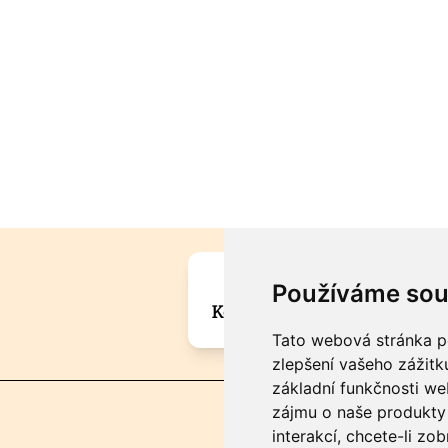
Máte zajímavou informa
Používáme sou
Kontaktujte šéfredaktora Mar
Tato webová stránka po
zlepšení vašeho zážitku
základní funkčnosti w
zájmu o naše produkty 
interakcí
,
chcete-li zob