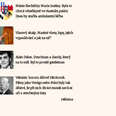
Mánie šlechtičny Marie Justiny. Byla to
chorá vězeňkyně ve vlastním paláci.
Dnes by stačila ambulantní léčba
Vlasový skalp. Mastné vlasy, lupy, jejich
vypadávání a jak na ně?
Alain Delon. Donchuan a dandy, který
na to měl. Byl to prostě gentleman
Velmistr hororu Alfred Hitchcock.
Filmy jako Vertigo nebo Ptáci byly tak
děsivé, že při nich diváci museli zavírat
oči s otevřenými ústy
reklama