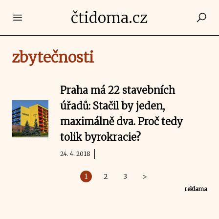
čtidoma.cz
Open main menu
zbytečnosti
Praha má 22 stavebních
úřadů: Stačil by jeden,
maximálně dva. Proč tedy
tolik byrokracie?
24. 4. 2018
1
2
3
>
reklama