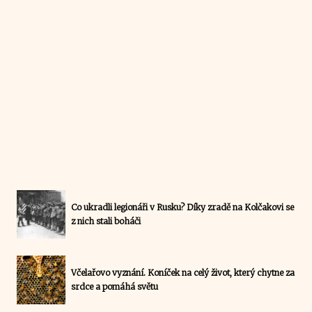
Co ukradli legionáři v Rusku? Díky zradě na Kolčakovi se
z nich stali boháči
Včelařovo vyznání. Koníček na celý život, který chytne za
srdce a pomáhá světu