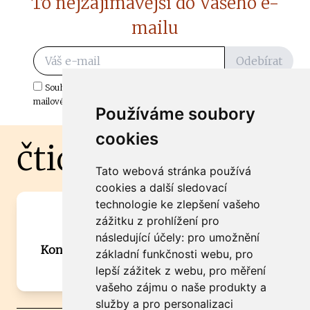
To nejzajímavější do Vašeho e-
mailu
Odebírat
Souhlasím s odběrem důležitých zpráv ze ČtiDoma.cz do mé e-
mailové schránky.
Používáme soubory
cookies
čtidoma.cz
Tato webová stránka používá
cookies a další sledovací
technologie ke zlepšení vašeho
Máte zajímavou informaci? Chcete
zážitku z prohlížení pro
spolupracovat?
následující účely:
pro umožnění
Kontaktujte šéfredaktora Martina Chalupu:
základní funkčnosti webu
,
pro
chalupa@ctidoma.cz
lepší zážitek z webu
,
pro měření
vašeho zájmu o naše produkty a
služby a pro personalizaci