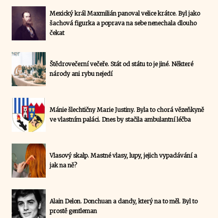
Mexický král Maxmilián panoval velice krátce. Byl jako
šachová figurka a poprava na sebe nenechala dlouho
čekat
Štědrovečerní večeře. Stát od státu to je jiné. Některé
národy ani rybu nejedí
Mánie šlechtičny Marie Justiny. Byla to chorá vězeňkyně
ve vlastním paláci. Dnes by stačila ambulantní léčba
Vlasový skalp. Mastné vlasy, lupy, jejich vypadávání a
jak na ně?
Alain Delon. Donchuan a dandy, který na to měl. Byl to
prostě gentleman