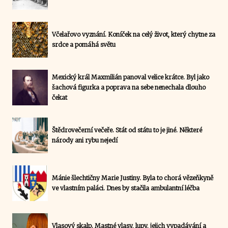
Včelařovo vyznání. Koníček na celý život, který chytne za
srdce a pomáhá světu
Mexický král Maxmilián panoval velice krátce. Byl jako
šachová figurka a poprava na sebe nenechala dlouho
čekat
Štědrovečerní večeře. Stát od státu to je jiné. Některé
národy ani rybu nejedí
Mánie šlechtičny Marie Justiny. Byla to chorá vězeňkyně
ve vlastním paláci. Dnes by stačila ambulantní léčba
Vlasový skalp. Mastné vlasy, lupy, jejich vypadávání a