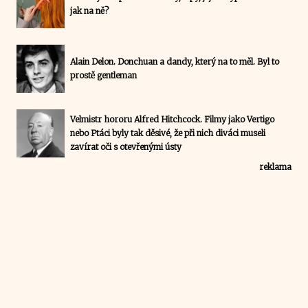
jak na ně?
Alain Delon. Donchuan a dandy, který na to měl. Byl to
prostě gentleman
Velmistr hororu Alfred Hitchcock. Filmy jako Vertigo
nebo Ptáci byly tak děsivé, že při nich diváci museli
zavírat oči s otevřenými ústy
reklama