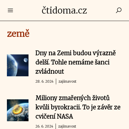
čtidoma.cz
Open main menu
země
Dny na Zemi budou výrazně
delší. Tohle nemáme šanci
zvládnout
28. 6. 2024
zajímavost
Miliony zmařených životů
kvůli byrokracii. To je závěr ze
cvičení NASA
26. 6. 2024
zajímavost