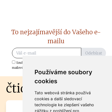
To nejzajímavější do Vašeho e-
mailu
Odebírat
Souhlasím s odběrem důležitých zpráv ze ČtiDoma.cz do mé e-
mailové schránky.
Používáme soubory
cookies
čtidoma.cz
Tato webová stránka používá
cookies a další sledovací
technologie ke zlepšení vašeho
Máte zajímavou informaci? Chcete
zážitku z prohlížení pro