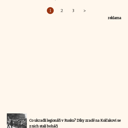
1
2
3
>
reklama
Co ukradli legionáři v Rusku? Díky zradě na Kolčakovi se
z nich stali boháči