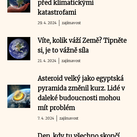
před klimatickými
katastrofami
29. 4. 2024
zajímavost
Víte, kolik váží Země? Tipněte
si, je to vážně síla
21. 4. 2024
zajímavost
Asteroid velký jako egyptská
pyramida změnil kurz. Lidé v
daleké budoucnosti mohou
mít problém
7. 4. 2024
zajímavost
Den, kdy tu všechno skončí.