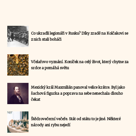
Co ukradli legionáři v Rusku? Díky zradě na Kolčakovi se
z nich stali boháči
Včelařovo vyznání. Koníček na celý život, který chytne za
srdce a pomáhá světu
Mexický král Maxmilián panoval velice krátce. Byl jako
šachová figurka a poprava na sebe nenechala dlouho
čekat
Štědrovečerní večeře. Stát od státu to je jiné. Některé
národy ani rybu nejedí