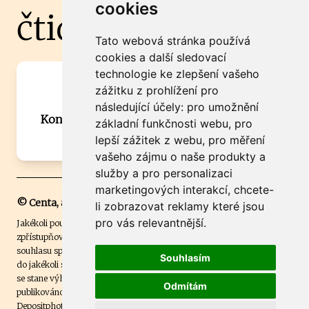
cookies
čtidoma.cz
Tato webová stránka používá
cookies a další sledovací
technologie ke zlepšení vašeho
Máte zajímavou informaci? Chcete
zážitku z prohlížení pro
spolupracovat?
následující účely:
pro umožnění
Kontaktujte šéfredaktora Martina Chalupu:
základní funkčnosti webu
,
pro
chalupa@ctidoma.cz
lepší zážitek z webu
,
pro měření
vašeho zájmu o naše produkty a
služby a pro personalizaci
marketingových interakcí
,
chcete-
© Centa, a.s.
li zobrazovat reklamy které jsou
pro vás relevantnější
.
Jakékoli použití obsahu včetně převzetí, šíření či dalšího užití a
zpřístupňování textových či obrazových materiálů bez písemného
souhlasu společnosti Centa,a.s. je zakázáno. Čtenář svým přihlášením
Souhlasím
do jakékoli soutěže na našem webu dává souhlas s tím, že v případě, že
se stane výhercem této soutěže, může být jeho jméno na webu
Odmítám
publikováno. Centa, a.s. využívala licenci ČTK a využívá fotografie z
Depositphotos
.