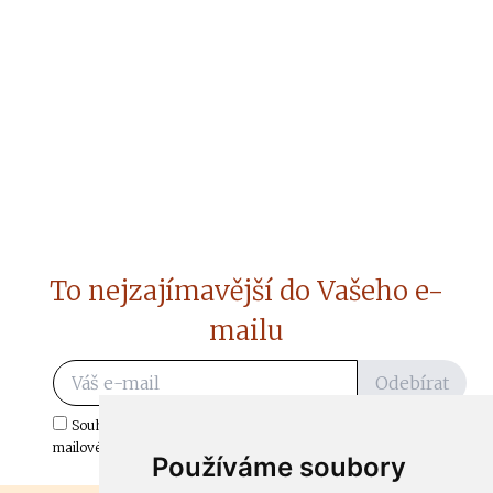
To nejzajímavější do Vašeho e-
mailu
Odebírat
Souhlasím s odběrem důležitých zpráv ze ČtiDoma.cz do mé e-
mailové schránky.
Používáme soubory