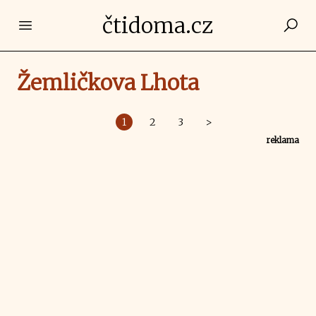
čtidoma.cz
Open main menu
Žemličkova Lhota
1
2
3
>
reklama