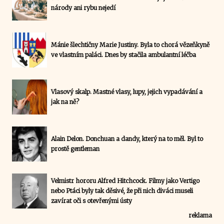
národy ani rybu nejedí
Mánie šlechtičny Marie Justiny. Byla to chorá vězeňkyně
ve vlastním paláci. Dnes by stačila ambulantní léčba
Vlasový skalp. Mastné vlasy, lupy, jejich vypadávání a
jak na ně?
Alain Delon. Donchuan a dandy, který na to měl. Byl to
prostě gentleman
Velmistr hororu Alfred Hitchcock. Filmy jako Vertigo
nebo Ptáci byly tak děsivé, že při nich diváci museli
zavírat oči s otevřenými ústy
reklama