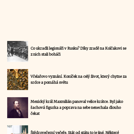
Co ukradli legionáři v Rusku? Díky zradě na Kolčakovi se
z nich stali boháči
Včelařovo vyznání. Koníček na celý život, který chytne za
srdce a pomáhá světu
Mexický král Maxmilián panoval velice krátce. Byl jako
šachová figurka a poprava na sebe nenechala dlouho
čekat
Štědrovečerní večeře. Stát od státu to je jiné. Některé