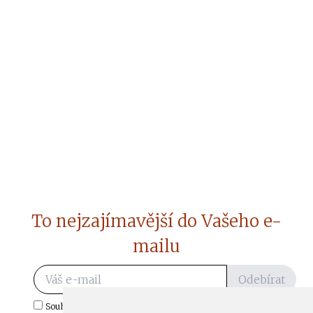
To nejzajímavější do Vašeho e-
mailu
Odebírat
Souhlasím s odběrem důležitých zpráv ze ČtiDoma.cz do mé e-