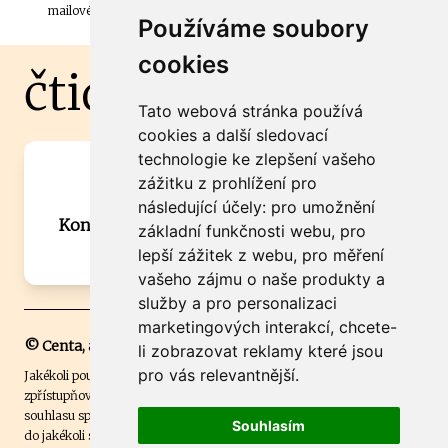
mailové schránky.
Používáme soubory
cookies
čtidoma.cz
Tato webová stránka používá
cookies a další sledovací
technologie ke zlepšení vašeho
Máte zajímavou informaci? Chcete
zážitku z prohlížení pro
spolupracovat?
následující účely:
pro umožnění
Kontaktujte šéfredaktora Martina Chalupu:
základní funkčnosti webu
,
pro
chalupa@ctidoma.cz
lepší zážitek z webu
,
pro měření
vašeho zájmu o naše produkty a
služby a pro personalizaci
marketingových interakcí
,
chcete-
© Centa, a.s.
li zobrazovat reklamy které jsou
pro vás relevantnější
.
Jakékoli použití obsahu včetně převzetí, šíření či dalšího užití a
zpřístupňování textových či obrazových materiálů bez písemného
souhlasu společnosti Centa,a.s. je zakázáno. Čtenář svým přihlášením
Souhlasím
do jakékoli soutěže na našem webu dává souhlas s tím, že v případě, že