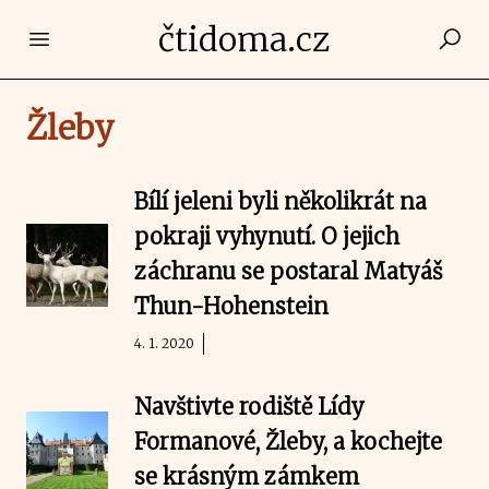
čtidoma.cz
Open main menu
Žleby
Bílí jeleni byli několikrát na
pokraji vyhynutí. O jejich
záchranu se postaral Matyáš
Thun-Hohenstein
4. 1. 2020
Navštivte rodiště Lídy
Formanové, Žleby, a kochejte
se krásným zámkem