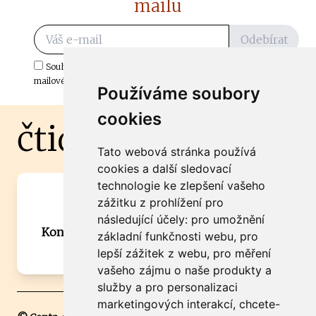
mailu
Odebírat
Souhlasím s odběrem důležitých zpráv ze ČtiDoma.cz do mé e-
mailové schránky.
Používáme soubory
cookies
čtidoma.cz
Tato webová stránka používá
cookies a další sledovací
technologie ke zlepšení vašeho
Máte zajímavou informaci? Chcete
zážitku z prohlížení pro
spolupracovat?
následující účely:
pro umožnění
Kontaktujte šéfredaktora Martina Chalupu:
základní funkčnosti webu
,
pro
chalupa@ctidoma.cz
lepší zážitek z webu
,
pro měření
vašeho zájmu o naše produkty a
služby a pro personalizaci
marketingových interakcí
,
chcete-