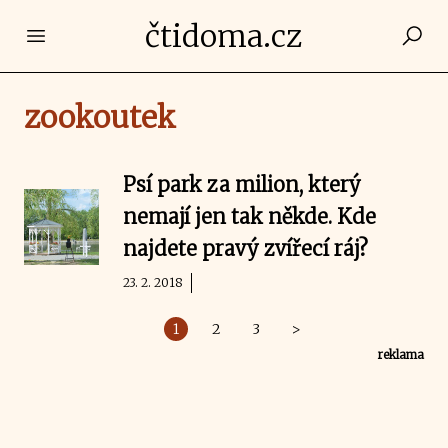
čtidoma.cz
Open main menu
zookoutek
Psí park za milion, který
nemají jen tak někde. Kde
najdete pravý zvířecí ráj?
23. 2. 2018
1
2
3
>
reklama