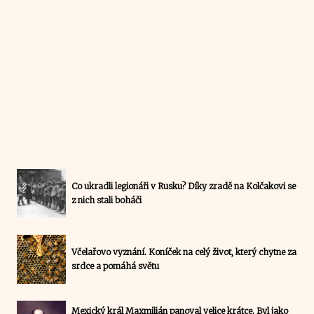
Co ukradli legionáři v Rusku? Díky zradě na Kolčakovi se
z nich stali boháči
Včelařovo vyznání. Koníček na celý život, který chytne za
srdce a pomáhá světu
Mexický král Maxmilián panoval velice krátce. Byl jako