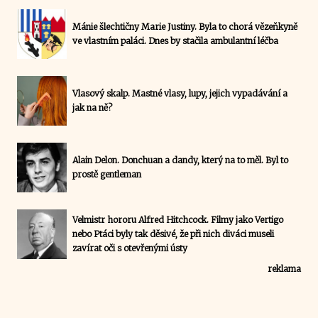
Mánie šlechtičny Marie Justiny. Byla to chorá vězeňkyně
ve vlastním paláci. Dnes by stačila ambulantní léčba
Vlasový skalp. Mastné vlasy, lupy, jejich vypadávání a
jak na ně?
Alain Delon. Donchuan a dandy, který na to měl. Byl to
prostě gentleman
Velmistr hororu Alfred Hitchcock. Filmy jako Vertigo
nebo Ptáci byly tak děsivé, že při nich diváci museli
zavírat oči s otevřenými ústy
reklama