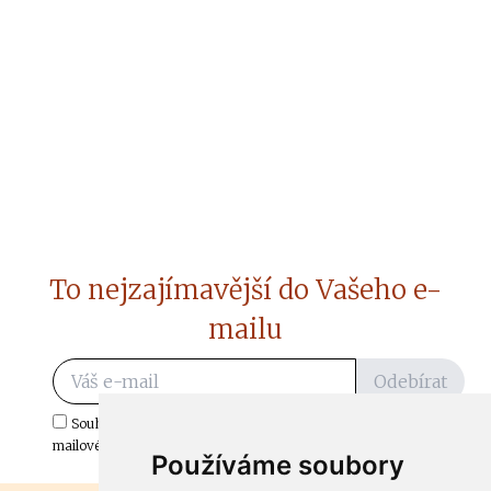
To nejzajímavější do Vašeho e-
mailu
Odebírat
Souhlasím s odběrem důležitých zpráv ze ČtiDoma.cz do mé e-
mailové schránky.
Používáme soubory