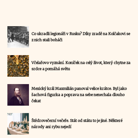
Co ukradli legionáři v Rusku? Díky zradě na Kolčakovi se
z nich stali boháči
Včelařovo vyznání. Koníček na celý život, který chytne za
srdce a pomáhá světu
Mexický král Maxmilián panoval velice krátce. Byl jako
šachová figurka a poprava na sebe nenechala dlouho
čekat
Štědrovečerní večeře. Stát od státu to je jiné. Některé
národy ani rybu nejedí