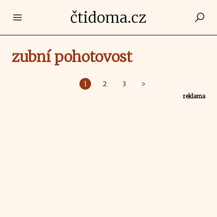
čtidoma.cz
Open main menu
zubní pohotovost
1
2
3
>
reklama