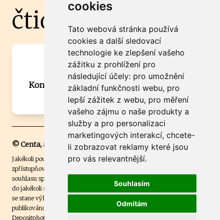
cookies
čtidoma.cz
Tato webová stránka používá
cookies a další sledovací
technologie ke zlepšení vašeho
Máte zajímavou informaci? Chcete
zážitku z prohlížení pro
spolupracovat?
následující účely:
pro umožnění
Kontaktujte šéfredaktora Martina Chalupu:
základní funkčnosti webu
,
pro
chalupa@ctidoma.cz
lepší zážitek z webu
,
pro měření
vašeho zájmu o naše produkty a
služby a pro personalizaci
marketingových interakcí
,
chcete-
© Centa, a.s.
li zobrazovat reklamy které jsou
pro vás relevantnější
.
Jakékoli použití obsahu včetně převzetí, šíření či dalšího užití a
zpřístupňování textových či obrazových materiálů bez písemného
souhlasu společnosti Centa,a.s. je zakázáno. Čtenář svým přihlášením
Souhlasím
do jakékoli soutěže na našem webu dává souhlas s tím, že v případě, že
se stane výhercem této soutěže, může být jeho jméno na webu
Odmítám
publikováno. Centa, a.s. využívala licenci ČTK a využívá fotografie z
Depositphotos
.