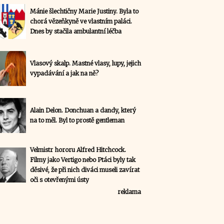
Mánie šlechtičny Marie Justiny. Byla to
chorá vězeňkyně ve vlastním paláci.
Dnes by stačila ambulantní léčba
Vlasový skalp. Mastné vlasy, lupy, jejich
vypadávání a jak na ně?
Alain Delon. Donchuan a dandy, který
na to měl. Byl to prostě gentleman
Velmistr hororu Alfred Hitchcock.
Filmy jako Vertigo nebo Ptáci byly tak
děsivé, že při nich diváci museli zavírat
oči s otevřenými ústy
reklama