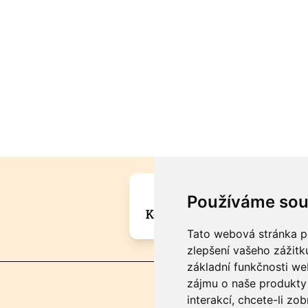
Máte zajímavou informa
Používáme sou
Kontaktujte šéfredaktora Mar
Tato webová stránka po
zlepšení vašeho zážitku
základní funkčnosti w
zájmu o naše produkty 
interakcí
,
chcete-li zob