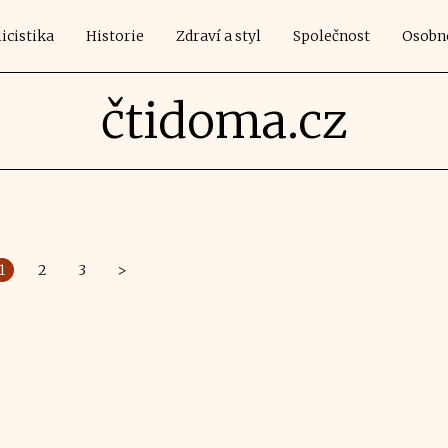
icistika
Historie
Zdraví a styl
Společnost
Osobn
čtidoma.cz
1
2
3
>