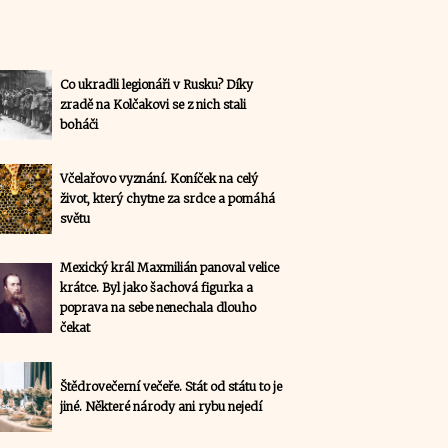
Co ukradli legionáři v Rusku? Díky
zradě na Kolčakovi se z nich stali
boháči
Včelařovo vyznání. Koníček na celý
život, který chytne za srdce a pomáhá
světu
Mexický král Maxmilián panoval velice
krátce. Byl jako šachová figurka a
poprava na sebe nenechala dlouho
čekat
Štědrovečerní večeře. Stát od státu to je
jiné. Některé národy ani rybu nejedí