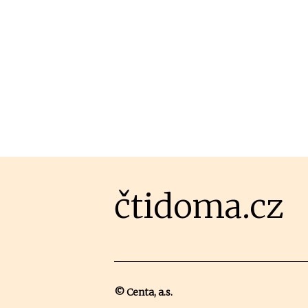
čtidoma.cz
© Centa, a.s.