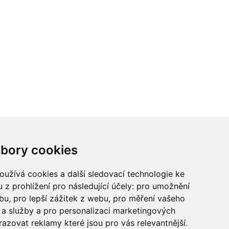
ci? Chcete spolupracovat?
bory cookies
tina Chalupu:
chalupa@ctidoma.cz
užívá cookies a další sledovací technologie ke
 z prohlížení pro následující účely:
pro umožnění
ebu
,
pro lepší zážitek z webu
,
pro měření vašeho
a služby a pro personalizaci marketingových
razovat reklamy které jsou pro vás relevantnější
.