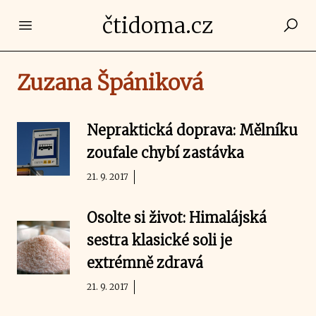
čtidoma.cz
Open main menu
Zuzana Špániková
Nepraktická doprava: Mělníku
zoufale chybí zastávka
21. 9. 2017
Osolte si život: Himalájská
sestra klasické soli je
extrémně zdravá
21. 9. 2017