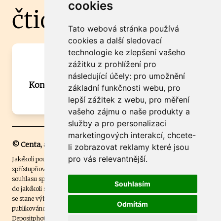
cookies
čtidoma.cz
Tato webová stránka používá
cookies a další sledovací
technologie ke zlepšení vašeho
Máte zajímavou informaci? Chcete
zážitku z prohlížení pro
spolupracovat?
následující účely:
pro umožnění
Kontaktujte šéfredaktora Martina Chalupu:
základní funkčnosti webu
,
pro
chalupa@ctidoma.cz
lepší zážitek z webu
,
pro měření
vašeho zájmu o naše produkty a
služby a pro personalizaci
marketingových interakcí
,
chcete-
© Centa, a.s.
li zobrazovat reklamy které jsou
pro vás relevantnější
.
Jakékoli použití obsahu včetně převzetí, šíření či dalšího užití a
zpřístupňování textových či obrazových materiálů bez písemného
souhlasu společnosti Centa,a.s. je zakázáno. Čtenář svým přihlášením
Souhlasím
do jakékoli soutěže na našem webu dává souhlas s tím, že v případě, že
se stane výhercem této soutěže, může být jeho jméno na webu
Odmítám
publikováno. Centa, a.s. využívala licenci ČTK a využívá fotografie z
Depositphotos
.