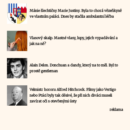
Mánie šlechtičny Marie Justiny. Byla to chorá vězeňkyně
ve vlastním paláci. Dnes by stačila ambulantní léčba
Vlasový skalp. Mastné vlasy, lupy, jejich vypadávání a
jak na ně?
Alain Delon. Donchuan a dandy, který na to měl. Byl to
prostě gentleman
Velmistr hororu Alfred Hitchcock. Filmy jako Vertigo
nebo Ptáci byly tak děsivé, že při nich diváci museli
zavírat oči s otevřenými ústy
reklama