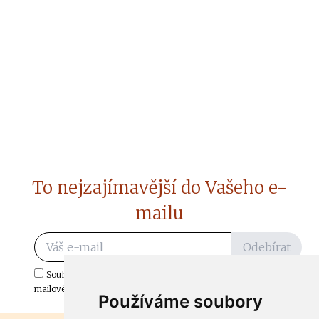
To nejzajímavější do Vašeho e-
mailu
Odebírat
Souhlasím s odběrem důležitých zpráv ze ČtiDoma.cz do mé e-
mailové schránky.
Používáme soubory