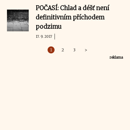
POČASÍ: Chlad a déšť není
definitivním příchodem
podzimu
17. 9. 2017
1
2
3
>
reklama