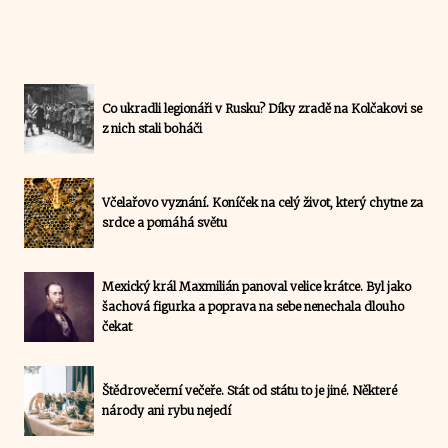
Co ukradli legionáři v Rusku? Díky zradě na Kolčakovi se
z nich stali boháči
Včelařovo vyznání. Koníček na celý život, který chytne za
srdce a pomáhá světu
Mexický král Maxmilián panoval velice krátce. Byl jako
šachová figurka a poprava na sebe nenechala dlouho
čekat
Štědrovečerní večeře. Stát od státu to je jiné. Některé
národy ani rybu nejedí