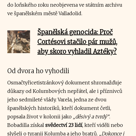
do loňského roku neobjevena ve státním archivu
ve španělském městě Valladolid.
Španělská genocida: Proč
Cortésovi stačilo pár mužů,
aby skoro vyhladil Aztéky?
Od dvora ho vyhodili
Osmačtyřicetistránkový dokument shromažďuje
důkazy od Kolumbových nepřátel, ale i příznivců
jeho sedmileté vlády. Varela, jedna ze dvou
španělských historiků, kteří dokument četli,
popsala život v kolonii jako
„děsivý a tvrdý“
.
Bobadilla získal
svědectví 23 lidí
, kteří viděli nebo
slyšeli o tyranii Kolumba a jeho bratrů.
„Dokonce i