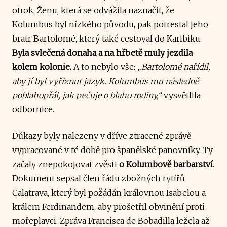
otrok. Ženu, která se odvážila naznačit, že
Kolumbus byl nízkého původu, pak potrestal jeho
bratr Bartolomé, který také cestoval do Karibiku.
Byla svlečená donaha a na hřbetě muly jezdila
kolem kolonie.
A to nebylo vše:
„Bartolomé nařídil,
aby jí byl vyříznut jazyk. Kolumbus mu následně
poblahopřál, jak pečuje o blaho rodiny,“
vysvětlila
odbornice.
Důkazy byly nalezeny v dříve ztracené zprávě
vypracované v té době pro španělské panovníky. Ty
začaly znepokojovat zvěsti
o Kolumbově barbarství
.
Dokument sepsal člen řádu zbožných rytířů
Calatrava, který byl požádán královnou Isabelou a
králem Ferdinandem, aby prošetřil obvinění proti
mořeplavci. Zpráva Francisca de Bobadilla ležela až