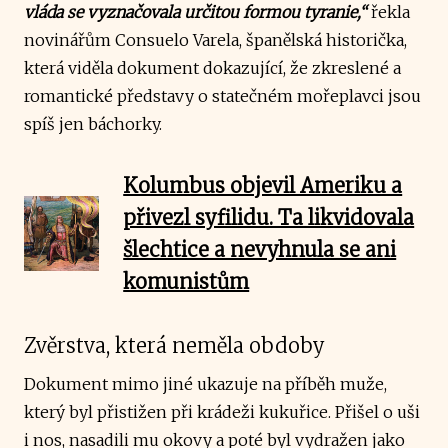
vláda se vyznačovala určitou formou tyranie,“
řekla
novinářům Consuelo Varela, španělská historička,
která viděla dokument dokazující, že zkreslené a
romantické představy o statečném mořeplavci jsou
spíš jen báchorky.
Kolumbus objevil Ameriku a
přivezl syfilidu. Ta likvidovala
šlechtice a nevyhnula se ani
komunistům
Zvěrstva, která neměla obdoby
Dokument mimo jiné ukazuje na příběh muže,
který byl přistižen při krádeži kukuřice. Přišel o uši
i nos, nasadili mu okovy a poté byl vydražen jako