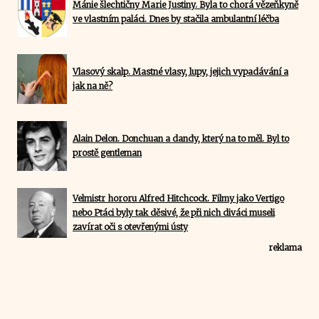
Mánie šlechtičny Marie Justiny. Byla to chorá vězeňkyně
ve vlastním paláci. Dnes by stačila ambulantní léčba
Vlasový skalp. Mastné vlasy, lupy, jejich vypadávání a
jak na ně?
Alain Delon. Donchuan a dandy, který na to měl. Byl to
prostě gentleman
Velmistr hororu Alfred Hitchcock. Filmy jako Vertigo
nebo Ptáci byly tak děsivé, že při nich diváci museli
zavírat oči s otevřenými ústy
reklama