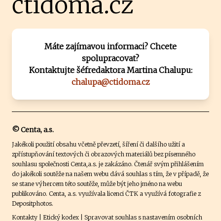
čtidoma.cz
Máte zajímavou informaci? Chcete
spolupracovat?
Kontaktujte šéfredaktora Martina Chalupu:
chalupa@ctidoma.cz
© Centa, a.s.
Jakékoli použití obsahu včetně převzetí, šíření či dalšího užití a
zpřístupňování textových či obrazových materiálů bez písemného
souhlasu společnosti Centa,a.s. je zakázáno. Čtenář svým přihlášením
do jakékoli soutěže na našem webu dává souhlas s tím, že v případě, že
se stane výhercem této soutěže, může být jeho jméno na webu
publikováno. Centa, a.s. využívala licenci ČTK a využívá fotografie z
Depositphotos
.
Kontakty
|
Etický kodex
|
Spravovat souhlas s nastavením osobních