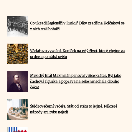
Co ukradli legionáři v Rusku? Díky zradě na Kolčakovi se
z nich stali boháči
Včelařovo vyznání. Koníček na celý život, který chytne za
srdce a pomáhá světu
Mexický král Maxmilián panoval velice krátce. Byl jako
šachová figurka a poprava na sebe nenechala dlouho
čekat
Štědrovečerní večeře. Stát od státu to je jiné. Některé
národy ani rybu nejedí