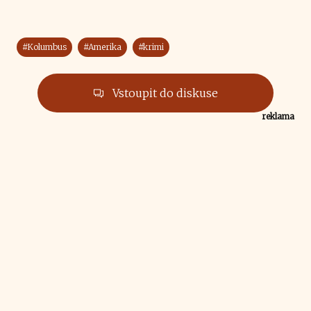
#Kolumbus
#Amerika
#krimi
Vstoupit do diskuse
reklama