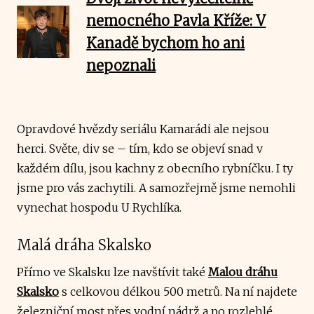
nemocného Pavla Kříže: V
Kanadě bychom ho ani
nepoznali
Opravdové hvězdy seriálu Kamarádi ale nejsou
herci. Světe, div se – tím, kdo se objeví snad v
každém dílu, jsou kachny z obecního rybníčku. I ty
jsme pro vás zachytili. A samozřejmě jsme nemohli
vynechat hospodu U Rychlíka.
Malá dráha Skalsko
Přímo ve Skalsku lze navštívit také
Malou dráhu
Skalsko
s celkovou délkou 500 metrů. Na ní najdete
železniční most přes vodní nádrž a po rozlehlé