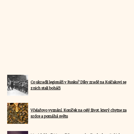
Co ukradli legionáři v Rusku? Díky zradě na Kolčakovi se
z nich stali boháči
Včelařovo vyznání. Koníček na celý život, který chytne za
srdce a pomáhá světu