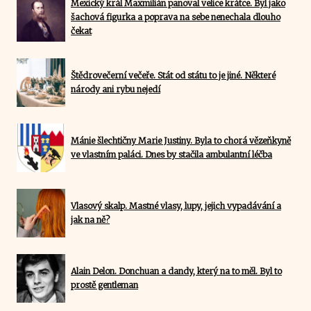
Mexický král Maxmilián panoval velice krátce. Byl jako
šachová figurka a poprava na sebe nenechala dlouho
čekat
Štědrovečerní večeře. Stát od státu to je jiné. Některé
národy ani rybu nejedí
Mánie šlechtičny Marie Justiny. Byla to chorá vězeňkyně
ve vlastním paláci. Dnes by stačila ambulantní léčba
Vlasový skalp. Mastné vlasy, lupy, jejich vypadávání a
jak na ně?
Alain Delon. Donchuan a dandy, který na to měl. Byl to
prostě gentleman