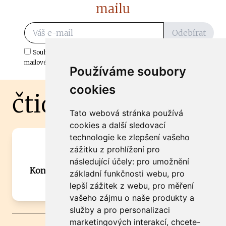
mailu
Odebírat
Souhlasím s odběrem důležitých zpráv ze ČtiDoma.cz do mé e-
mailové schránky.
Používáme soubory
cookies
čtidoma.cz
Tato webová stránka používá
cookies a další sledovací
technologie ke zlepšení vašeho
Máte zajímavou informaci? Chcete
zážitku z prohlížení pro
spolupracovat?
následující účely:
pro umožnění
Kontaktujte šéfredaktora Martina Chalupu:
základní funkčnosti webu
,
pro
chalupa@ctidoma.cz
lepší zážitek z webu
,
pro měření
vašeho zájmu o naše produkty a
služby a pro personalizaci
marketingových interakcí
,
chcete-