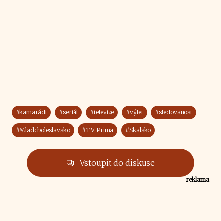
#kamarádi
#seriál
#televize
#výlet
#sledovanost
#Mladoboleslavsko
#TV Prima
#Skalsko
Vstoupit do diskuse
reklama