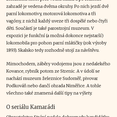
zahradě je vedena dvěma okruhy. Po nich jezdí dvě
parní lokomotivy, motorová lokomotiva a tři
vagóny, z nichž každý uveze tři dospělé nebo čtyři
děti. Součástí je také parostrojní muzeum. V
expozici je funkční (a možná dokonce nejstarší)
lokomobila pro pohon parní mlátičky (rok výroby
1893). Skalsko tedy rozhodně stojí za návštěvu.
Mimochodem, záběry vodojemu jsou z nedalekého
Kovance, rybník potom ze Strenic. A v údolí se
nachází muzeum železnice Sudoměř, pivovar
Podkováň nebo dančí ohrada Niměřice. A tohle
všechno také znamená další tipy na výlety.
O seriálu Kamarádi
Obyvatelstvo Strání nedalo dohromady kandidátku