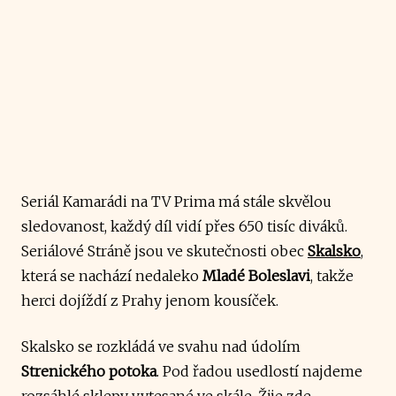
Seriál Kamarádi na TV Prima má stále skvělou
sledovanost, každý díl vidí přes 650 tisíc diváků.
Seriálové Stráně jsou ve skutečnosti obec
Skalsko
,
která se nachází nedaleko
Mladé Boleslavi
, takže
herci dojíždí z Prahy jenom kousíček.
Skalsko se rozkládá ve svahu nad údolím
Strenického potoka
. Pod řadou usedlostí najdeme
rozsáhlé sklepy vytesané ve skále. Žije zde