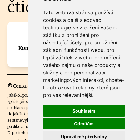
čtidoma.cz
Tato webová stránka používá
cookies a další sledovací
technologie ke zlepšení vašeho
Máte zajímavou informaci? Chcete
zážitku z prohlížení pro
spolupracovat?
následující účely:
pro umožnění
Kontaktujte šéfredaktora Martina Chalupu:
základní funkčnosti webu
,
pro
chalupa@ctidoma.cz
lepší zážitek z webu
,
pro měření
vašeho zájmu o naše produkty a
služby a pro personalizaci
marketingových interakcí
,
chcete-
© Centa, a.s.
li zobrazovat reklamy které jsou
pro vás relevantnější
.
Jakékoli použití obsahu včetně převzetí, šíření či dalšího užití a
zpřístupňování textových či obrazových materiálů bez písemného
souhlasu společnosti Centa,a.s. je zakázáno. Čtenář svým přihlášením
Souhlasím
do jakékoli soutěže na našem webu dává souhlas s tím, že v případě, že
se stane výhercem této soutěže, může být jeho jméno na webu
Odmítám
publikováno. Centa, a.s. využívala licenci ČTK a využívá fotografie z
Depositphotos
.
Upravit mé předvolby