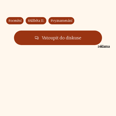
#ocenění
#Alžběta II.
#vyznamenání
Vstoupit do diskuse
reklama