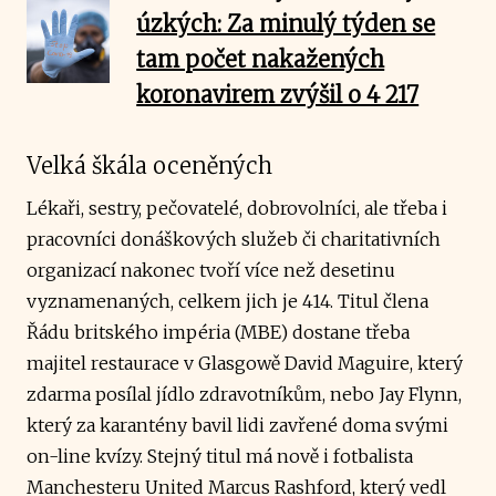
úzkých: Za minulý týden se
tam počet nakažených
koronavirem zvýšil o 4 217
Velká škála oceněných
Lékaři, sestry, pečovatelé, dobrovolníci, ale třeba i
pracovníci donáškových služeb či charitativních
organizací nakonec tvoří více než desetinu
vyznamenaných, celkem jich je 414. Titul člena
Řádu britského impéria (MBE) dostane třeba
majitel restaurace v Glasgowě David Maguire, který
zdarma posílal jídlo zdravotníkům, nebo Jay Flynn,
který za karantény bavil lidi zavřené doma svými
on-line kvízy. Stejný titul má nově i fotbalista
Manchesteru United Marcus Rashford, který vedl