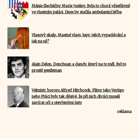
Mánie šlechtičny Marie Justiny. Byla to chorá vězeňkyně
ve vlastním paláci. Dnes by stačila ambulantní léčba
Vlasový skalp. Mastné vlasy, lupy, jejich vypadávání a
jak na ně?
Alain Delon. Donchuan a dandy, který na to měl. Byl to
prostě gentleman
Velmistr hororu Alfred Hitchcock. Filmy jako Vertigo
nebo Ptáci byly tak děsivé, že při nich diváci museli
zavírat oči s otevřenými ústy
reklama