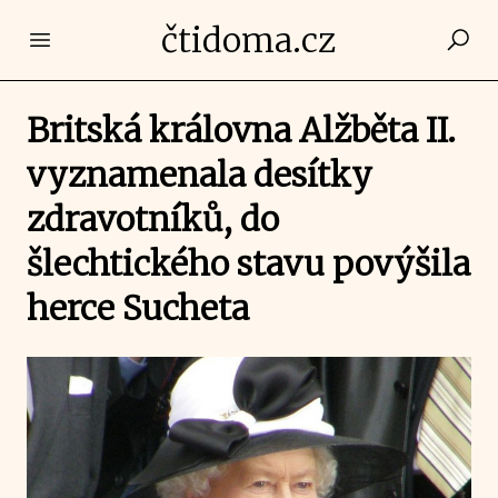
čtidoma.cz
Open main menu
Britská královna Alžběta II.
vyznamenala desítky
zdravotníků, do
šlechtického stavu povýšila
herce Sucheta