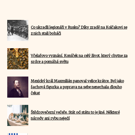
Co ukradli legionáři v Rusku? Díky zradě na Kolčakovi se
z nich stali boháči
Včelařovo vyznání. Koníček na celý život, který chytne za
srdce a pomáhá světu
Mexický král Maxmilián panoval velice krátce. Byl jako
šachová figurka a poprava na sebe nenechala dlouho
čekat
Štědrovečerní večeře. Stát od státu to je jiné. Některé
národy ani rybu nejedí