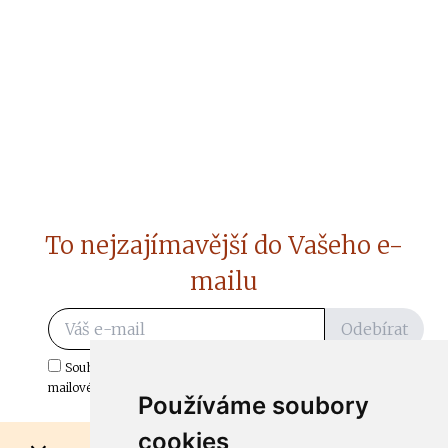
To nejzajímavější do Vašeho e-
mailu
Odebírat
Souhlasím s odběrem důležitých zpráv ze ČtiDoma.cz do mé e-
mailové schránky.
Používáme soubory
cookies