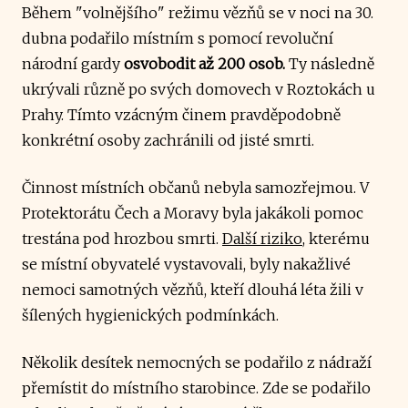
Během "volnějšího" režimu vězňů se v noci na 30.
dubna podařilo místním s pomocí revoluční
národní gardy
osvobodit až 200 osob.
Ty následně
ukrývali různě po svých domovech v Roztokách u
Prahy. Tímto vzácným činem pravděpodobně
konkrétní osoby zachránili od jisté smrti.
Činnost místních občanů nebyla samozřejmou. V
Protektorátu Čech a Moravy byla jakákoli pomoc
trestána pod hrozbou smrti.
Další riziko
, kterému
se místní obyvatelé vystavovali, byly nakažlivé
nemoci samotných vězňů, kteří dlouhá léta žili v
šílených hygienických podmínkách.
Několik desítek nemocných se podařilo z nádraží
přemístit do místního starobince. Zde se podařilo