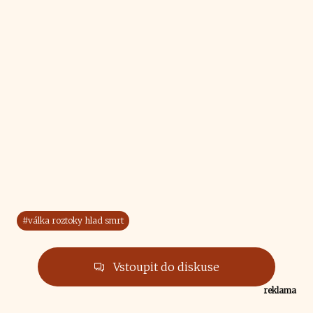
#válka roztoky hlad smrt
Vstoupit do diskuse
reklama