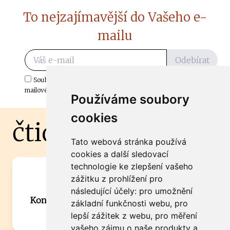
To nejzajímavější do Vašeho e-
mailu
Odebírat
Souhlasím s odběrem důležitých zpráv ze ČtiDoma.cz do mé e-
mailové schránky.
Používáme soubory
cookies
čtidoma.cz
Tato webová stránka používá
cookies a další sledovací
technologie ke zlepšení vašeho
Máte zajímavou informaci? Chcete
zážitku z prohlížení pro
spolupracovat?
následující účely:
pro umožnění
Kontaktujte šéfredaktora Martina Chalupu:
základní funkčnosti webu
,
pro
chalupa@ctidoma.cz
lepší zážitek z webu
,
pro měření
vašeho zájmu o naše produkty a