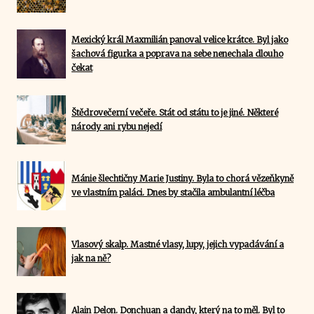
Mexický král Maxmilián panoval velice krátce. Byl jako
šachová figurka a poprava na sebe nenechala dlouho
čekat
Štědrovečerní večeře. Stát od státu to je jiné. Některé
národy ani rybu nejedí
Mánie šlechtičny Marie Justiny. Byla to chorá vězeňkyně
ve vlastním paláci. Dnes by stačila ambulantní léčba
Vlasový skalp. Mastné vlasy, lupy, jejich vypadávání a
jak na ně?
Alain Delon. Donchuan a dandy, který na to měl. Byl to