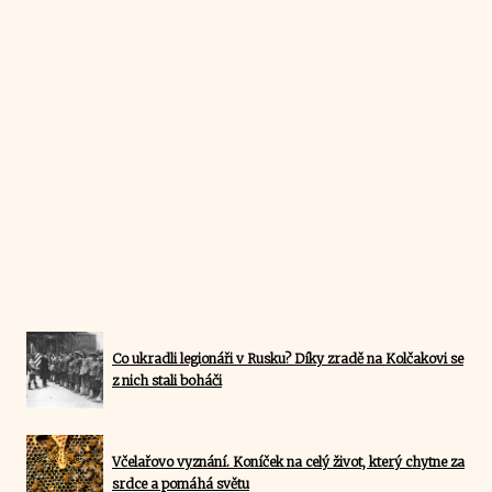
Co ukradli legionáři v Rusku? Díky zradě na Kolčakovi se
z nich stali boháči
Včelařovo vyznání. Koníček na celý život, který chytne za
srdce a pomáhá světu