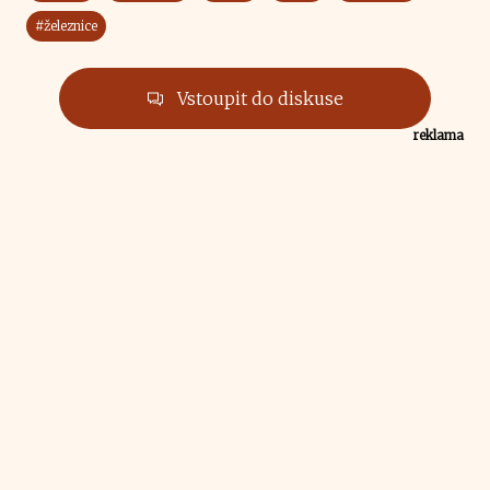
#železnice
Vstoupit do diskuse
reklama