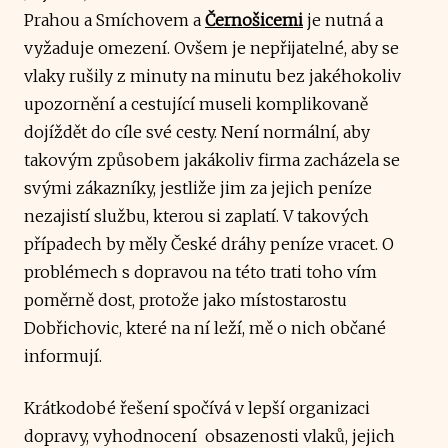
Prahou a Smíchovem a
Černošicemi
je nutná a
vyžaduje omezení. Ovšem je nepřijatelné, aby se
vlaky rušily z minuty na minutu bez jakéhokoliv
upozornění a cestující museli komplikovaně
dojíždět do cíle své cesty. Není normální, aby
takovým způsobem jakákoliv firma zacházela se
svými zákazníky, jestliže jim za jejich peníze
nezajistí službu, kterou si zaplatí. V takových
případech by měly České dráhy peníze vracet. O
problémech s dopravou na této trati toho vím
poměrně dost, protože jako místostarostu
Dobřichovic, které na ní leží, mě o nich občané
informují.
Krátkodobé řešení spočívá v lepší organizaci
dopravy, vyhodnocení obsazenosti vlaků, jejich