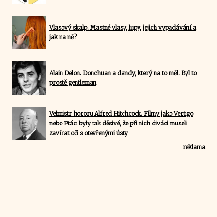
Vlasový skalp. Mastné vlasy, lupy, jejich vypadávání a
jak na ně?
Alain Delon. Donchuan a dandy, který na to měl. Byl to
prostě gentleman
Velmistr hororu Alfred Hitchcock. Filmy jako Vertigo
nebo Ptáci byly tak děsivé, že při nich diváci museli
zavírat oči s otevřenými ústy
reklama