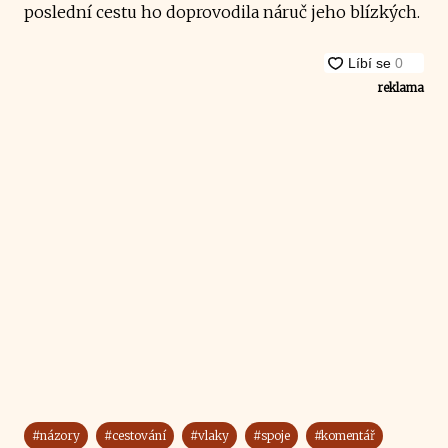
poslední cestu ho doprovodila náruč jeho blízkých.
reklama
#názory
#cestování
#vlaky
#spoje
#komentář