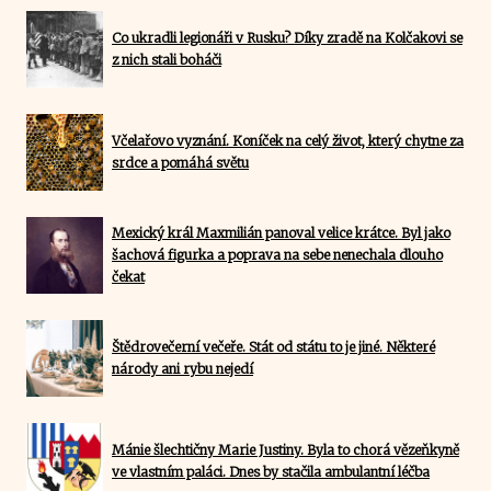
Co ukradli legionáři v Rusku? Díky zradě na Kolčakovi se
z nich stali boháči
Včelařovo vyznání. Koníček na celý život, který chytne za
srdce a pomáhá světu
Mexický král Maxmilián panoval velice krátce. Byl jako
šachová figurka a poprava na sebe nenechala dlouho
čekat
Štědrovečerní večeře. Stát od státu to je jiné. Některé
národy ani rybu nejedí
Mánie šlechtičny Marie Justiny. Byla to chorá vězeňkyně
ve vlastním paláci. Dnes by stačila ambulantní léčba