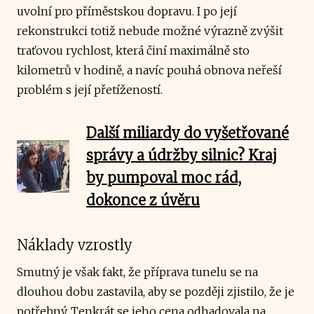
uvolní pro příměstskou dopravu. I po její
rekonstrukci totiž nebude možné výrazně zvýšit
traťovou rychlost, která činí maximálně sto
kilometrů v hodině, a navíc pouhá obnova neřeší
problém s její přetížeností.
Další miliardy do vyšetřované
správy a údržby silnic? Kraj
by pumpoval moc rád,
dokonce z úvěru
Náklady vzrostly
Smutný je však fakt, že příprava tunelu se na
dlouhou dobu zastavila, aby se později zjistilo, že je
potřebný. Tenkrát se jeho cena odhadovala na