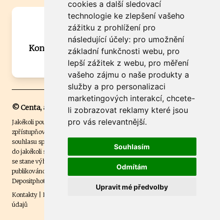
cookies a další sledovací
technologie ke zlepšení vašeho
Máte zajímavou informaci? Chcete
zážitku z prohlížení pro
spolupracovat?
následující účely:
pro umožnění
Kontaktujte šéfredaktora Martina Chalupu:
základní funkčnosti webu
,
pro
chalupa@ctidoma.cz
lepší zážitek z webu
,
pro měření
vašeho zájmu o naše produkty a
služby a pro personalizaci
marketingových interakcí
,
chcete-
© Centa, a.s.
li zobrazovat reklamy které jsou
pro vás relevantnější
.
Jakékoli použití obsahu včetně převzetí, šíření či dalšího užití a
zpřístupňování textových či obrazových materiálů bez písemného
souhlasu společnosti Centa,a.s. je zakázáno. Čtenář svým přihlášením
Souhlasím
do jakékoli soutěže na našem webu dává souhlas s tím, že v případě, že
se stane výhercem této soutěže, může být jeho jméno na webu
Odmítám
publikováno. Centa, a.s. využívala licenci ČTK a využívá fotografie z
Depositphotos
.
Upravit mé předvolby
Kontakty
|
Etický kodex
|
Spravovat souhlas s nastavením osobních
údajů