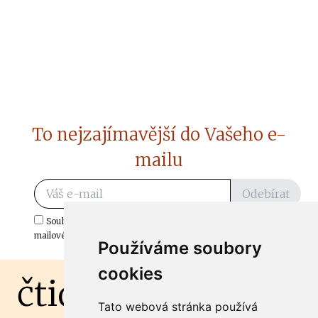
To nejzajímavější do Vašeho e-
mailu
Odebírat
Souhlasím s odběrem důležitých zpráv ze ČtiDoma.cz do mé e-
mailové schránky.
Používáme soubory
cookies
čtidoma.cz
Tato webová stránka používá