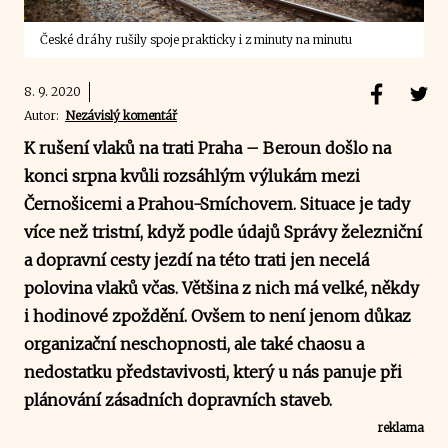
České dráhy rušily spoje prakticky i z minuty na minutu
8. 9. 2020
Autor:
Nezávislý komentář
K rušení vlaků na trati Praha – Beroun došlo na
konci srpna kvůli rozsáhlým výlukám mezi
Černošicemi a Prahou-Smíchovem. Situace je tady
více než tristní, když podle údajů Správy železniční
a dopravní cesty jezdí na této trati jen necelá
polovina vlaků včas. Většina z nich má velké, někdy
i hodinové zpoždění. Ovšem to není jenom důkaz
organizační neschopnosti, ale také chaosu a
nedostatku představivosti, který u nás panuje při
plánování zásadních dopravních staveb.
reklama