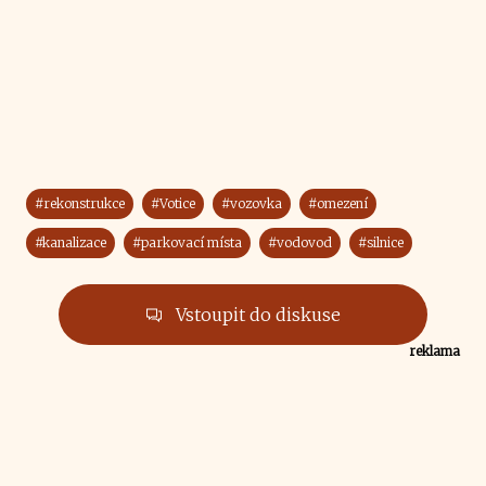
#rekonstrukce
#Votice
#vozovka
#omezení
#kanalizace
#parkovací místa
#vodovod
#silnice
Vstoupit do diskuse
reklama