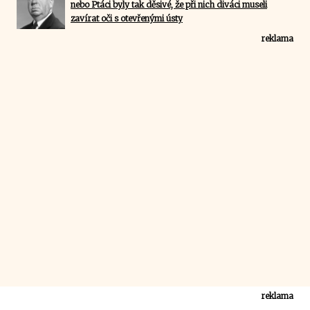
nebo Ptáci byly tak děsivé, že při nich diváci museli
zavírat oči s otevřenými ústy
reklama
reklama