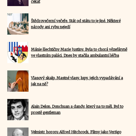
čekat
Štědrovečerní večeře. Stát od státu to je jiné. Některé
národy ani rybu nejedí
Mánie šlechtičny Marie Justiny. Byla to chorá vězeňkyně
ve vlastním paláci. Dnes by stačila ambulantní léčba
Vlasový skalp. Mastné vlasy, lupy, jejich vypadávání a
jak na ně?
Alain Delon. Donchuan a dandy, který na to měl. Byl to
prostě gentleman
Velmistr hororu Alfred Hitchcock. Filmy jako Vertigo