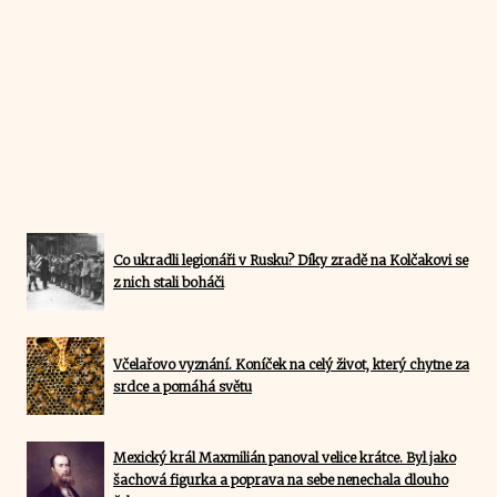
Co ukradli legionáři v Rusku? Díky zradě na Kolčakovi se
z nich stali boháči
Včelařovo vyznání. Koníček na celý život, který chytne za
srdce a pomáhá světu
Mexický král Maxmilián panoval velice krátce. Byl jako
šachová figurka a poprava na sebe nenechala dlouho