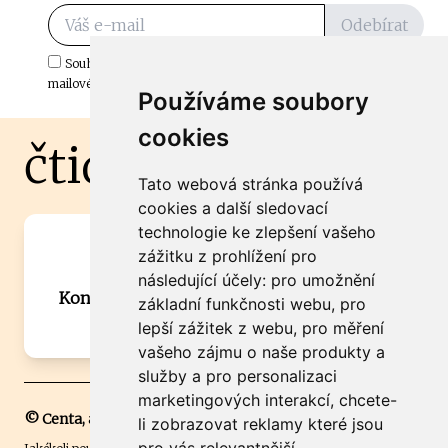
Odebírat
Souhlasím s odběrem důležitých zpráv ze ČtiDoma.cz do mé e-
mailové schránky.
Používáme soubory
cookies
čtidoma.cz
Tato webová stránka používá
cookies a další sledovací
technologie ke zlepšení vašeho
Máte zajímavou informaci? Chcete
zážitku z prohlížení pro
spolupracovat?
následující účely:
pro umožnění
Kontaktujte šéfredaktora Martina Chalupu:
základní funkčnosti webu
,
pro
chalupa@ctidoma.cz
lepší zážitek z webu
,
pro měření
vašeho zájmu o naše produkty a
služby a pro personalizaci
marketingových interakcí
,
chcete-
© Centa, a.s.
li zobrazovat reklamy které jsou