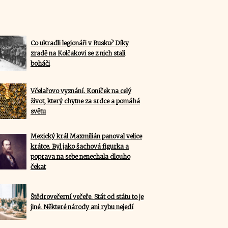
Co ukradli legionáři v Rusku? Díky
zradě na Kolčakovi se z nich stali
boháči
Včelařovo vyznání. Koníček na celý
život, který chytne za srdce a pomáhá
světu
Mexický král Maxmilián panoval velice
krátce. Byl jako šachová figurka a
poprava na sebe nenechala dlouho
čekat
Štědrovečerní večeře. Stát od státu to je
jiné. Některé národy ani rybu nejedí