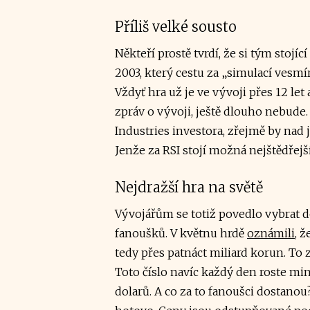
Příliš velké sousto
Někteří prostě tvrdí, že si tým stoj
2003, který cestu za „simulací vesmír
Vždyť hra už je ve vývoji přes 12 let 
zpráv o vývoji, ještě dlouho nebude
Industries investora, zřejmě by nad j
Jenže za RSI stojí možná nejštědřejší
Nejdražší hra na světě
Vývojářům se totiž povedlo vybrat 
fanoušků. V květnu hrdě
oznámili
, 
tedy přes patnáct miliard korun. To 
Toto číslo navíc každý den roste min
dolarů. A co za to fanoušci dostanou