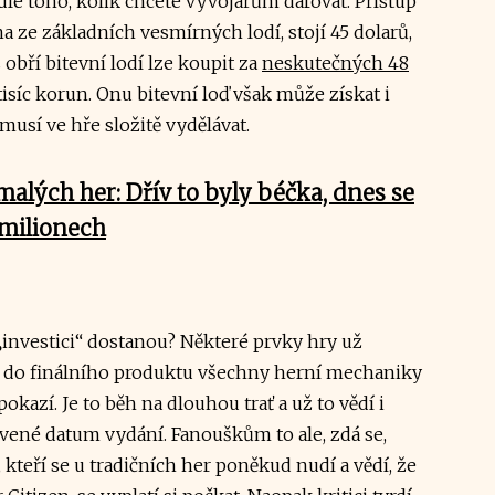
e toho, kolik chcete vývojářům darovat. Přístup
a ze základních vesmírných lodí, stojí 45 dolarů,
s obří bitevní lodí lze koupit za
neskutečných 48
tisíc korun. Onu bitevní loď však může získat i
i musí ve hře složitě vydělávat.
lých her: Dřív to byly béčka, dnes se
 milionech
 „investici“ dostanou? Některé prvky hry už
jí do finálního produktu všechny herní mechaniky
okazí. Je to běh na dlouhou trať a už to vědí i
ovené datum vydání. Fanouškům to ale, zdá se,
, kteří se u tradičních her poněkud nudí a vědí, že