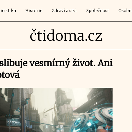
icistika
Historie
Zdraví a styl
Společnost
Osobn
čtidoma.cz
 slibuje vesmírný život. Ani
otová