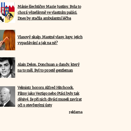
Mánie šlechtičny Marie Justiny. Byla to
chorá vězeňkyně ve vlastním paláci.
Dnes by stačila ambulantní léčba
Vlasový skalp. Mastné vlasy, lupy, jejich
vypadávání a jak na ně?
Alain Delon. Donchuan a dandy, který
na to měl. Byl to prostě gentleman
Velmistr hororu Alfred Hitchcock.
Filmy jako Vertigo nebo Ptáci byly tak
děsivé, že při nich diváci museli zavírat
oči s otevřenými ústy
reklama