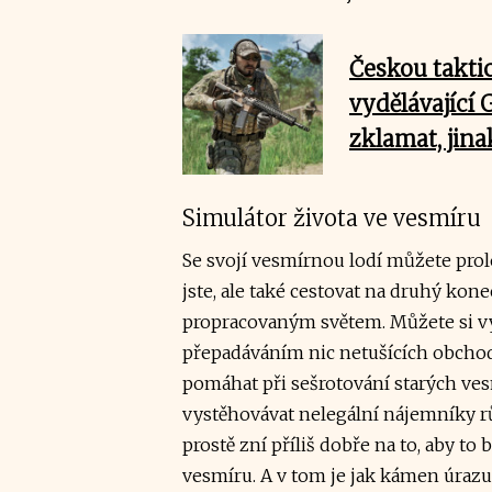
Českou taktic
vydělávající
zklamat, jina
Simulátor života ve vesmíru
Se svojí vesmírnou lodí můžete pro
jste, ale také cestovat na druhý kone
propracovaným světem. Můžete si vyd
přepadáváním nic netušících obchod
pomáhat při sešrotování starých ve
vystěhovávat nelegální nájemníky rů
prostě zní příliš dobře na to, aby to 
vesmíru. A v tom je jak kámen úrazu, 