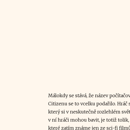
Málokdy se stává, že název počítačové
Citizenu se to vcelku podařilo. Hráč
který si v neskutečně rozlehlém svět
v ní hráči mohou bavit, je totiž toli
které zatím známe jen ze sci-fi filmů