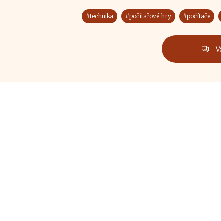
#technika
#počítačové hry
#počítače
V