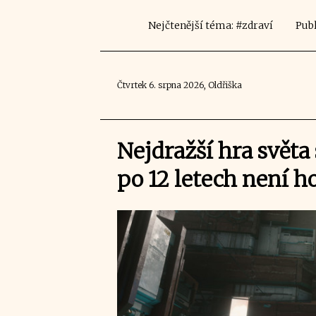
Nejčtenější téma: #zdraví
Publ
Čtvrtek 6. srpna 2026, Oldřiška
Nejdražší hra světa
po 12 letech není h