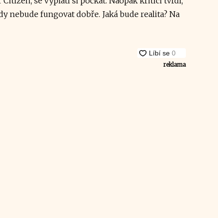
Citizen, se vyplatí si počkat. Naopak kritici tvrdí,
y nebude fungovat dobře. Jaká bude realita? Na
reklama