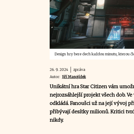
Design hry bere dech každou minutu, kterou člov
26. 9. 2024
zpráva
Autor:
Jiří Masojídek
Unikátní hra Star Citizen vám umožn
nejrozsáhlejší projekt všech dob. Ve vý
odkládá. Fanoušci už na její vývoj p
přibývají desítky milionů. Kritici tv
nikdy.