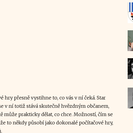
 hry přesně vystihne to, co vás v ní čeká. Star
 se v ní totiž stává skutečně hvězdným občanem,
ě může prakticky dělat, co chce. Možností, čím se
k, že to někdy působí jako dokonalé počítačové hry,
.