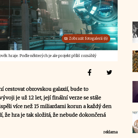
Zobrazit fotogalerii (6)
ěk hraje. Podle některých je ale projekt příliš rozsáhlý
í cestovat obrovskou galaxií, bude to
voji je už 12 let, její finální verze se stále
řispěli více než 15 miliardami korun a každý den
rdí, že hra je tak složitá, že nebude dokončená
reklama