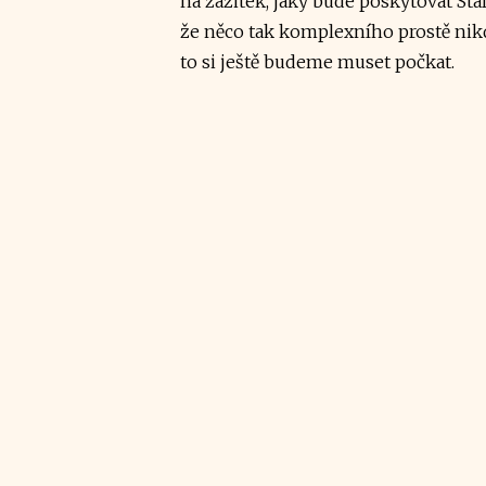
na zážitek, jaký bude poskytovat Star 
že něco tak komplexního prostě nikd
to si ještě budeme muset počkat.