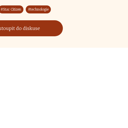
#Star Citizen
#technologie
stoupit do diskuse