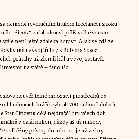
ící za neméně revolučním titulem
Freelancer
z roku
ného života“ začal, ukousl příliš velké sousto.
a stále není ještě zdaleka hotovo. A jak se zdá ze
. Kdyby měli vývojáři hry z Roberts Space
ejich průtahy už zlomil hůl a vývoj zastavil.
 investor na světě – fanoušci.
doslova neuvěřitelné množství prostředků od
že od budoucích hráčů vybrali 700 milionů dolarů,
ze Star Citizenu dělá nejdražší hru všech dob.
imálně o další milion, někdy až tři miliony
? Předběžný přístup do toho, co je už ze hry