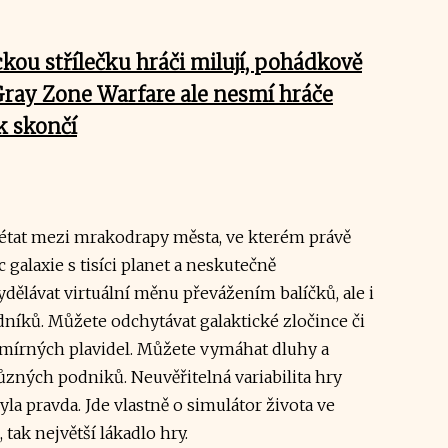
kou střílečku hráči milují, pohádkově
 Gray Zone Warfare ale nesmí hráče
k skončí
létat mezi mrakodrapy města, ve kterém právě
c galaxie s tisíci planet a neskutečně
ělávat virtuální měnu převážením balíčků, ale i
níků. Můžete odchytávat galaktické zločince či
smírných plavidel. Můžete vymáhat dluhy a
zných podniků. Neuvěřitelná variabilita hry
byla pravda. Jde vlastně o simulátor života ve
tak největší lákadlo hry.