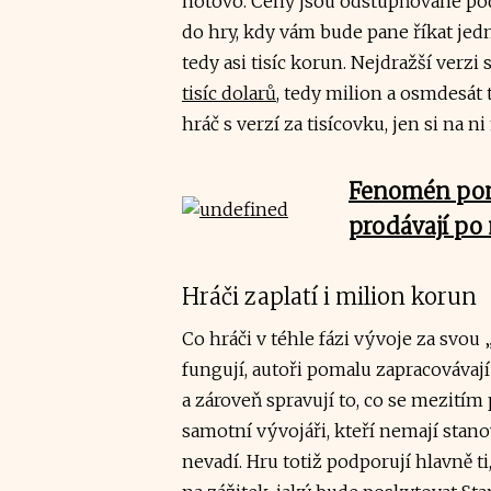
hotovo. Ceny jsou odstupňované podl
do hry, kdy vám bude pane říkat jedn
tedy asi tisíc korun. Nejdražší verzi 
tisíc dolarů
, tedy milion a osmdesát 
hráč s verzí za tisícovku, jen si na n
Fenomén poma
prodávají po
Hráči zaplatí i milion korun
Co hráči v téhle fázi vývoje za svou
fungují, autoři pomalu zapracováva
a zároveň spravují to, co se mezitím p
samotní vývojáři, kteří nemají stan
nevadí. Hru totiž podporují hlavně ti