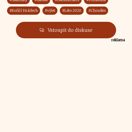
#Kočičí Hrádech
#výlet
#Léto 2020
#Chrudim
Vstoupit do diskuse
reklama