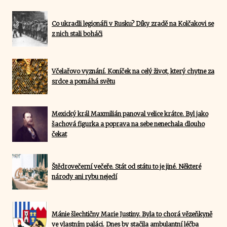
Co ukradli legionáři v Rusku? Díky zradě na Kolčakovi se
z nich stali boháči
Včelařovo vyznání. Koníček na celý život, který chytne za
srdce a pomáhá světu
Mexický král Maxmilián panoval velice krátce. Byl jako
šachová figurka a poprava na sebe nenechala dlouho
čekat
Štědrovečerní večeře. Stát od státu to je jiné. Některé
národy ani rybu nejedí
Mánie šlechtičny Marie Justiny. Byla to chorá vězeňkyně
ve vlastním paláci. Dnes by stačila ambulantní léčba