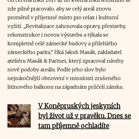
zde pilně pracovalo, aby se celý areál znovu
proměnil v příjemné místo pro relax i kulturní
vyžití. „Revitalizace zahrnovala opravy, přestavby,
rekonstrukce i novou výstavbu a týkala se
kompletně celé zámecké budovy a přilehlého
zámeckého parku,“ říká Jakub Masák, zakladatel
ateliéru Masák & Partner, který zpracoval návrhy
nové podoby areálu. Podle jeho slov bylo
nejnáročnější obnovení v minulosti zrušeného
litinového balkonu na západnám průčelí zámku.
V Koněpruských jeskyních
byl život už v pravěku. Dnes se
tam příjemně ochladíte