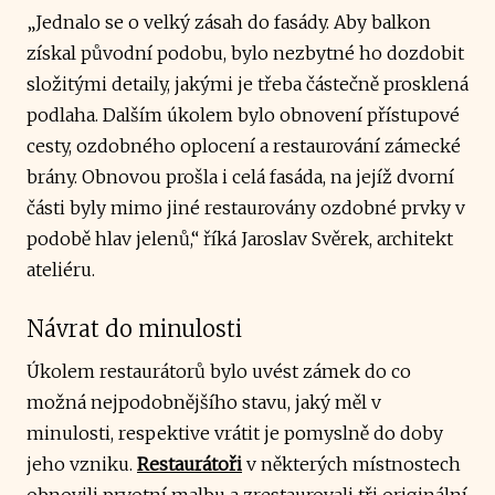
„Jednalo se o velký zásah do fasády. Aby balkon
získal původní podobu, bylo nezbytné ho dozdobit
složitými detaily, jakými je třeba částečně prosklená
podlaha. Dalším úkolem bylo obnovení přístupové
cesty, ozdobného oplocení a restaurování zámecké
brány. Obnovou prošla i celá fasáda, na jejíž dvorní
části byly mimo jiné restaurovány ozdobné prvky v
podobě hlav jelenů,“ říká Jaroslav Svěrek, architekt
ateliéru.
Návrat do minulosti
Úkolem restaurátorů bylo uvést zámek do co
možná nejpodobnějšího stavu, jaký měl v
minulosti, respektive vrátit je pomyslně do doby
jeho vzniku.
Restaurátoři
v některých místnostech
obnovili prvotní malbu a zrestaurovali tři originální