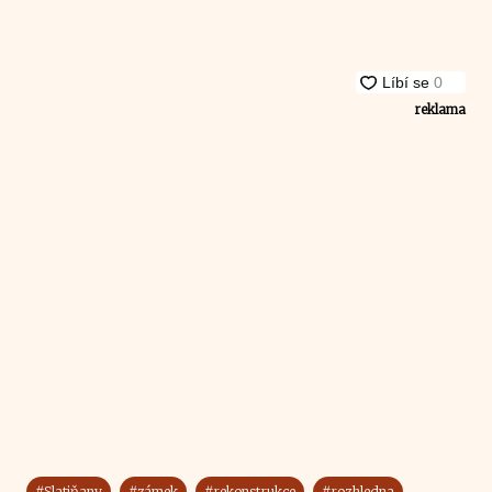
reklama
#Slatiňany
#zámek
#rekonstrukce
#rozhledna