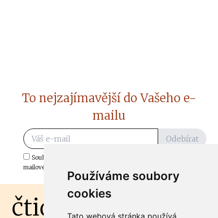
To nejzajímavější do Vašeho e-
mailu
Odebírat
Souhlasím s odběrem důležitých zpráv ze ČtiDoma.cz do mé e-
mailové schránky.
Používáme soubory
cookies
čtidoma.cz
Tato webová stránka používá