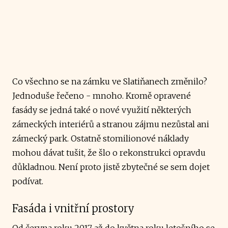
Co všechno se na zámku ve Slatiňanech změnilo?
Jednoduše řečeno - mnoho. Kromě opravené
fasády se jedná také o nové využití některých
zámeckých interiérů a stranou zájmu nezůstal ani
zámecký park. Ostatně stomilionové náklady
mohou dávat tušit, že šlo o rekonstrukci opravdu
důkladnou. Není proto jistě zbytečné se sem dojet
podívat.
Fasáda i vnitřní prostory
Od června roku 2017 až do května roku letošního se