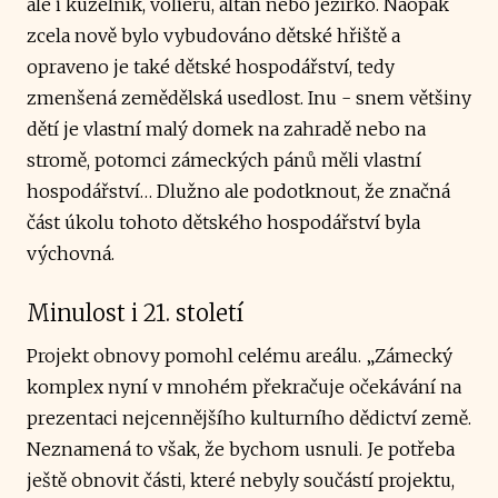
ale i kuželník, voliéru, altán nebo jezírko. Naopak
zcela nově bylo vybudováno dětské hřiště a
opraveno je také dětské hospodářství, tedy
zmenšená zemědělská usedlost. Inu - snem většiny
dětí je vlastní malý domek na zahradě nebo na
stromě, potomci zámeckých pánů měli vlastní
hospodářství… Dlužno ale podotknout, že značná
část úkolu tohoto dětského hospodářství byla
výchovná.
Minulost i 21. století
Projekt obnovy pomohl celému areálu. „Zámecký
komplex nyní v mnohém překračuje očekávání na
prezentaci nejcennějšího kulturního dědictví země.
Neznamená to však, že bychom usnuli. Je potřeba
ještě obnovit části, které nebyly součástí projektu,