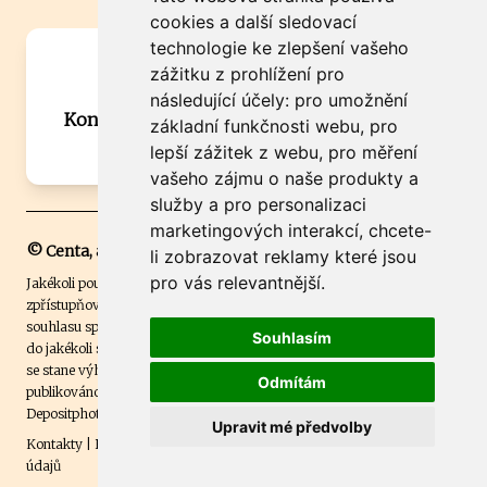
cookies a další sledovací
technologie ke zlepšení vašeho
Máte zajímavou informaci? Chcete
zážitku z prohlížení pro
spolupracovat?
následující účely:
pro umožnění
Kontaktujte šéfredaktora Martina Chalupu:
základní funkčnosti webu
,
pro
chalupa@ctidoma.cz
lepší zážitek z webu
,
pro měření
vašeho zájmu o naše produkty a
služby a pro personalizaci
marketingových interakcí
,
chcete-
© Centa, a.s.
li zobrazovat reklamy které jsou
pro vás relevantnější
.
Jakékoli použití obsahu včetně převzetí, šíření či dalšího užití a
zpřístupňování textových či obrazových materiálů bez písemného
souhlasu společnosti Centa,a.s. je zakázáno. Čtenář svým přihlášením
Souhlasím
do jakékoli soutěže na našem webu dává souhlas s tím, že v případě, že
se stane výhercem této soutěže, může být jeho jméno na webu
Odmítám
publikováno. Centa, a.s. využívala licenci ČTK a využívá fotografie z
Depositphotos
.
Upravit mé předvolby
Kontakty
|
Etický kodex
|
Spravovat souhlas s nastavením osobních
údajů