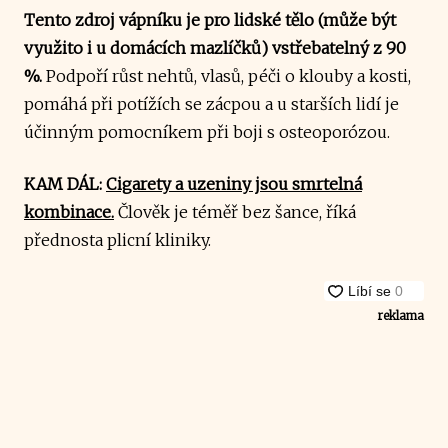
Tento zdroj vápníku je pro lidské tělo (může být
využito i u domácích mazlíčků) vstřebatelný z 90
%.
Podpoří růst nehtů, vlasů, péči o klouby a kosti,
pomáhá při potížích se zácpou a u starších lidí je
účinným pomocníkem při boji s osteoporózou.
KAM DÁL:
Cigarety a uzeniny jsou smrtelná
kombinace.
Člověk je téměř bez šance, říká
přednosta plicní kliniky.
reklama