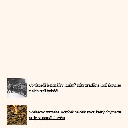
Co ukradli legionáři v Rusku? Díky zradě na Kolčakovi se
z nich stali boháči
Včelařovo vyznání. Koníček na celý život, který chytne za
srdce a pomáhá světu