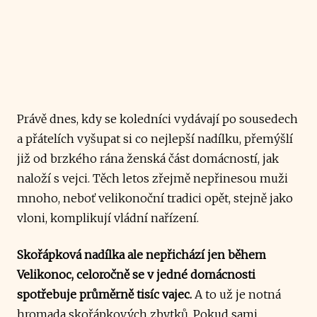
Právě dnes, kdy se koledníci vydávají po sousedech
a přátelích vyšupat si co nejlepší nadílku, přemýšlí
již od brzkého rána ženská část domácností, jak
naloží s vejci. Těch letos zřejmě nepřinesou muži
mnoho, neboť velikonoční tradici opět, stejně jako
vloni, komplikují vládní nařízení.
Skořápková nadílka ale nepřichází jen během
Velikonoc, celoročně se v jedné domácnosti
spotřebuje průměrně tisíc vajec.
A to už je notná
hromada skořápkových zbytků. Pokud sami