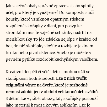
Jak vaječné obaly správně zpracovat, aby splnily
účel, pro který je využijeme? Do kompostu stačí
kousky, které vzniknou opatrným stiskem
rozpůlené skořápky v dlani, pro posyp ke
stromkům musíte vaječné schránky nadrtit na
menší kousky. To jde zdaleka nejlépe v krabici od
bot, do níž skořápky vložíte a rozbijete je dnem
hrnku nebo pivní sklenice. Anebo je můžete v
pevném pytlíku rozdrobit kuchyňským válečkem.
Kreativní dospělí či větší děti si mohou užít se
skořápkami hodně radosti.
Lze z nich tvořit
originální věnce na dveře, které je rozhodně
nemusí zdobit jen v období velikonočních svátků.
S dětmi lze vyrábět obrazy, kdy skořápky poslouží
jako materiál k mozaikovým aplikacím. Lze je