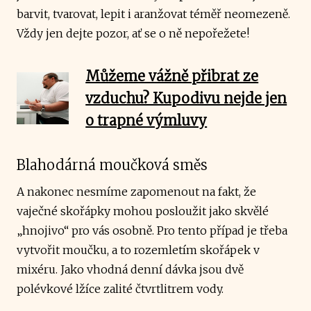
barvit, tvarovat, lepit i aranžovat téměř neomezeně.
Vždy jen dejte pozor, ať se o ně nepořežete!
Můžeme vážně přibrat ze
vzduchu? Kupodivu nejde jen
o trapné výmluvy
Blahodárná moučková směs
A nakonec nesmíme zapomenout na fakt, že
vaječné skořápky mohou posloužit jako skvělé
„hnojivo“ pro vás osobně. Pro tento případ je třeba
vytvořit moučku, a to rozemletím skořápek v
mixéru. Jako vhodná denní dávka jsou dvě
polévkové lžíce zalité čtvrtlitrem vody.