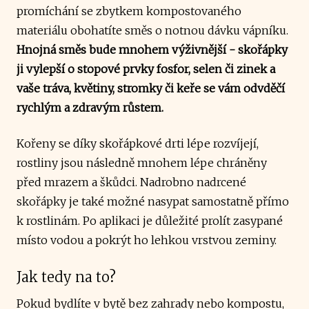
promíchání se zbytkem kompostovaného
materiálu obohatíte směs o notnou dávku vápníku.
Hnojná směs bude mnohem výživnější - skořápky
ji vylepší o stopové prvky fosfor, selen či zinek a
vaše tráva, květiny, stromky či keře se vám odvděčí
rychlým a zdravým růstem.
Kořeny se díky skořápkové drti lépe rozvíjejí,
rostliny jsou následně mnohem lépe chráněny
před mrazem a škůdci. Nadrobno nadrcené
skořápky je také možné nasypat samostatně přímo
k rostlinám. Po aplikaci je důležité prolít zasypané
místo vodou a pokrýt ho lehkou vrstvou zeminy.
Jak tedy na to?
Pokud bydlíte v bytě bez zahrady nebo kompostu,