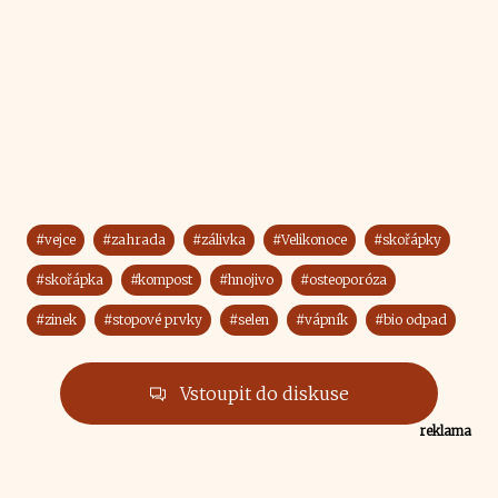
#vejce
#zahrada
#zálivka
#Velikonoce
#skořápky
#skořápka
#kompost
#hnojivo
#osteoporóza
#zinek
#stopové prvky
#selen
#vápník
#bio odpad
Vstoupit do diskuse
reklama