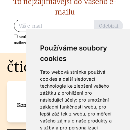
To nejzajímavější do Vašeho e-
mailu
Odebírat
Souhlasím s odběrem důležitých zpráv ze ČtiDoma.cz do mé e-
mailové schránky.
Používáme soubory
cookies
čtidoma.cz
Tato webová stránka používá
cookies a další sledovací
technologie ke zlepšení vašeho
Máte zajímavou informaci? Chcete
zážitku z prohlížení pro
spolupracovat?
následující účely:
pro umožnění
Kontaktujte šéfredaktora Martina Chalupu:
základní funkčnosti webu
,
pro
chalupa@ctidoma.cz
lepší zážitek z webu
,
pro měření
vašeho zájmu o naše produkty a
služby a pro personalizaci