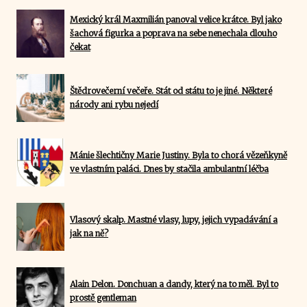
Mexický král Maxmilián panoval velice krátce. Byl jako
šachová figurka a poprava na sebe nenechala dlouho
čekat
Štědrovečerní večeře. Stát od státu to je jiné. Některé
národy ani rybu nejedí
Mánie šlechtičny Marie Justiny. Byla to chorá vězeňkyně
ve vlastním paláci. Dnes by stačila ambulantní léčba
Vlasový skalp. Mastné vlasy, lupy, jejich vypadávání a
jak na ně?
Alain Delon. Donchuan a dandy, který na to měl. Byl to
prostě gentleman