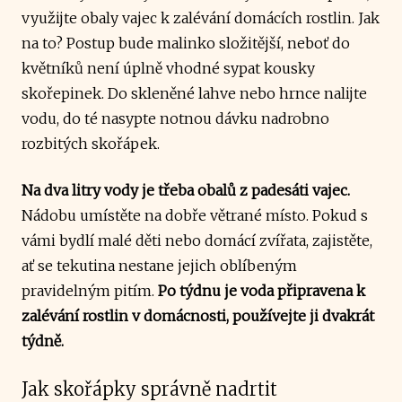
využijte obaly vajec k zalévání domácích rostlin. Jak
na to? Postup bude malinko složitější, neboť do
květníků není úplně vhodné sypat kousky
skořepinek. Do skleněné lahve nebo hrnce nalijte
vodu, do té nasypte notnou dávku nadrobno
rozbitých skořápek.
Na dva litry vody je třeba obalů z padesáti vajec.
Nádobu umístěte na dobře větrané místo. Pokud s
vámi bydlí malé děti nebo domácí zvířata, zajistěte,
ať se tekutina nestane jejich oblíbeným
pravidelným pitím.
Po týdnu je voda připravena k
zalévání rostlin v domácnosti, používejte ji dvakrát
týdně.
Jak skořápky správně nadrtit