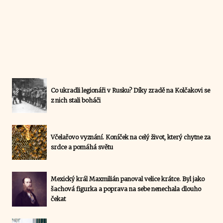
Co ukradli legionáři v Rusku? Díky zradě na Kolčakovi se
z nich stali boháči
Včelařovo vyznání. Koníček na celý život, který chytne za
srdce a pomáhá světu
Mexický král Maxmilián panoval velice krátce. Byl jako
šachová figurka a poprava na sebe nenechala dlouho
čekat