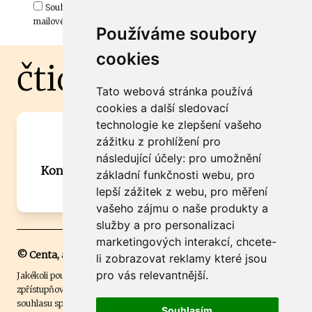
Souhlasím s odběrem důležitých zpráv ze ČtiDoma.cz do mé e-
mailové schránky.
Používáme soubory
cookies
čtidoma.cz
Tato webová stránka používá
cookies a další sledovací
technologie ke zlepšení vašeho
Máte zajímavou informaci? Chcete
zážitku z prohlížení pro
spolupracovat?
následující účely:
pro umožnění
Kontaktujte šéfredaktora Martina Chalupu:
základní funkčnosti webu
,
pro
chalupa@ctidoma.cz
lepší zážitek z webu
,
pro měření
vašeho zájmu o naše produkty a
služby a pro personalizaci
marketingových interakcí
,
chcete-
© Centa, a.s.
li zobrazovat reklamy které jsou
pro vás relevantnější
.
Jakékoli použití obsahu včetně převzetí, šíření či dalšího užití a
zpřístupňování textových či obrazových materiálů bez písemného
souhlasu společnosti Centa,a.s. je zakázáno. Čtenář svým přihlášením
Souhlasím