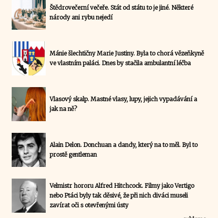
Štědrovečerní večeře. Stát od státu to je jiné. Některé
národy ani rybu nejedí
Mánie šlechtičny Marie Justiny. Byla to chorá vězeňkyně
ve vlastním paláci. Dnes by stačila ambulantní léčba
Vlasový skalp. Mastné vlasy, lupy, jejich vypadávání a
jak na ně?
Alain Delon. Donchuan a dandy, který na to měl. Byl to
prostě gentleman
Velmistr hororu Alfred Hitchcock. Filmy jako Vertigo
nebo Ptáci byly tak děsivé, že při nich diváci museli
zavírat oči s otevřenými ústy