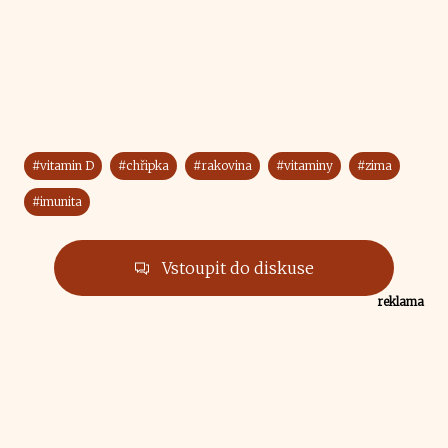
#vitamin D
#chřipka
#rakovina
#vitaminy
#zima
#imunita
Vstoupit do diskuse
reklama