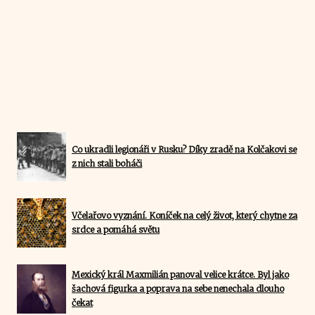
Co ukradli legionáři v Rusku? Díky zradě na Kolčakovi se
z nich stali boháči
Včelařovo vyznání. Koníček na celý život, který chytne za
srdce a pomáhá světu
Mexický král Maxmilián panoval velice krátce. Byl jako
šachová figurka a poprava na sebe nenechala dlouho
čekat