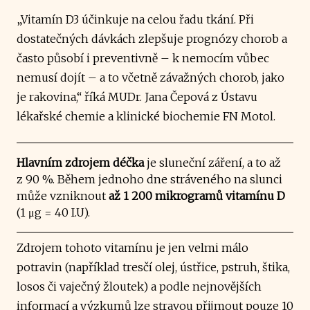
„Vitamín D3 účinkuje na celou řadu tkání. Při
dostatečných dávkách zlepšuje prognózy chorob a
často působí i preventivně – k nemocím vůbec
nemusí dojít – a to včetně závažných chorob, jako
je rakovina,“ říká MUDr. Jana Čepová z Ústavu
lékařské chemie a klinické biochemie FN Motol.
Hlavním zdrojem déčka
je sluneční záření, a to až
z 90 %. Během jednoho dne stráveného na slunci
může vzniknout
až 1 200 mikrogramů vitamínu D
(1 μg = 40 I.U).
Zdrojem tohoto vitamínu je jen velmi málo
potravin (například tresčí olej, ústřice, pstruh, štika,
losos či vaječný žloutek) a podle nejnovějších
informací a výzkumů lze stravou přijmout pouze 10