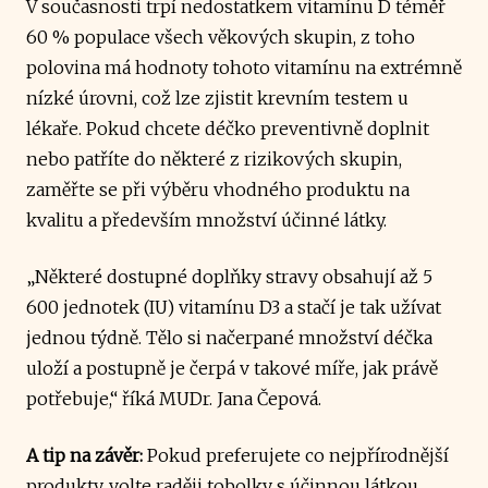
V současnosti trpí nedostatkem vitamínu D téměř
60 % populace všech věkových skupin, z toho
polovina má hodnoty tohoto vitamínu na extrémně
nízké úrovni, což lze zjistit krevním testem u
lékaře. Pokud chcete déčko preventivně doplnit
nebo patříte do některé z rizikových skupin,
zaměřte se při výběru vhodného produktu na
kvalitu a především množství účinné látky.
„Některé dostupné doplňky stravy obsahují až 5
600 jednotek (IU) vitamínu D3 a stačí je tak užívat
jednou týdně. Tělo si načerpané množství déčka
uloží a postupně je čerpá v takové míře, jak právě
potřebuje,“ říká MUDr. Jana Čepová.
A tip na závěr:
Pokud preferujete co nejpřírodnější
produkty, volte raději tobolky s účinnou látkou