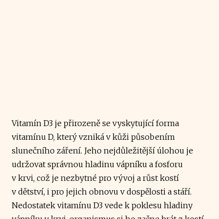
Vitamín D3 je přirozeně se vyskytující forma
vitamínu D, který vzniká v kůži působením
slunečního záření. Jeho nejdůležitější úlohou je
udržovat správnou hladinu vápníku a fosforu
v krvi, což je nezbytné pro vývoj a růst kostí
v dětství, i pro jejich obnovu v dospělosti a stáří.
Nedostatek vitamínu D3 vede k poklesu hladiny
vápníku v krvi, organismus si ho začne brát z kostí