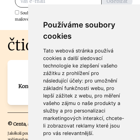
Odebírat
Souhlasím s odběrem důležitých zpráv ze ČtiDoma.cz do mé e-
mailové schránky.
Používáme soubory
cookies
čtidoma.cz
Tato webová stránka používá
cookies a další sledovací
technologie ke zlepšení vašeho
Máte zajímavou informaci? Chcete
zážitku z prohlížení pro
spolupracovat?
následující účely:
pro umožnění
Kontaktujte šéfredaktora Martina Chalupu:
základní funkčnosti webu
,
pro
chalupa@ctidoma.cz
lepší zážitek z webu
,
pro měření
vašeho zájmu o naše produkty a
služby a pro personalizaci
marketingových interakcí
,
chcete-
© Centa, a.s.
li zobrazovat reklamy které jsou
pro vás relevantnější
.
Jakékoli použití obsahu včetně převzetí, šíření či dalšího užití a
zpřístupňování textových či obrazových materiálů bez písemného