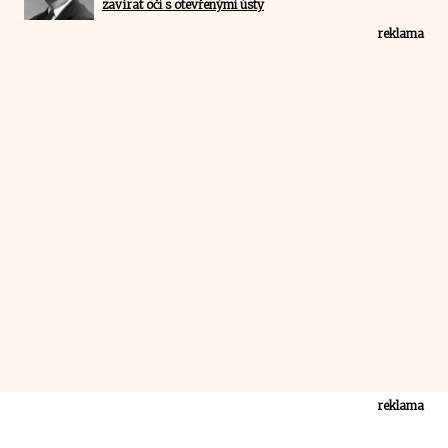
zavírat oči s otevřenými ústy
reklama
reklama