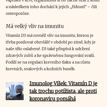
a následkem toho dochází k jejich „řídnutí“ – čili
osteoporóze.
Má velký vliv na imunitu
Vitamín D3 má rovněž vliv na imunitu, kterou je
třeba posilovat obzvlášť v období po zimě, kdy je
naše tělo oslabené. D3 také přispívá k udržení
zdravých zubů a ke správnému fungování svalů.
Podílí se na regulaci krevního tlaku a na růstu
krevních, svalových a kožních buněk.
Imunolog Víšek: Vitamín D je
tak trochu potížista, ale proti
koronaviru pomáhá