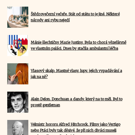
Štědrovečerní večeře. Stát od státu to je jiné. Některé
národy ani rybu nejedí
Mánie šlechtičny Marie Justiny. Byla to chorá vězeňkyně
ve vlastním paláci. Dnes by stačila ambulantní léčba
Vlasový skalp. Mastné vlasy, lupy, jejich vypadávání a
jak na ně?
Alain Delon. Donchuan a dandy, který na to měl. Byl to
prostě gentleman
Velmistr hororu Alfred Hitchcock. Filmy jako Vertigo
nebo Ptáci byly tak děsivé, že při nich diváci museli