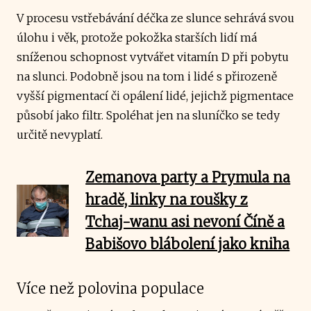
V procesu vstřebávání déčka ze slunce sehrává svou
úlohu i věk, protože pokožka starších lidí má
sníženou schopnost vytvářet vitamín D při pobytu
na slunci. Podobně jsou na tom i lidé s přirozeně
vyšší pigmentací či opálení lidé, jejichž pigmentace
působí jako filtr. Spoléhat jen na sluníčko se tedy
určitě nevyplatí.
Zemanova party a Prymula na
hradě, linky na roušky z
Tchaj-wanu asi nevoní Číně a
Babišovo blábolení jako kniha
Více než polovina populace