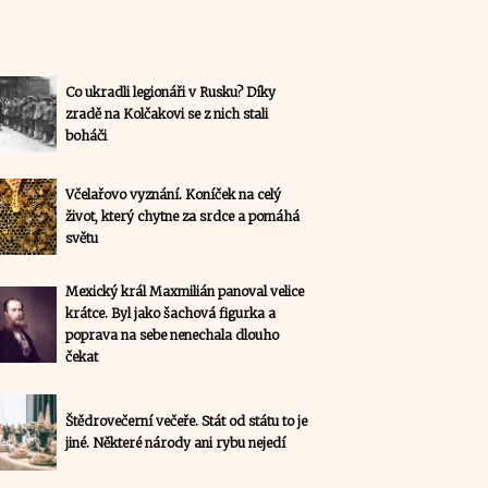
Co ukradli legionáři v Rusku? Díky
zradě na Kolčakovi se z nich stali
boháči
Včelařovo vyznání. Koníček na celý
život, který chytne za srdce a pomáhá
světu
Mexický král Maxmilián panoval velice
krátce. Byl jako šachová figurka a
poprava na sebe nenechala dlouho
čekat
Štědrovečerní večeře. Stát od státu to je
jiné. Některé národy ani rybu nejedí