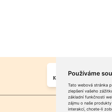
Máte zajímavou informa
Používáme sou
Kontaktujte šéfredaktora Mar
Tato webová stránka po
zlepšení vašeho zážitku
základní funkčnosti w
zájmu o naše produkty 
interakcí
,
chcete-li zob