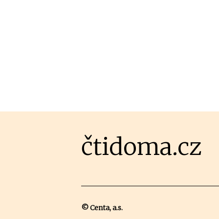
čtidoma.cz
© Centa, a.s.