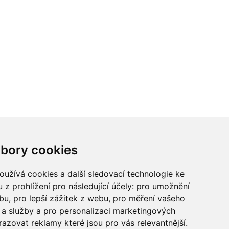
ci? Chcete spolupracovat?
bory cookies
tina Chalupu:
chalupa@ctidoma.cz
užívá cookies a další sledovací technologie ke
 z prohlížení pro následující účely:
pro umožnění
ebu
,
pro lepší zážitek z webu
,
pro měření vašeho
a služby a pro personalizaci marketingových
razovat reklamy které jsou pro vás relevantnější
.