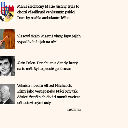
Mánie šlechtičny Marie Justiny. Byla to
chorá vězeňkyně ve vlastním paláci.
Dnes by stačila ambulantní léčba
Vlasový skalp. Mastné vlasy, lupy, jejich
vypadávání a jak na ně?
Alain Delon. Donchuan a dandy, který
na to měl. Byl to prostě gentleman
Velmistr hororu Alfred Hitchcock.
Filmy jako Vertigo nebo Ptáci byly tak
děsivé, že při nich diváci museli zavírat
oči s otevřenými ústy
reklama