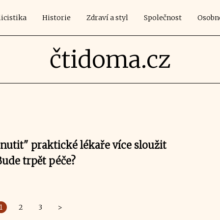
icistika
Historie
Zdraví a styl
Společnost
Osobn
čtidoma.cz
nutit" praktické lékaře více sloužit
Bude trpět péče?
1
2
3
>