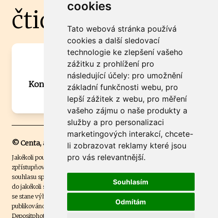
cookies
čtidoma.cz
Tato webová stránka používá
cookies a další sledovací
technologie ke zlepšení vašeho
Máte zajímavou informaci? Chcete
zážitku z prohlížení pro
spolupracovat?
následující účely:
pro umožnění
Kontaktujte šéfredaktora Martina Chalupu:
základní funkčnosti webu
,
pro
chalupa@ctidoma.cz
lepší zážitek z webu
,
pro měření
vašeho zájmu o naše produkty a
služby a pro personalizaci
marketingových interakcí
,
chcete-
© Centa, a.s.
li zobrazovat reklamy které jsou
pro vás relevantnější
.
Jakékoli použití obsahu včetně převzetí, šíření či dalšího užití a
zpřístupňování textových či obrazových materiálů bez písemného
souhlasu společnosti Centa,a.s. je zakázáno. Čtenář svým přihlášením
Souhlasím
do jakékoli soutěže na našem webu dává souhlas s tím, že v případě, že
se stane výhercem této soutěže, může být jeho jméno na webu
Odmítám
publikováno. Centa, a.s. využívala licenci ČTK a využívá fotografie z
Depositphotos
.