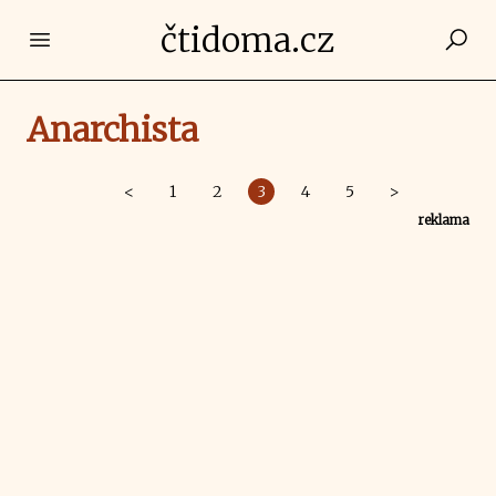
čtidoma.cz
Open main menu
Anarchista
<
1
2
3
4
5
>
reklama