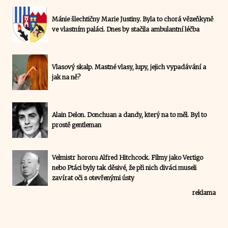
Mánie šlechtičny Marie Justiny. Byla to chorá vězeňkyně
ve vlastním paláci. Dnes by stačila ambulantní léčba
Vlasový skalp. Mastné vlasy, lupy, jejich vypadávání a
jak na ně?
Alain Delon. Donchuan a dandy, který na to měl. Byl to
prostě gentleman
Velmistr hororu Alfred Hitchcock. Filmy jako Vertigo
nebo Ptáci byly tak děsivé, že při nich diváci museli
zavírat oči s otevřenými ústy
reklama