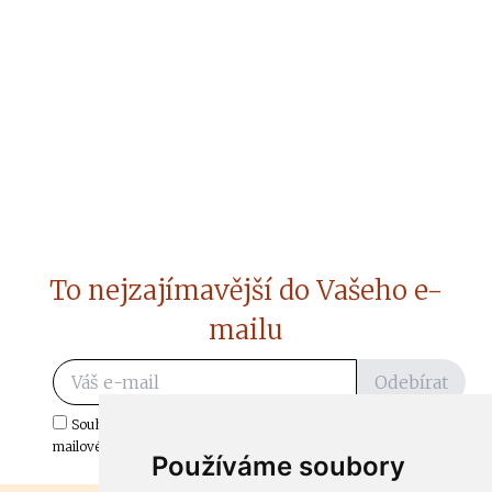
To nejzajímavější do Vašeho e-
mailu
Odebírat
Souhlasím s odběrem důležitých zpráv ze ČtiDoma.cz do mé e-
mailové schránky.
Používáme soubory