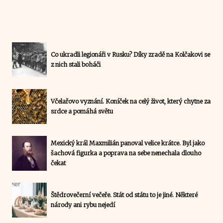
Co ukradli legionáři v Rusku? Díky zradě na Kolčakovi se
z nich stali boháči
Včelařovo vyznání. Koníček na celý život, který chytne za
srdce a pomáhá světu
Mexický král Maxmilián panoval velice krátce. Byl jako
šachová figurka a poprava na sebe nenechala dlouho
čekat
Štědrovečerní večeře. Stát od státu to je jiné. Některé
národy ani rybu nejedí