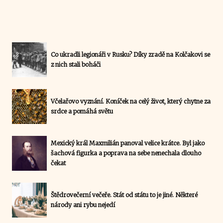
Co ukradli legionáři v Rusku? Díky zradě na Kolčakovi se
z nich stali boháči
Včelařovo vyznání. Koníček na celý život, který chytne za
srdce a pomáhá světu
Mexický král Maxmilián panoval velice krátce. Byl jako
šachová figurka a poprava na sebe nenechala dlouho
čekat
Štědrovečerní večeře. Stát od státu to je jiné. Některé
národy ani rybu nejedí