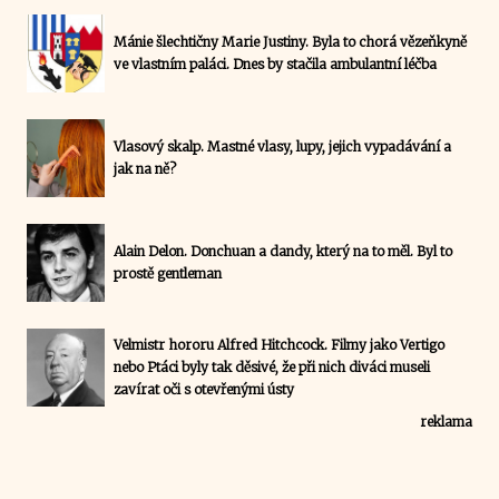
Mánie šlechtičny Marie Justiny. Byla to chorá vězeňkyně
ve vlastním paláci. Dnes by stačila ambulantní léčba
Vlasový skalp. Mastné vlasy, lupy, jejich vypadávání a
jak na ně?
Alain Delon. Donchuan a dandy, který na to měl. Byl to
prostě gentleman
Velmistr hororu Alfred Hitchcock. Filmy jako Vertigo
nebo Ptáci byly tak děsivé, že při nich diváci museli
zavírat oči s otevřenými ústy
reklama