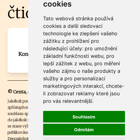
cookies
čtidoma.cz
Tato webová stránka používá
cookies a další sledovací
technologie ke zlepšení vašeho
Máte zajímavou informaci? Chcete
zážitku z prohlížení pro
spolupracovat?
následující účely:
pro umožnění
Kontaktujte šéfredaktora Martina Chalupu:
základní funkčnosti webu
,
pro
chalupa@ctidoma.cz
lepší zážitek z webu
,
pro měření
vašeho zájmu o naše produkty a
služby a pro personalizaci
marketingových interakcí
,
chcete-
© Centa, a.s.
li zobrazovat reklamy které jsou
pro vás relevantnější
.
Jakékoli použití obsahu včetně převzetí, šíření či dalšího užití a
zpřístupňování textových či obrazových materiálů bez písemného
souhlasu společnosti Centa,a.s. je zakázáno. Čtenář svým přihlášením
Souhlasím
do jakékoli soutěže na našem webu dává souhlas s tím, že v případě, že
se stane výhercem této soutěže, může být jeho jméno na webu
Odmítám
publikováno. Centa, a.s. využívala licenci ČTK a využívá fotografie z
Depositphotos
.