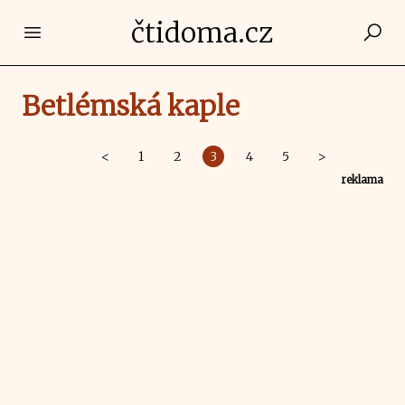
čtidoma.cz
Open main menu
Betlémská kaple
<
1
2
3
4
5
>
reklama