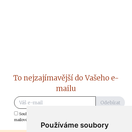
To nejzajímavější do Vašeho e-
mailu
Odebírat
Souhlasím s odběrem důležitých zpráv ze ČtiDoma.cz do mé e-
mailové schránky.
Používáme soubory