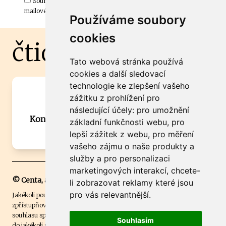
Souhlasím s odběrem důležitých zpráv ze ČtiDoma.cz do mé e-
mailové schránky.
Používáme soubory
cookies
čtidoma.cz
Tato webová stránka používá
cookies a další sledovací
technologie ke zlepšení vašeho
Máte zajímavou informaci? Chcete
zážitku z prohlížení pro
spolupracovat?
následující účely:
pro umožnění
Kontaktujte šéfredaktora Martina Chalupu:
základní funkčnosti webu
,
pro
chalupa@ctidoma.cz
lepší zážitek z webu
,
pro měření
vašeho zájmu o naše produkty a
služby a pro personalizaci
marketingových interakcí
,
chcete-
© Centa, a.s.
li zobrazovat reklamy které jsou
pro vás relevantnější
.
Jakékoli použití obsahu včetně převzetí, šíření či dalšího užití a
zpřístupňování textových či obrazových materiálů bez písemného
souhlasu společnosti Centa,a.s. je zakázáno. Čtenář svým přihlášením
Souhlasím
do jakékoli soutěže na našem webu dává souhlas s tím, že v případě, že