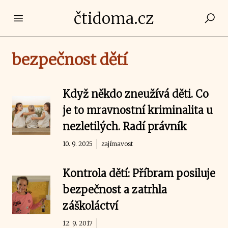
čtidoma.cz
Open main menu
bezpečnost dětí
Když někdo zneužívá děti. Co
je to mravnostní kriminalita u
nezletilých. Radí právník
10. 9. 2025
zajímavost
Kontrola dětí: Příbram posiluje
bezpečnost a zatrhla
záškoláctví
12. 9. 2017