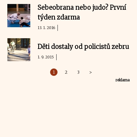
Sebeobrana nebo judo? První
týden zdarma
13. 1. 2016
Děti dostaly od policistů zebru
1. 9. 2015
1
2
3
>
reklama