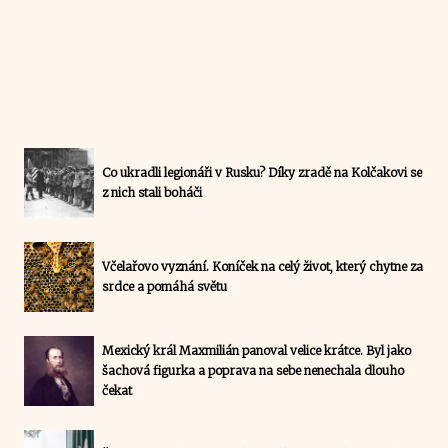
Co ukradli legionáři v Rusku? Díky zradě na Kolčakovi se
z nich stali boháči
Včelařovo vyznání. Koníček na celý život, který chytne za
srdce a pomáhá světu
Mexický král Maxmilián panoval velice krátce. Byl jako
šachová figurka a poprava na sebe nenechala dlouho
čekat