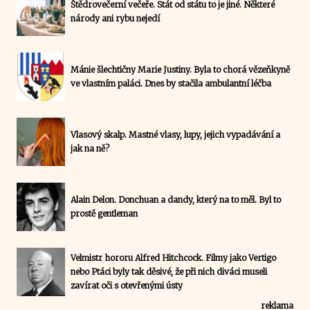
Štědrovečerní večeře. Stát od státu to je jiné. Některé
národy ani rybu nejedí
Mánie šlechtičny Marie Justiny. Byla to chorá vězeňkyně
ve vlastním paláci. Dnes by stačila ambulantní léčba
Vlasový skalp. Mastné vlasy, lupy, jejich vypadávání a
jak na ně?
Alain Delon. Donchuan a dandy, který na to měl. Byl to
prostě gentleman
Velmistr hororu Alfred Hitchcock. Filmy jako Vertigo
nebo Ptáci byly tak děsivé, že při nich diváci museli
zavírat oči s otevřenými ústy
reklama