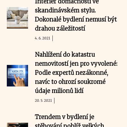
Interiér domácnosti ve
skandinávském stylu.
Dokonalé bydlení nemusí být
drahou záležitostí
4. 6. 2021
Nahlížení do katastru
nemovitostí jen pro vyvolené:
Podle expertů nezákonné,
navíc to ohrozí soukromé
údaje milionů lidí
20. 5. 2021
Trendem v bydlení je
stěhování poblíž velkých