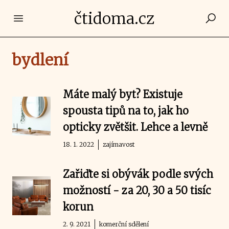
čtidoma.cz
Open main menu
bydlení
Máte malý byt? Existuje
spousta tipů na to, jak ho
opticky zvětšit. Lehce a levně
18. 1. 2022
zajímavost
Zařiďte si obývák podle svých
možností - za 20, 30 a 50 tisíc
korun
2. 9. 2021
komerční sdělení