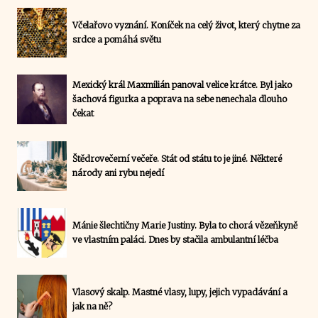
Včelařovo vyznání. Koníček na celý život, který chytne za
srdce a pomáhá světu
Mexický král Maxmilián panoval velice krátce. Byl jako
šachová figurka a poprava na sebe nenechala dlouho
čekat
Štědrovečerní večeře. Stát od státu to je jiné. Některé
národy ani rybu nejedí
Mánie šlechtičny Marie Justiny. Byla to chorá vězeňkyně
ve vlastním paláci. Dnes by stačila ambulantní léčba
Vlasový skalp. Mastné vlasy, lupy, jejich vypadávání a
jak na ně?