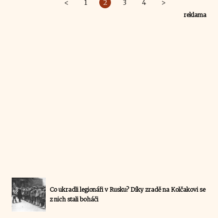
<
1
2
3
4
>
reklama
Co ukradli legionáři v Rusku? Díky zradě na Kolčakovi se
z nich stali boháči