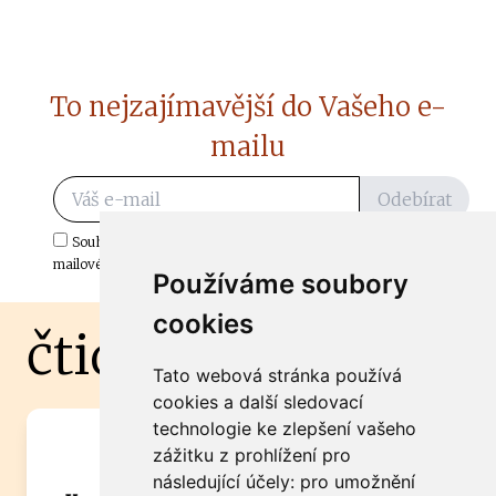
To nejzajímavější do Vašeho e-
mailu
Odebírat
Souhlasím s odběrem důležitých zpráv ze ČtiDoma.cz do mé e-
mailové schránky.
Používáme soubory
cookies
čtidoma.cz
Tato webová stránka používá
cookies a další sledovací
technologie ke zlepšení vašeho
Máte zajímavou informaci? Chcete
zážitku z prohlížení pro
spolupracovat?
následující účely:
pro umožnění