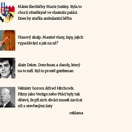
Mánie šlechtičny Marie Justiny. Byla to
chorá vězeňkyně ve vlastním paláci.
Dnes by stačila ambulantní léčba
Vlasový skalp. Mastné vlasy, lupy, jejich
vypadávání a jak na ně?
Alain Delon. Donchuan a dandy, který
na to měl. Byl to prostě gentleman
Velmistr hororu Alfred Hitchcock.
Filmy jako Vertigo nebo Ptáci byly tak
děsivé, že při nich diváci museli zavírat
oči s otevřenými ústy
reklama