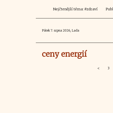
Nejčtenější téma: #zdraví
Publ
Pátek 7. srpna 2026, Lada
ceny energií
<
3