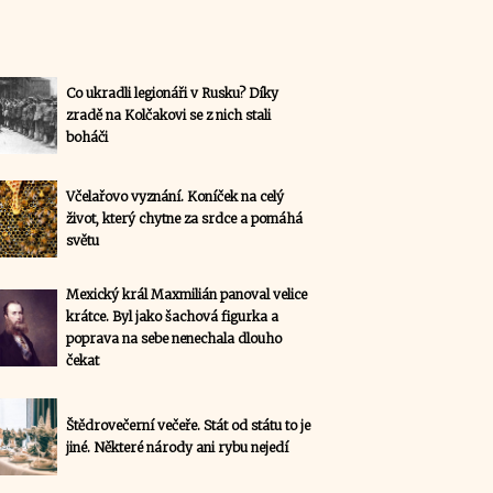
Co ukradli legionáři v Rusku? Díky
zradě na Kolčakovi se z nich stali
boháči
Včelařovo vyznání. Koníček na celý
život, který chytne za srdce a pomáhá
světu
Mexický král Maxmilián panoval velice
krátce. Byl jako šachová figurka a
poprava na sebe nenechala dlouho
čekat
Štědrovečerní večeře. Stát od státu to je
jiné. Některé národy ani rybu nejedí