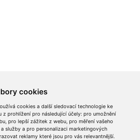
ci? Chcete spolupracovat?
bory cookies
tina Chalupu:
chalupa@ctidoma.cz
užívá cookies a další sledovací technologie ke
 z prohlížení pro následující účely:
pro umožnění
ebu
,
pro lepší zážitek z webu
,
pro měření vašeho
a služby a pro personalizaci marketingových
razovat reklamy které jsou pro vás relevantnější
.