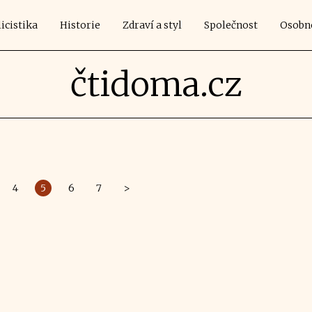
icistika
Historie
Zdraví a styl
Společnost
Osobn
čtidoma.cz
4
5
6
7
>