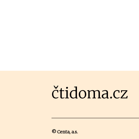
čtidoma.cz
© Centa, a.s.