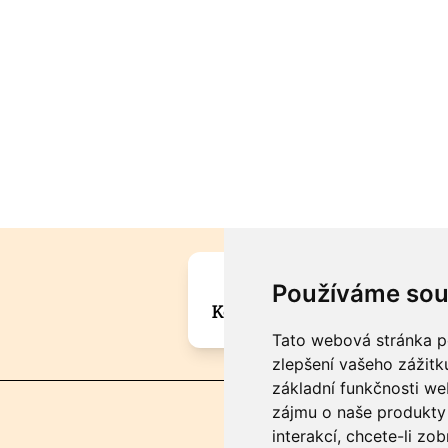
Máte zajímavou informa
Používáme sou
Kontaktujte šéfredaktora Mar
Tato webová stránka po
zlepšení vašeho zážitku
základní funkčnosti w
zájmu o naše produkty 
interakcí
,
chcete-li zob