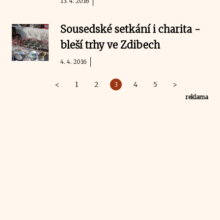
13. 4. 2016
Sousedské setkání i charita -
bleší trhy ve Zdibech
4. 4. 2016
<
1
2
3
4
5
>
reklama