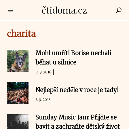
čtidoma.cz
Open main menu
charita
Mohl umřít! Borise nechali
běhat u silnice
8. 9. 2016
Nejlepší neděle v roce je tady!
3. 9. 2016
Sunday Music Jam: Přijďte se
bavit a zachraňte dětský život