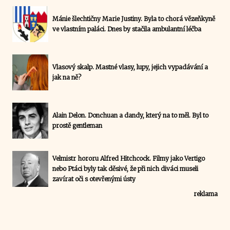
Mánie šlechtičny Marie Justiny. Byla to chorá vězeňkyně
ve vlastním paláci. Dnes by stačila ambulantní léčba
Vlasový skalp. Mastné vlasy, lupy, jejich vypadávání a
jak na ně?
Alain Delon. Donchuan a dandy, který na to měl. Byl to
prostě gentleman
Velmistr hororu Alfred Hitchcock. Filmy jako Vertigo
nebo Ptáci byly tak děsivé, že při nich diváci museli
zavírat oči s otevřenými ústy
reklama