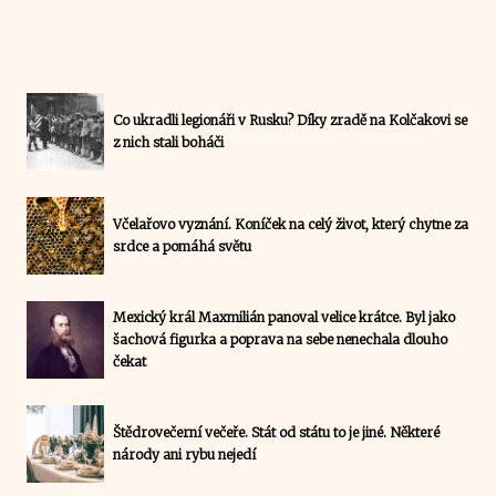
Co ukradli legionáři v Rusku? Díky zradě na Kolčakovi se
z nich stali boháči
Včelařovo vyznání. Koníček na celý život, který chytne za
srdce a pomáhá světu
Mexický král Maxmilián panoval velice krátce. Byl jako
šachová figurka a poprava na sebe nenechala dlouho
čekat
Štědrovečerní večeře. Stát od státu to je jiné. Některé
národy ani rybu nejedí