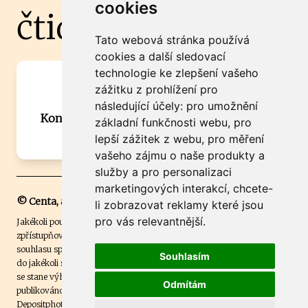
cookies
čtidoma.cz
Tato webová stránka používá
cookies a další sledovací
technologie ke zlepšení vašeho
Máte zajímavou informaci? Chcete
zážitku z prohlížení pro
spolupracovat?
následující účely:
pro umožnění
Kontaktujte šéfredaktora Martina Chalupu:
základní funkčnosti webu
,
pro
chalupa@ctidoma.cz
lepší zážitek z webu
,
pro měření
vašeho zájmu o naše produkty a
služby a pro personalizaci
marketingových interakcí
,
chcete-
© Centa, a.s.
li zobrazovat reklamy které jsou
pro vás relevantnější
.
Jakékoli použití obsahu včetně převzetí, šíření či dalšího užití a
zpřístupňování textových či obrazových materiálů bez písemného
souhlasu společnosti Centa,a.s. je zakázáno. Čtenář svým přihlášením
Souhlasím
do jakékoli soutěže na našem webu dává souhlas s tím, že v případě, že
se stane výhercem této soutěže, může být jeho jméno na webu
Odmítám
publikováno. Centa, a.s. využívala licenci ČTK a využívá fotografie z
Depositphotos
.