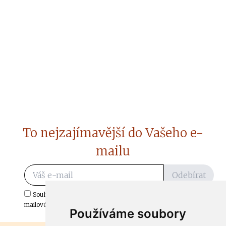
To nejzajímavější do Vašeho e-
mailu
Odebírat
Souhlasím s odběrem důležitých zpráv ze ČtiDoma.cz do mé e-
mailové schránky.
Používáme soubory