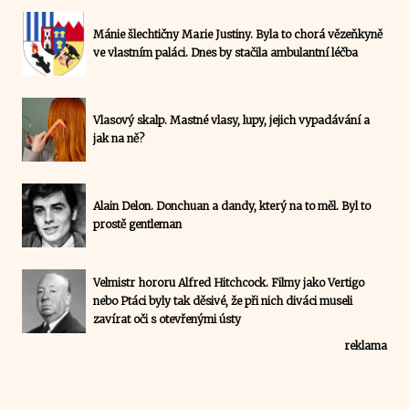
Mánie šlechtičny Marie Justiny. Byla to chorá vězeňkyně
ve vlastním paláci. Dnes by stačila ambulantní léčba
Vlasový skalp. Mastné vlasy, lupy, jejich vypadávání a
jak na ně?
Alain Delon. Donchuan a dandy, který na to měl. Byl to
prostě gentleman
Velmistr hororu Alfred Hitchcock. Filmy jako Vertigo
nebo Ptáci byly tak děsivé, že při nich diváci museli
zavírat oči s otevřenými ústy
reklama