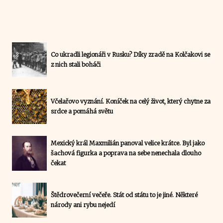
Co ukradli legionáři v Rusku? Díky zradě na Kolčakovi se
z nich stali boháči
Včelařovo vyznání. Koníček na celý život, který chytne za
srdce a pomáhá světu
Mexický král Maxmilián panoval velice krátce. Byl jako
šachová figurka a poprava na sebe nenechala dlouho
čekat
Štědrovečerní večeře. Stát od státu to je jiné. Některé
národy ani rybu nejedí