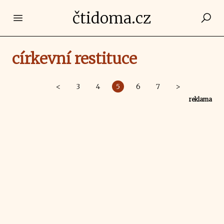
čtidoma.cz
Open main menu
církevní restituce
<
3
4
5
6
7
>
reklama