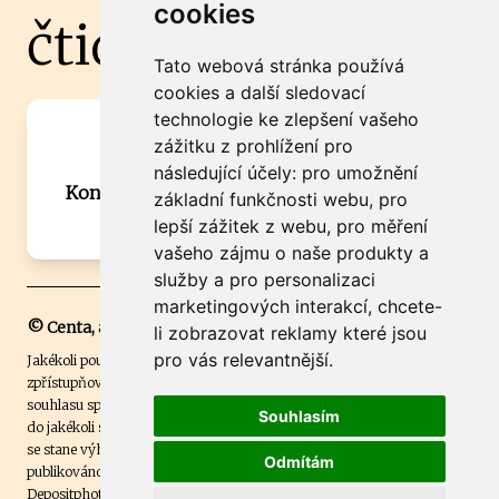
cookies
čtidoma.cz
Tato webová stránka používá
cookies a další sledovací
technologie ke zlepšení vašeho
Máte zajímavou informaci? Chcete
zážitku z prohlížení pro
spolupracovat?
následující účely:
pro umožnění
Kontaktujte šéfredaktora Martina Chalupu:
základní funkčnosti webu
,
pro
chalupa@ctidoma.cz
lepší zážitek z webu
,
pro měření
vašeho zájmu o naše produkty a
služby a pro personalizaci
marketingových interakcí
,
chcete-
© Centa, a.s.
li zobrazovat reklamy které jsou
pro vás relevantnější
.
Jakékoli použití obsahu včetně převzetí, šíření či dalšího užití a
zpřístupňování textových či obrazových materiálů bez písemného
souhlasu společnosti Centa,a.s. je zakázáno. Čtenář svým přihlášením
Souhlasím
do jakékoli soutěže na našem webu dává souhlas s tím, že v případě, že
se stane výhercem této soutěže, může být jeho jméno na webu
Odmítám
publikováno. Centa, a.s. využívala licenci ČTK a využívá fotografie z
Depositphotos
.