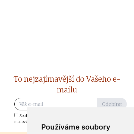
To nejzajímavější do Vašeho e-
mailu
Odebírat
Souhlasím s odběrem důležitých zpráv ze ČtiDoma.cz do mé e-
mailové schránky.
Používáme soubory