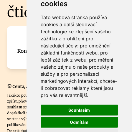
cookies
čtidoma.cz
Tato webová stránka používá
cookies a další sledovací
technologie ke zlepšení vašeho
Máte zajímavou informaci? Chcete
zážitku z prohlížení pro
spolupracovat?
následující účely:
pro umožnění
Kontaktujte šéfredaktora Martina Chalupu:
základní funkčnosti webu
,
pro
chalupa@ctidoma.cz
lepší zážitek z webu
,
pro měření
vašeho zájmu o naše produkty a
služby a pro personalizaci
marketingových interakcí
,
chcete-
© Centa, a.s.
li zobrazovat reklamy které jsou
pro vás relevantnější
.
Jakékoli použití obsahu včetně převzetí, šíření či dalšího užití a
zpřístupňování textových či obrazových materiálů bez písemného
souhlasu společnosti Centa,a.s. je zakázáno. Čtenář svým přihlášením
Souhlasím
do jakékoli soutěže na našem webu dává souhlas s tím, že v případě, že
se stane výhercem této soutěže, může být jeho jméno na webu
Odmítám
publikováno. Centa, a.s. využívala licenci ČTK a využívá fotografie z
Depositphotos
.