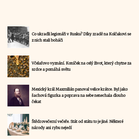
Co ukradli legionáři v Rusku? Díky zradě na Kolčakovi se
z nich stali boháči
Včelařovo vyznání. Koníček na celý život, který chytne za
srdce a pomáhá světu
Mexický král Maxmilián panoval velice krátce. Byl jako
šachová figurka a poprava na sebe nenechala dlouho
čekat
Štědrovečerní večeře. Stát od státu to je jiné. Některé
národy ani rybu nejedí