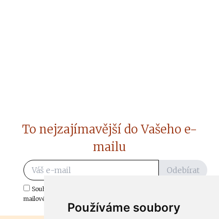
To nejzajímavější do Vašeho e-
mailu
Odebírat
Souhlasím s odběrem důležitých zpráv ze ČtiDoma.cz do mé e-
mailové schránky.
Používáme soubory