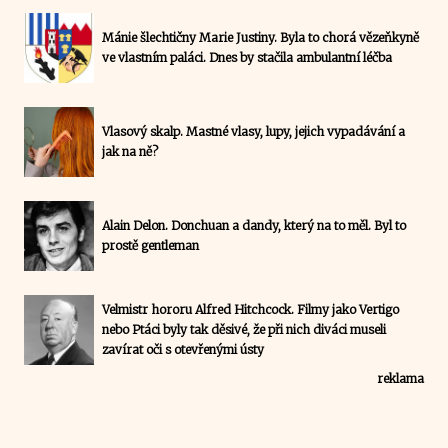
Mánie šlechtičny Marie Justiny. Byla to chorá vězeňkyně
ve vlastním paláci. Dnes by stačila ambulantní léčba
Vlasový skalp. Mastné vlasy, lupy, jejich vypadávání a
jak na ně?
Alain Delon. Donchuan a dandy, který na to měl. Byl to
prostě gentleman
Velmistr hororu Alfred Hitchcock. Filmy jako Vertigo
nebo Ptáci byly tak děsivé, že při nich diváci museli
zavírat oči s otevřenými ústy
reklama