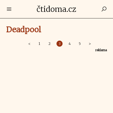
čtidoma.cz
Open main menu
Deadpool
<
1
2
3
4
5
>
reklama