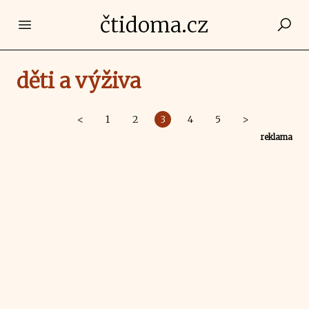
čtidoma.cz
Open main menu
děti a výživa
<
1
2
3
4
5
>
reklama