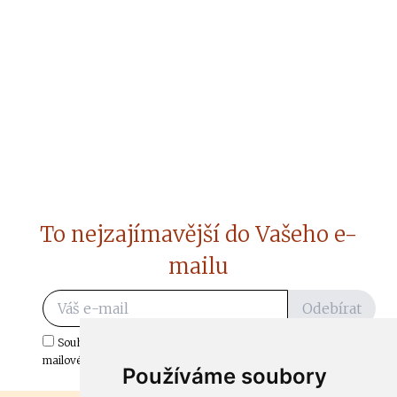
To nejzajímavější do Vašeho e-
mailu
Odebírat
Souhlasím s odběrem důležitých zpráv ze ČtiDoma.cz do mé e-
mailové schránky.
Používáme soubory