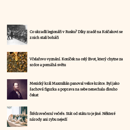
Co ukradli legionáři v Rusku? Díky zradě na Kolčakovi se
z nich stali boháči
Včelařovo vyznání. Koníček na celý život, který chytne za
srdce a pomáhá světu
Mexický král Maxmilián panoval velice krátce. Byl jako
šachová figurka a poprava na sebe nenechala dlouho
čekat
Štědrovečerní večeře. Stát od státu to je jiné. Některé
národy ani rybu nejedí