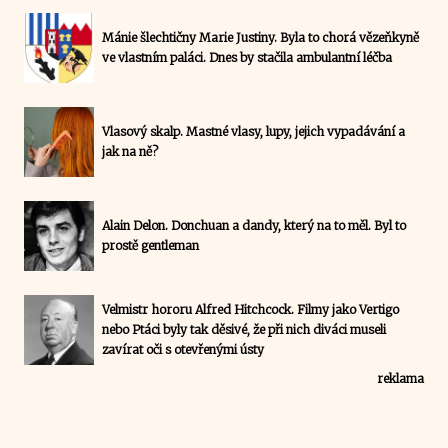
Mánie šlechtičny Marie Justiny. Byla to chorá vězeňkyně
ve vlastním paláci. Dnes by stačila ambulantní léčba
Vlasový skalp. Mastné vlasy, lupy, jejich vypadávání a
jak na ně?
Alain Delon. Donchuan a dandy, který na to měl. Byl to
prostě gentleman
Velmistr hororu Alfred Hitchcock. Filmy jako Vertigo
nebo Ptáci byly tak děsivé, že při nich diváci museli
zavírat oči s otevřenými ústy
reklama