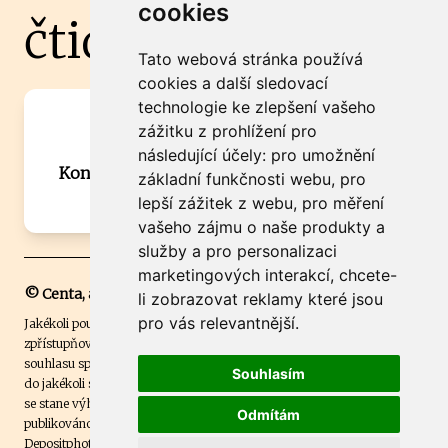
cookies
čtidoma.cz
Tato webová stránka používá
cookies a další sledovací
technologie ke zlepšení vašeho
Máte zajímavou informaci? Chcete
zážitku z prohlížení pro
spolupracovat?
následující účely:
pro umožnění
Kontaktujte šéfredaktora Martina Chalupu:
základní funkčnosti webu
,
pro
chalupa@ctidoma.cz
lepší zážitek z webu
,
pro měření
vašeho zájmu o naše produkty a
služby a pro personalizaci
marketingových interakcí
,
chcete-
© Centa, a.s.
li zobrazovat reklamy které jsou
pro vás relevantnější
.
Jakékoli použití obsahu včetně převzetí, šíření či dalšího užití a
zpřístupňování textových či obrazových materiálů bez písemného
souhlasu společnosti Centa,a.s. je zakázáno. Čtenář svým přihlášením
Souhlasím
do jakékoli soutěže na našem webu dává souhlas s tím, že v případě, že
se stane výhercem této soutěže, může být jeho jméno na webu
Odmítám
publikováno. Centa, a.s. využívala licenci ČTK a využívá fotografie z
Depositphotos
.