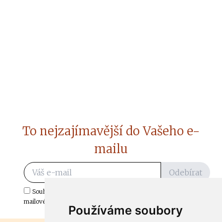
To nejzajímavější do Vašeho e-
mailu
Odebírat
Souhlasím s odběrem důležitých zpráv ze ČtiDoma.cz do mé e-
mailové schránky.
Používáme soubory