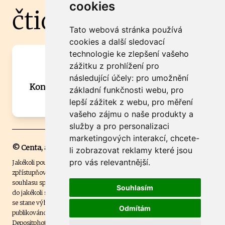
cookies
čtidoma.cz
Tato webová stránka používá
cookies a další sledovací
technologie ke zlepšení vašeho
Máte zajímavou informaci? Chcete
zážitku z prohlížení pro
spolupracovat?
následující účely:
pro umožnění
Kontaktujte šéfredaktora Martina Chalupu:
základní funkčnosti webu
,
pro
chalupa@ctidoma.cz
lepší zážitek z webu
,
pro měření
vašeho zájmu o naše produkty a
služby a pro personalizaci
marketingových interakcí
,
chcete-
© Centa, a.s.
li zobrazovat reklamy které jsou
pro vás relevantnější
.
Jakékoli použití obsahu včetně převzetí, šíření či dalšího užití a
zpřístupňování textových či obrazových materiálů bez písemného
souhlasu společnosti Centa,a.s. je zakázáno. Čtenář svým přihlášením
Souhlasím
do jakékoli soutěže na našem webu dává souhlas s tím, že v případě, že
se stane výhercem této soutěže, může být jeho jméno na webu
Odmítám
publikováno. Centa, a.s. využívala licenci ČTK a využívá fotografie z
Depositphotos
.