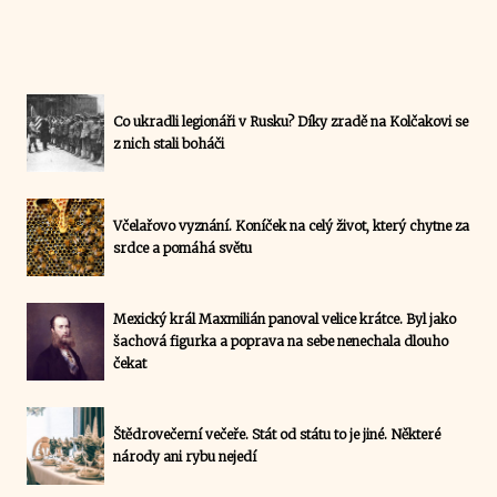
Co ukradli legionáři v Rusku? Díky zradě na Kolčakovi se
z nich stali boháči
Včelařovo vyznání. Koníček na celý život, který chytne za
srdce a pomáhá světu
Mexický král Maxmilián panoval velice krátce. Byl jako
šachová figurka a poprava na sebe nenechala dlouho
čekat
Štědrovečerní večeře. Stát od státu to je jiné. Některé
národy ani rybu nejedí