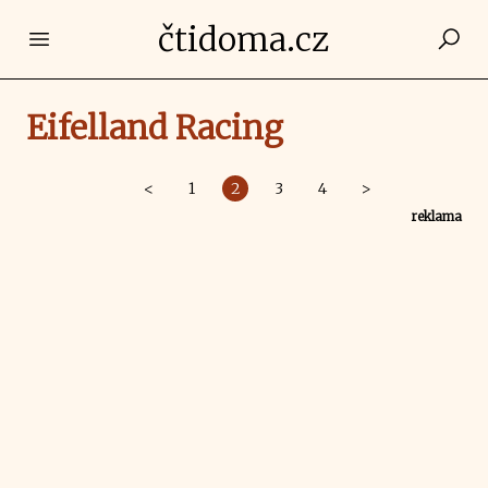
čtidoma.cz
Open main menu
Eifelland Racing
<
1
2
3
4
>
reklama