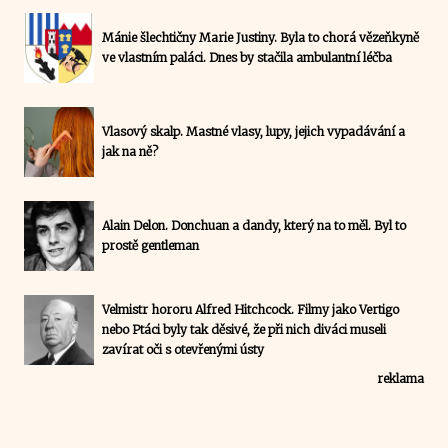
Mánie šlechtičny Marie Justiny. Byla to chorá vězeňkyně
ve vlastním paláci. Dnes by stačila ambulantní léčba
Vlasový skalp. Mastné vlasy, lupy, jejich vypadávání a
jak na ně?
Alain Delon. Donchuan a dandy, který na to měl. Byl to
prostě gentleman
Velmistr hororu Alfred Hitchcock. Filmy jako Vertigo
nebo Ptáci byly tak děsivé, že při nich diváci museli
zavírat oči s otevřenými ústy
reklama