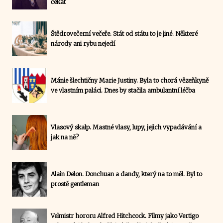
čekat
Štědrovečerní večeře. Stát od státu to je jiné. Některé
národy ani rybu nejedí
Mánie šlechtičny Marie Justiny. Byla to chorá vězeňkyně
ve vlastním paláci. Dnes by stačila ambulantní léčba
Vlasový skalp. Mastné vlasy, lupy, jejich vypadávání a
jak na ně?
Alain Delon. Donchuan a dandy, který na to měl. Byl to
prostě gentleman
Velmistr hororu Alfred Hitchcock. Filmy jako Vertigo