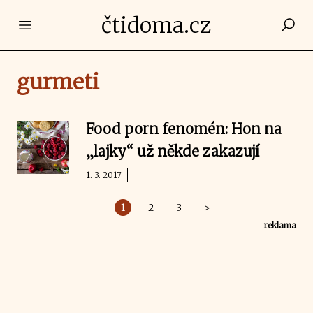
čtidoma.cz
Open main menu
gurmeti
Food porn fenomén: Hon na
„lajky“ už někde zakazují
1. 3. 2017
1
2
3
>
reklama