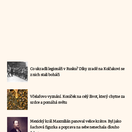
Co ukradli legionáři v Rusku? Díky zradě na Kolčakovi se
z nich stali boháči
Včelařovo vyznání. Koníček na celý život, který chytne za
srdce a pomáhá světu
Mexický král Maxmilián panoval velice krátce. Byl jako
šachová figurka a poprava na sebe nenechala dlouho