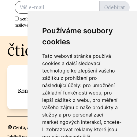
Odebírat
Souhlasím s odběrem důležitých zpráv ze ČtiDoma.cz do mé e-
mailové schránky.
Používáme soubory
cookies
čtidoma.cz
Tato webová stránka používá
cookies a další sledovací
technologie ke zlepšení vašeho
Máte zajímavou informaci? Chcete
zážitku z prohlížení pro
spolupracovat?
následující účely:
pro umožnění
Kontaktujte šéfredaktora Martina Chalupu:
základní funkčnosti webu
,
pro
chalupa@ctidoma.cz
lepší zážitek z webu
,
pro měření
vašeho zájmu o naše produkty a
služby a pro personalizaci
marketingových interakcí
,
chcete-
© Centa, a.s.
li zobrazovat reklamy které jsou
pro vás relevantnější
.
Jakékoli použití obsahu včetně převzetí, šíření či dalšího užití a