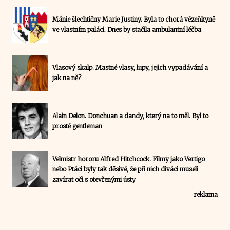
Mánie šlechtičny Marie Justiny. Byla to chorá vězeňkyně
ve vlastním paláci. Dnes by stačila ambulantní léčba
Vlasový skalp. Mastné vlasy, lupy, jejich vypadávání a
jak na ně?
Alain Delon. Donchuan a dandy, který na to měl. Byl to
prostě gentleman
Velmistr hororu Alfred Hitchcock. Filmy jako Vertigo
nebo Ptáci byly tak děsivé, že při nich diváci museli
zavírat oči s otevřenými ústy
reklama