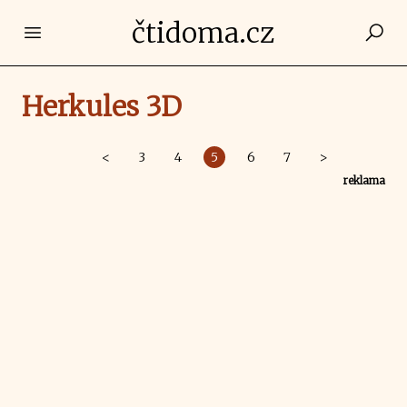
čtidoma.cz
Open main menu
Herkules 3D
<
3
4
5
6
7
>
reklama