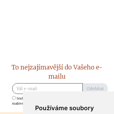
To nejzajímavější do Vašeho e-
mailu
Odebírat
Souhlasím s odběrem důležitých zpráv ze ČtiDoma.cz do mé e-
mailové schránky.
Používáme soubory