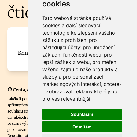
cookies
čtidoma.cz
Tato webová stránka používá
cookies a další sledovací
technologie ke zlepšení vašeho
Máte zajímavou informaci? Chcete
zážitku z prohlížení pro
spolupracovat?
následující účely:
pro umožnění
Kontaktujte šéfredaktora Martina Chalupu:
základní funkčnosti webu
,
pro
chalupa@ctidoma.cz
lepší zážitek z webu
,
pro měření
vašeho zájmu o naše produkty a
služby a pro personalizaci
marketingových interakcí
,
chcete-
© Centa, a.s.
li zobrazovat reklamy které jsou
pro vás relevantnější
.
Jakékoli použití obsahu včetně převzetí, šíření či dalšího užití a
zpřístupňování textových či obrazových materiálů bez písemného
souhlasu společnosti Centa,a.s. je zakázáno. Čtenář svým přihlášením
Souhlasím
do jakékoli soutěže na našem webu dává souhlas s tím, že v případě, že
se stane výhercem této soutěže, může být jeho jméno na webu
Odmítám
publikováno. Centa, a.s. využívala licenci ČTK a využívá fotografie z
Depositphotos
.