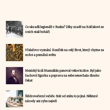
Co ukradli legionáři v Rusku? Díky zradě na Kolčakovi se
z nich stali boháči
Včelařovo vyznání. Koníček na celý život, který chytne za
srdce a pomáhá světu
Mexický král Maxmilián panoval velice krátce. Byl jako
šachová figurka a poprava na sebe nenechala dlouho
čekat
Štědrovečerní večeře. Stát od státu to je jiné. Některé
národy ani rybu nejedí